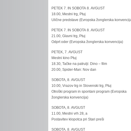
PETEK 7. IN SOBOTA 8. AVGUST
18.00, Mestni trg, Ptuj
Ulične predstave (Evropska žonglerska konvencij
PETEK 7. IN SOBOTA 8. AVGUST
21.00, Glavni trg, Ptuj
Odprt oder (Evropska žonglerska konvencija)
PETEK, 7. AVGUST
Mestni kino Ptuj
18.30, Tačke na patrulji: Dino – film
20.00, Spider-Man: Nov dan
SOBOTA, 8. AVGUST
10.00, Vrazov trg in Slovenski trg, Ptuj
Otroški program in spontani program (Evropska
žonglerska konvencija)
SOBOTA, 8. AVGUST
11.00, Mestni vrh 28, a
Postavitev klopotca pri Stari preši
SOBOTA, 8. AVGUST