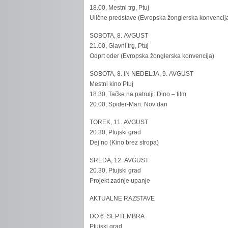
18.00, Mestni trg, Ptuj
Ulične predstave (Evropska žonglerska konvencij
SOBOTA, 8. AVGUST
21.00, Glavni trg, Ptuj
Odprt oder (Evropska žonglerska konvencija)
SOBOTA, 8. IN NEDELJA, 9. AVGUST
Mestni kino Ptuj
18.30, Tačke na patrulji: Dino – film
20.00, Spider-Man: Nov dan
TOREK, 11. AVGUST
20.30, Ptujski grad
Dej no (Kino brez stropa)
SREDA, 12. AVGUST
20.30, Ptujski grad
Projekt zadnje upanje
AKTUALNE RAZSTAVE
DO 6. SEPTEMBRA
Ptujski grad