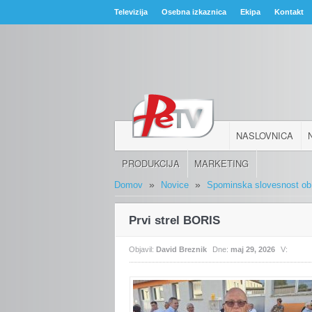
Televizija
Osebna izkaznica
Ekipa
Kontakt
NASLOVNICA
PRODUKCIJA
MARKETING
»
»
Domov
Novice
Spominska slovesnost ob o
Prvi strel BORIS
Objavil:
David Breznik
Dne:
maj 29, 2026
V: