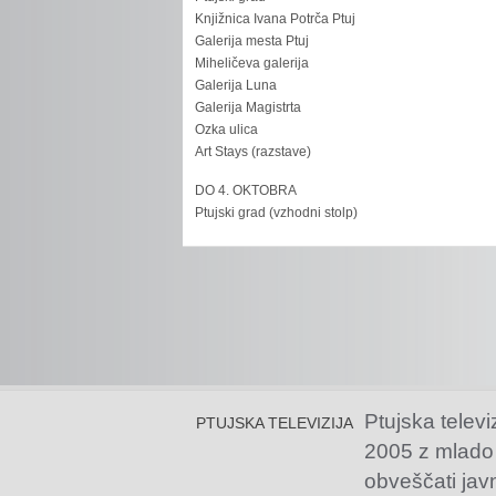
Knjižnica Ivana Potrča Ptuj
Galerija mesta Ptuj
Miheličeva galerija
Galerija Luna
Galerija Magistrta
Ozka ulica
Art Stays (razstave)
DO 4. OKTOBRA
Ptujski grad (vzhodni stolp)
Ptujska televi
PTUJSKA TELEVIZIJA
2005 z mlado
obveščati jav