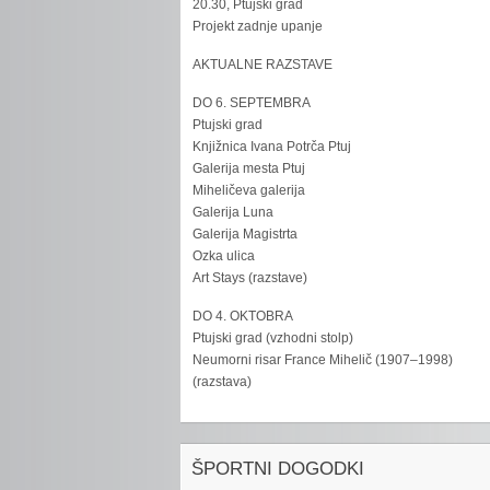
20.30, Ptujski grad
Projekt zadnje upanje
AKTUALNE RAZSTAVE
DO 6. SEPTEMBRA
Ptujski grad
Knjižnica Ivana Potrča Ptuj
Galerija mesta Ptuj
Miheličeva galerija
Galerija Luna
Galerija Magistrta
Ozka ulica
Art Stays (razstave)
DO 4. OKTOBRA
Ptujski grad (vzhodni stolp)
Neumorni risar France Mihelič (1907–1998)
(razstava)
ŠPORTNI DOGODKI