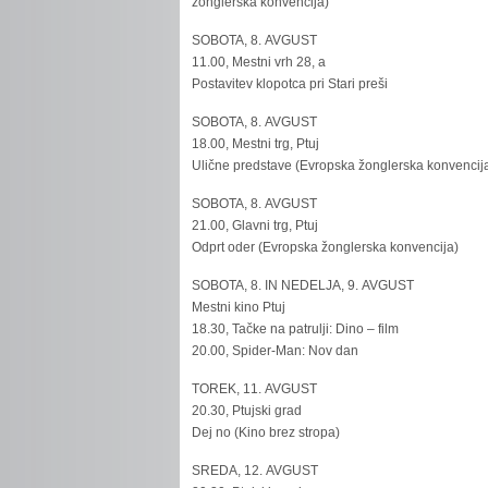
žonglerska konvencija)
SOBOTA, 8. AVGUST
11.00, Mestni vrh 28, a
Postavitev klopotca pri Stari preši
SOBOTA, 8. AVGUST
18.00, Mestni trg, Ptuj
Ulične predstave (Evropska žonglerska konvencij
SOBOTA, 8. AVGUST
21.00, Glavni trg, Ptuj
Odprt oder (Evropska žonglerska konvencija)
SOBOTA, 8. IN NEDELJA, 9. AVGUST
Mestni kino Ptuj
18.30, Tačke na patrulji: Dino – film
20.00, Spider-Man: Nov dan
TOREK, 11. AVGUST
20.30, Ptujski grad
Dej no (Kino brez stropa)
SREDA, 12. AVGUST