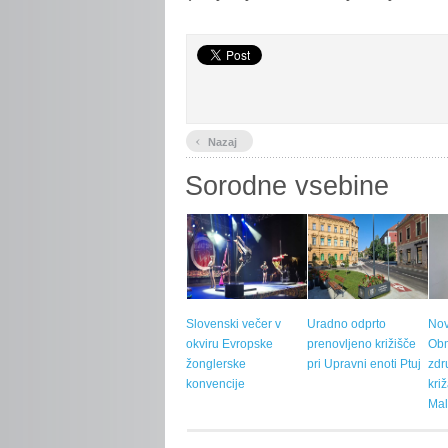
‹
Nazaj
Sorodne vsebine
Slovenski večer v
Uradno odprto
Nov
okviru Evropske
prenovljeno križišče
Ob
žonglerske
pri Upravni enoti Ptuj
zdr
konvencije
kri
Mal