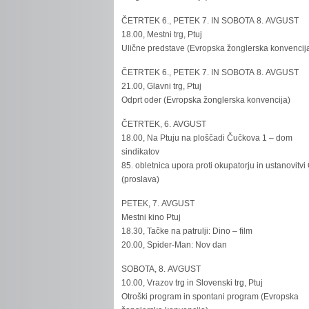
ČETRTEK 6., PETEK 7. IN SOBOTA 8. AVGUST
18.00, Mestni trg, Ptuj
Ulične predstave (Evropska žonglerska konvencij
ČETRTEK 6., PETEK 7. IN SOBOTA 8. AVGUST
21.00, Glavni trg, Ptuj
Odprt oder (Evropska žonglerska konvencija)
ČETRTEK, 6. AVGUST
18.00, Na Ptuju na ploščadi Čučkova 1 – dom
sindikatov
85. obletnica upora proti okupatorju in ustanovitvi
(proslava)
PETEK, 7. AVGUST
Mestni kino Ptuj
18.30, Tačke na patrulji: Dino – film
20.00, Spider-Man: Nov dan
SOBOTA, 8. AVGUST
10.00, Vrazov trg in Slovenski trg, Ptuj
Otroški program in spontani program (Evropska