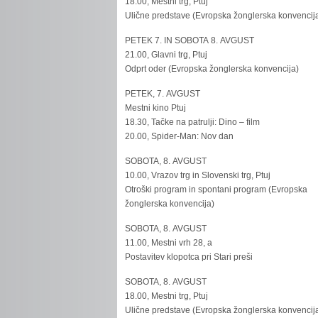
18.00, Mestni trg, Ptuj
Ulične predstave (Evropska žonglerska konvencij
PETEK 7. IN SOBOTA 8. AVGUST
21.00, Glavni trg, Ptuj
Odprt oder (Evropska žonglerska konvencija)
PETEK, 7. AVGUST
Mestni kino Ptuj
18.30, Tačke na patrulji: Dino – film
20.00, Spider-Man: Nov dan
SOBOTA, 8. AVGUST
10.00, Vrazov trg in Slovenski trg, Ptuj
Otroški program in spontani program (Evropska
žonglerska konvencija)
SOBOTA, 8. AVGUST
11.00, Mestni vrh 28, a
Postavitev klopotca pri Stari preši
SOBOTA, 8. AVGUST
18.00, Mestni trg, Ptuj
Ulične predstave (Evropska žonglerska konvencij