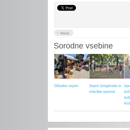
‹
Nazaj
Sorodne vsebine
Ožbaltov sejem
Sejem žonglerske in
Izj
cirkuške opreme
koš
tud
Koz