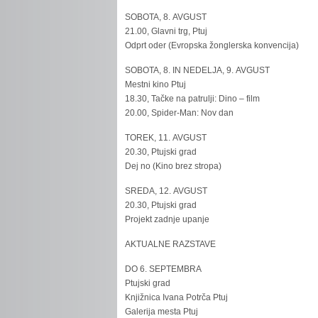
SOBOTA, 8. AVGUST
21.00, Glavni trg, Ptuj
Odprt oder (Evropska žonglerska konvencija)
SOBOTA, 8. IN NEDELJA, 9. AVGUST
Mestni kino Ptuj
18.30, Tačke na patrulji: Dino – film
20.00, Spider-Man: Nov dan
TOREK, 11. AVGUST
20.30, Ptujski grad
Dej no (Kino brez stropa)
SREDA, 12. AVGUST
20.30, Ptujski grad
Projekt zadnje upanje
AKTUALNE RAZSTAVE
DO 6. SEPTEMBRA
Ptujski grad
Knjižnica Ivana Potrča Ptuj
Galerija mesta Ptuj