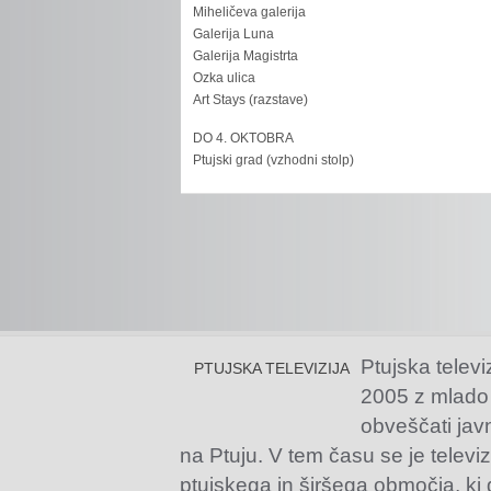
Miheličeva galerija
Galerija Luna
Galerija Magistrta
Ozka ulica
Art Stays (razstave)
DO 4. OKTOBRA
Ptujski grad (vzhodni stolp)
Ptujska televi
PTUJSKA TELEVIZIJA
2005 z mlado
obveščati jav
na Ptuju. V tem času se je televiz
ptujskega in širšega območja, ki