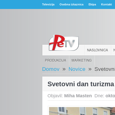
Televizija
Osebna izkaznica
Ekipa
Kontakt
NASLOVNICA
PRODUKCIJA
MARKETING
»
»
Domov
Novice
Svetovn
Svetovni dan turizma
Objavil:
Miha Masten
Dne:
okto