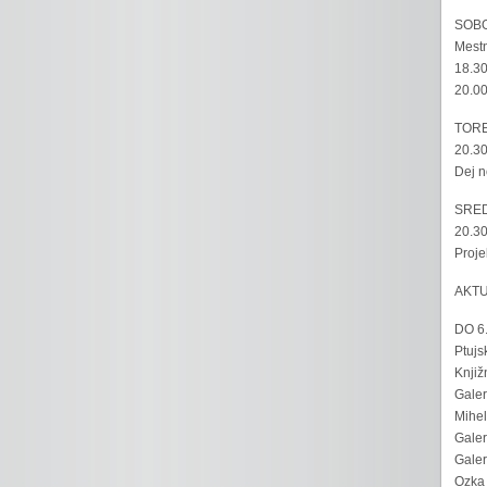
SOBO
Mestn
18.30
20.00
TORE
20.30
Dej n
SRED
20.30
Proje
AKT
DO 6
Ptujs
Knjiž
Galer
Mihel
Galer
Galer
Ozka 