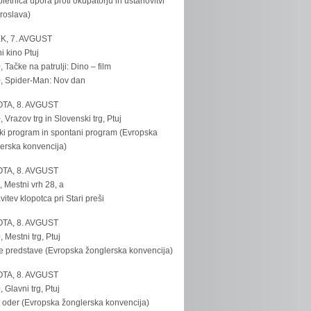
bletnica upora proti okupatorju in ustanovitvi
roslava)
K, 7. AVGUST
i kino Ptuj
, Tačke na patrulji: Dino – film
, Spider-Man: Nov dan
TA, 8. AVGUST
, Vrazov trg in Slovenski trg, Ptuj
ki program in spontani program (Evropska
erska konvencija)
TA, 8. AVGUST
, Mestni vrh 28, a
vitev klopotca pri Stari preši
TA, 8. AVGUST
, Mestni trg, Ptuj
e predstave (Evropska žonglerska konvencija)
TA, 8. AVGUST
, Glavni trg, Ptuj
 oder (Evropska žonglerska konvencija)