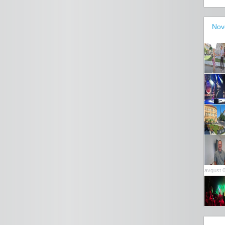
Nov
avgust 