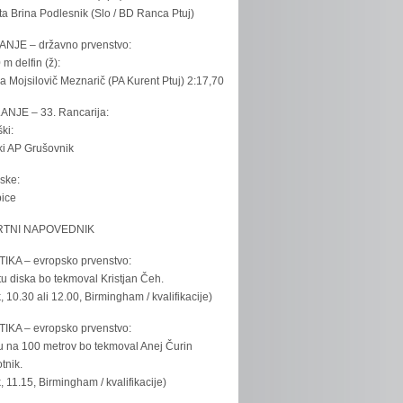
ta Brina Podlesnik (Slo / BD Ranca Ptuj)
ANJE – državno prvenstvo:
 m delfin (ž):
la Mojsilovič Meznarič (PA Kurent Ptuj) 2:17,70
ANJE – 33. Rancarija:
ki:
iki AP Grušovnik
ske:
bice
TNI NAPOVEDNIK
IKA – evropsko prvenstvo:
u diska bo tekmoval Kristjan Čeh.
k, 10.30 ali 12.00, Birmingham / kvalifikacije)
IKA – evropsko prvenstvo:
u na 100 metrov bo tekmoval Anej Čurin
tnik.
k, 11.15, Birmingham / kvalifikacije)