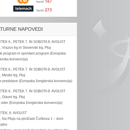
LTURNE NAPOVEDI
TEK 6., PETEK 7. IN SOBOTA 8. AVGUST
, Vrazov trg in Slovenski trg, Ptuj
ki program in spontani program (Evropska
erska konvencija)
TEK 6., PETEK 7. IN SOBOTA 8. AVGUST
, Mestni trg, Ptuj
e predstave (Evropska žonglerska konvencija)
TEK 6., PETEK 7. IN SOBOTA 8. AVGUST
, Glavni trg, Ptuj
 oder (Evropska žonglerska konvencija)
TEK, 6. AVGUST
, Na Ptuju na ploščadi Čučkova 1 – dom
katov