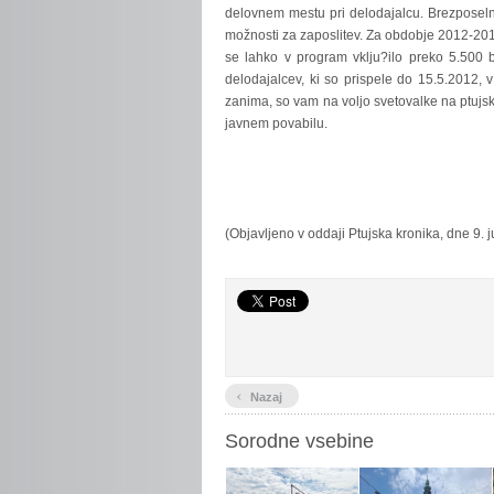
delovnem mestu pri delodajalcu. Brezposeln
možnosti za zaposlitev. Za obdobje 2012-2013
se lahko v program vklju?ilo preko 5.500 b
delodajalcev, ki so prispele do 15.5.2012, 
zanima, so vam na voljo svetovalke na ptujski
javnem povabilu.
(Objavljeno v oddaji Ptujska kronika, dne 9. 
‹
Nazaj
Sorodne vsebine