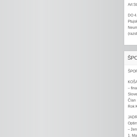
Art S
DO 4
Ptujs
Neumo
(razs
ŠP
ŠPOR
KOŠA
– fina
Sloven
Član 
Rok K
JADR
Optim
– žen
1. Ma