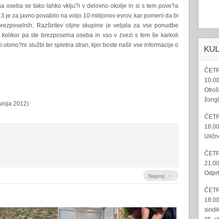
a oseba se tako lahko vklju?i v delovno okolje in si s tem pove?a
 je za javno povabilo na voljo 10 milijonov evrov, kar pomeni da bi
rezposelnih. Razširitev ciljne skupine je veljala za vse ponudbe
v kolikor pa ste brezposelna oseba in vas v zvezi s tem še karkoli
 obmo?ni službi ter spletna stran, kjer boste našli vse informacije o
KU
ČETR
10.00
Otroš
žongl
junija 2012)
ČETR
18.00
Uličn
ČETR
21.00
Odprt
›
Naprej
ČETR
18.00
sindi