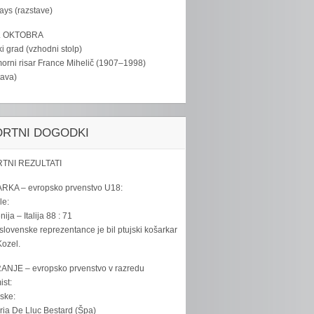
tays (razstave)
. OKTOBRA
ki grad (vzhodni stolp)
rni risar France Mihelič (1907–1998)
tava)
ORTNI DOGODKI
TNI REZULTATI
RKA – evropsko prvenstvo U18:
le:
ija – Italija 88 : 71
slovenske reprezentance je bil ptujski košarkar
ozel.
ANJE – evropsko prvenstvo v razredu
ist:
ske:
ria De Lluc Bestard (Špa)