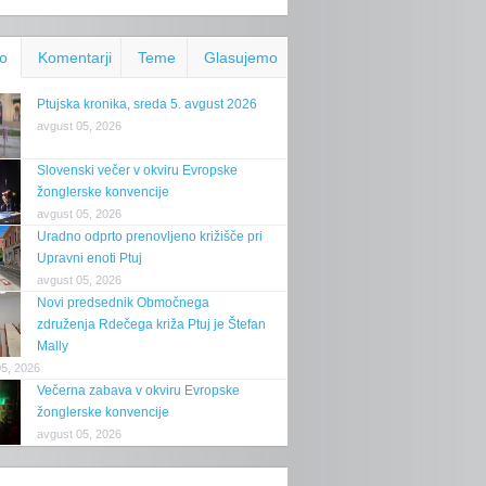
o
Komentarji
Teme
Glasujemo
Ptujska kronika, sreda 5. avgust 2026
avgust 05, 2026
Slovenski večer v okviru Evropske
žonglerske konvencije
avgust 05, 2026
Uradno odprto prenovljeno križišče pri
Upravni enoti Ptuj
avgust 05, 2026
Novi predsednik Območnega
združenja Rdečega križa Ptuj je Štefan
Mally
05, 2026
Večerna zabava v okviru Evropske
žonglerske konvencije
avgust 05, 2026