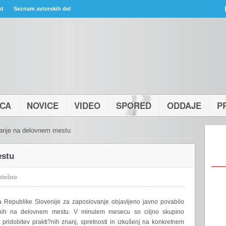
kt
Seznam avtorskih del
ICA
NOVICE
VIDEO
SPORED
ODDAJE
P
anje na delovnem mestu
estu
plošno
a Republike Slovenije za zaposlovanje objavljeno javno povabilo
lnih na delovnem mestu. V minulem mesecu so ciljno skupino
pridobitev prakti?nih znanj, spretnosti in izkušenj na konkretnem