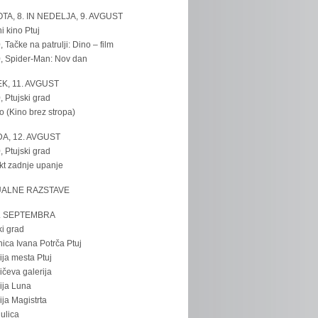
TA, 8. IN NEDELJA, 9. AVGUST
i kino Ptuj
, Tačke na patrulji: Dino – film
, Spider-Man: Nov dan
K, 11. AVGUST
, Ptujski grad
o (Kino brez stropa)
A, 12. AVGUST
, Ptujski grad
kt zadnje upanje
UALNE RAZSTAVE
. SEPTEMBRA
ki grad
nica Ivana Potrča Ptuj
ija mesta Ptuj
ičeva galerija
ija Luna
ija Magistrta
ulica