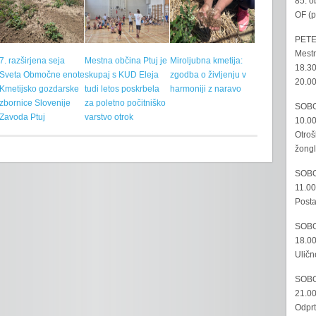
85. o
OF (p
PETE
Mestn
7. razširjena seja
Mestna občina Ptuj je
Miroljubna kmetija:
18.30
Sveta Območne enote
skupaj s KUD Eleja
zgodba o življenju v
20.00
Kmetijsko gozdarske
tudi letos poskrbela
harmoniji z naravo
zbornice Slovenije
za poletno počitniško
SOBO
Zavoda Ptuj
varstvo otrok
10.00
Otroš
žongl
SOBO
11.00
Posta
SOBO
18.00
Uličn
SOBO
21.00
Odprt