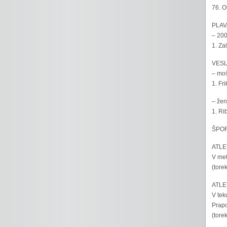
76. O
PLAV
– 200
1. Za
VESL
– moš
1. Fr
– žen
1. Ri
ŠPOR
ATLET
V met
(tore
ATLET
V tek
Prapo
(tore