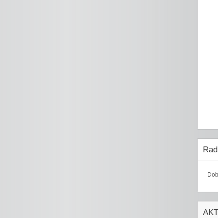
Radi
Dob
AK