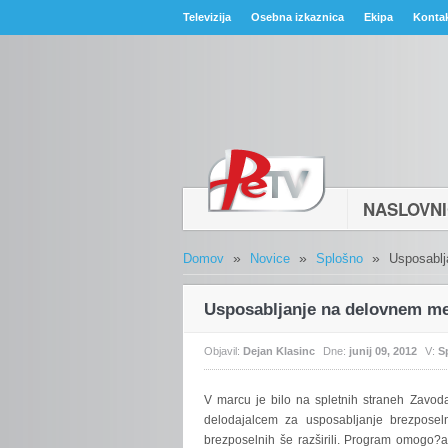
Televizija
Osebna izkaznica
Ekipa
Konta
NASLOVN
»
»
»
Domov
Novice
Splošno
Usposablj
Usposabljanje na delovnem m
Objavil:
Dejan Klasinc
Dne:
junij 09, 2012
V:
S
V
marcu je bilo na spletnih straneh Zavod
delodajalcem za usposabljanje brezpose
brezposelnih še razširili. Program omogo?a 