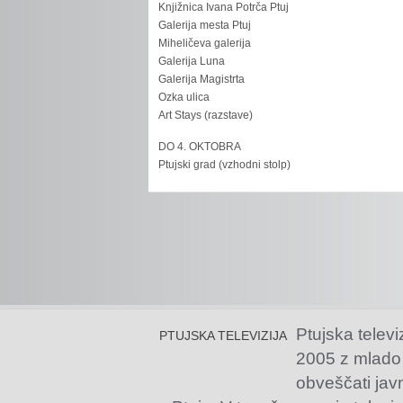
Knjižnica Ivana Potrča Ptuj
Galerija mesta Ptuj
Miheličeva galerija
Galerija Luna
Galerija Magistrta
Ozka ulica
Art Stays (razstave)
DO 4. OKTOBRA
Ptujski grad (vzhodni stolp)
Ptujska televi
PTUJSKA TELEVIZIJA
2005 z mlado
obveščati jav