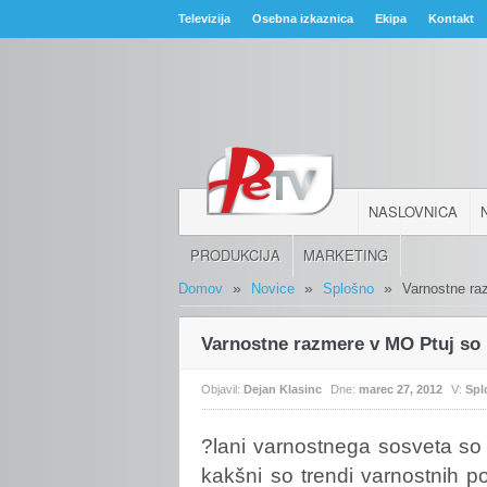
Televizija
Osebna izkaznica
Ekipa
Kontakt
NASLOVNICA
PRODUKCIJA
MARKETING
»
»
»
Domov
Novice
Splošno
Varnostne ra
Varnostne razmere v MO Ptuj so
Objavil:
Dejan Klasinc
Dne:
marec 27, 2012
V:
Spl
?lani
varnostnega sosveta so se
kakšni so trendi varnostnih p