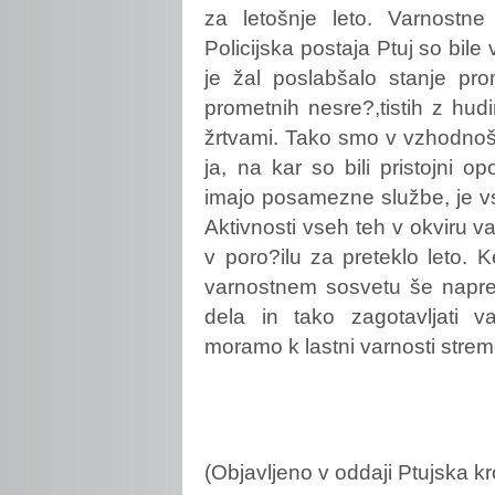
za letošnje leto. Varnostn
Policijska postaja Ptuj so bile
je žal poslabšalo stanje pro
prometnih nesre?,tistih z hud
žrtvami. Tako smo v vzhodnoštaj
ja, na kar so bili pristojni op
imajo posamezne službe, je vs
Aktivnosti vseh teh v okviru v
v poro?ilu za preteklo leto. 
varnostnem sosvetu še naprej t
dela in tako zagotavljati 
moramo k lastni varnosti streme
(Objavljeno v oddaji Ptujska k