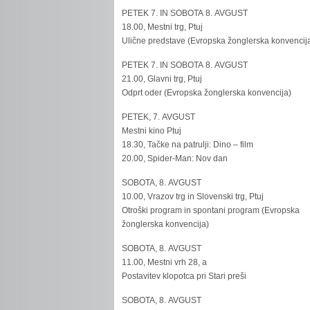
PETEK 7. IN SOBOTA 8. AVGUST
18.00, Mestni trg, Ptuj
Ulične predstave (Evropska žonglerska konvencij
PETEK 7. IN SOBOTA 8. AVGUST
21.00, Glavni trg, Ptuj
Odprt oder (Evropska žonglerska konvencija)
PETEK, 7. AVGUST
Mestni kino Ptuj
18.30, Tačke na patrulji: Dino – film
20.00, Spider-Man: Nov dan
SOBOTA, 8. AVGUST
10.00, Vrazov trg in Slovenski trg, Ptuj
Otroški program in spontani program (Evropska
žonglerska konvencija)
SOBOTA, 8. AVGUST
11.00, Mestni vrh 28, a
Postavitev klopotca pri Stari preši
SOBOTA, 8. AVGUST