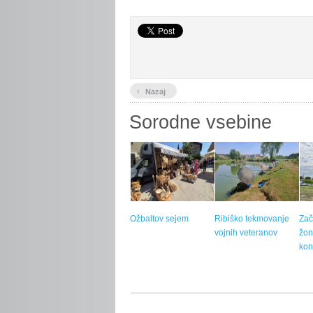
‹
Nazaj
Sorodne vsebine
Ožbaltov sejem
Ribiško tekmovanje
Zač
vojnih veteranov
žon
kon