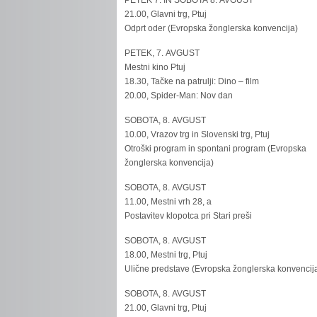
PETEK 7. IN SOBOTA 8. AVGUST
21.00, Glavni trg, Ptuj
Odprt oder (Evropska žonglerska konvencija)
PETEK, 7. AVGUST
Mestni kino Ptuj
18.30, Tačke na patrulji: Dino – film
20.00, Spider-Man: Nov dan
SOBOTA, 8. AVGUST
10.00, Vrazov trg in Slovenski trg, Ptuj
Otroški program in spontani program (Evropska
žonglerska konvencija)
SOBOTA, 8. AVGUST
11.00, Mestni vrh 28, a
Postavitev klopotca pri Stari preši
SOBOTA, 8. AVGUST
18.00, Mestni trg, Ptuj
Ulične predstave (Evropska žonglerska konvencij
SOBOTA, 8. AVGUST
21.00, Glavni trg, Ptuj