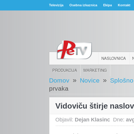
Televizija
Osebna izkaznica
Ekipa
Kontakt
NASLOVNICA
PRODUKCIJA
MARKETING
»
»
Domov
Novice
Splošno
prvaka
Vidoviču štirje naslo
Objavil:
Dejan Klasinc
Dne:
av