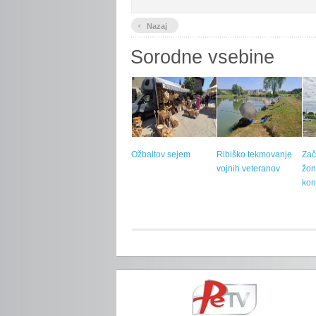
‹
Nazaj
Sorodne vsebine
Ožbaltov sejem
Ribiško tekmovanje
Zač
vojnih veteranov
žon
kon