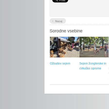
‹
Nazaj
Sorodne vsebine
Ožbaltov sejem
Sejem žonglerske in
cirkuške opreme