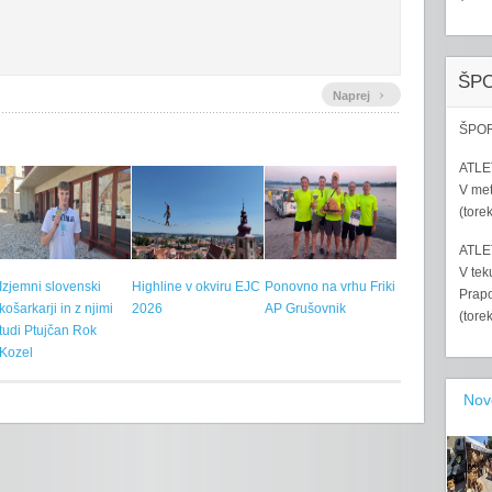
ŠP
›
Naprej
ŠPOR
ATLET
V met
(tore
ATLET
V tek
Izjemni slovenski
Highline v okviru EJC
Ponovno na vrhu Friki
Prapo
košarkarji in z njimi
2026
AP Grušovnik
(tore
tudi Ptujčan Rok
Kozel
Nov