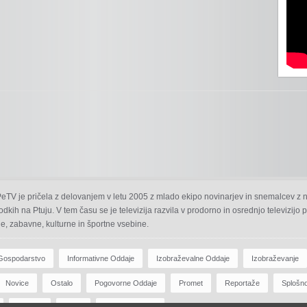
 PeTV je pričela z delovanjem v letu 2005 z mlado ekipo novinarjev in snemalcev z 
odkih na Ptuju. V tem času se je televizija razvila v prodorno in osrednjo televizijo
e, zabavne, kulturne in športne vsebine.
Gospodarstvo
Informativne Oddaje
Izobraževalne Oddaje
Izobraževanje
Novice
Ostalo
Pogovorne Oddaje
Promet
Reportaže
Splošn