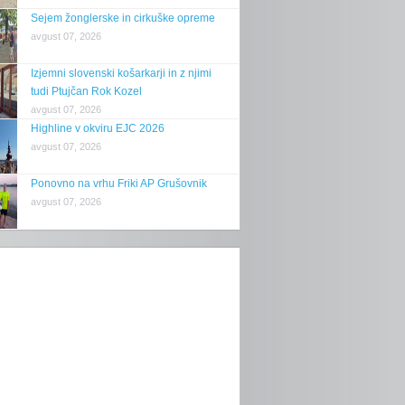
Sejem žonglerske in cirkuške opreme
avgust 07, 2026
Izjemni slovenski košarkarji in z njimi
tudi Ptujčan Rok Kozel
avgust 07, 2026
Highline v okviru EJC 2026
avgust 07, 2026
Ponovno na vrhu Friki AP Grušovnik
avgust 07, 2026