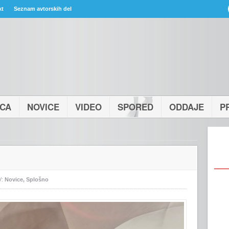
kt
Seznam avtorskih del
ICA
NOVICE
VIDEO
SPORED
ODDAJE
P
V:
Novice
,
Splošno