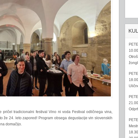
KU
PETE
10.00
Otroš
žongl
PETE
18.00
Uličn
PETE
21.00
Odprt
 pričel tradicionalni festival Vino ni voda Festival odličnega vina,
 to že 24. leto zapored! Program obsega degustacije vin slovenskih
PETE
t na domačijo.
Mestn
18.30