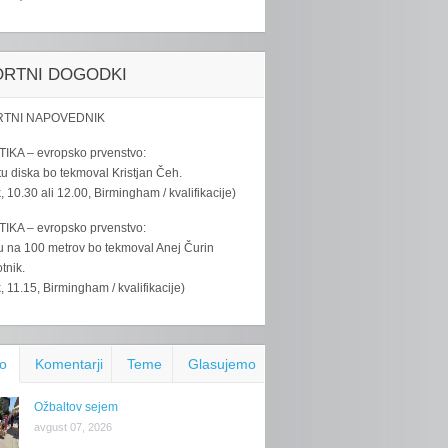
ORTNI DOGODKI
TNI NAPOVEDNIK
IKA – evropsko prvenstvo:
u diska bo tekmoval Kristjan Čeh.
k, 10.30 ali 12.00, Birmingham / kvalifikacije)
IKA – evropsko prvenstvo:
u na 100 metrov bo tekmoval Anej Čurin
tnik.
k, 11.15, Birmingham / kvalifikacije)
o
Komentarji
Teme
Glasujemo
Ožbaltov sejem
avgust 07, 2026