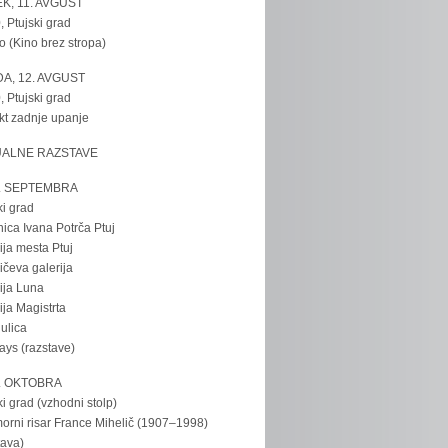
K, 11. AVGUST
, Ptujski grad
o (Kino brez stropa)
A, 12. AVGUST
, Ptujski grad
kt zadnje upanje
UALNE RAZSTAVE
. SEPTEMBRA
ki grad
nica Ivana Potrča Ptuj
ija mesta Ptuj
ičeva galerija
ija Luna
ija Magistrta
ulica
tays (razstave)
. OKTOBRA
ki grad (vzhodni stolp)
rni risar France Mihelič (1907–1998)
tava)