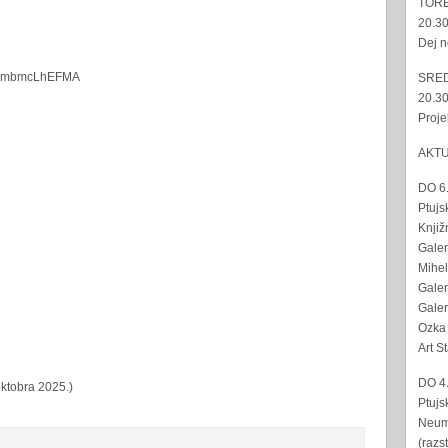
TORE
20.30
Dej n
VStDmbmcLhEFMA
SRED
20.30
Proje
AKT
DO 6
Ptujs
Knjiž
Galer
Mihel
Galer
Galer
Ozka 
Art S
DO 4
oktobra 2025.)
Ptujs
Neumo
(razs