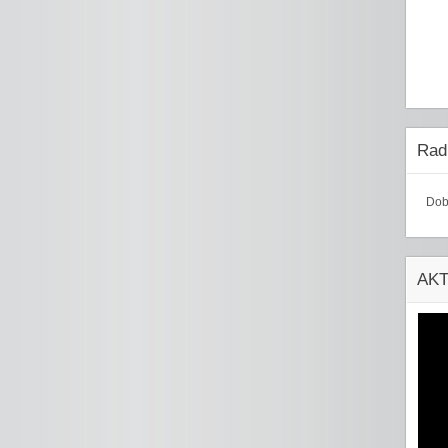
Radi
Dob
AK