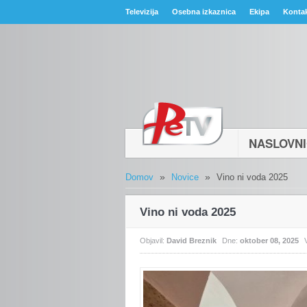
Televizija
Osebna izkaznica
Ekipa
Konta
NASLOVN
»
»
Domov
Novice
Vino ni voda 2025
Vino ni voda 2025
Objavil:
David Breznik
Dne:
oktober 08, 2025