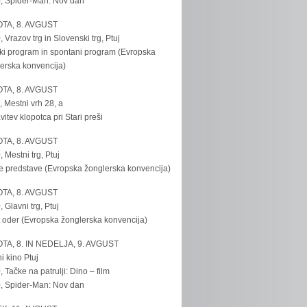
, Spider-Man: Nov dan
TA, 8. AVGUST
, Vrazov trg in Slovenski trg, Ptuj
ki program in spontani program (Evropska
erska konvencija)
TA, 8. AVGUST
, Mestni vrh 28, a
vitev klopotca pri Stari preši
TA, 8. AVGUST
, Mestni trg, Ptuj
e predstave (Evropska žonglerska konvencija)
TA, 8. AVGUST
, Glavni trg, Ptuj
 oder (Evropska žonglerska konvencija)
TA, 8. IN NEDELJA, 9. AVGUST
i kino Ptuj
, Tačke na patrulji: Dino – film
, Spider-Man: Nov dan