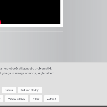
namero obveščati javnost o problematiki,
 ptujskega in širšega območja, ki gledalcem
Kultura
Kulturne Oddaje
o
Verske Oddaje
Video
Zabava