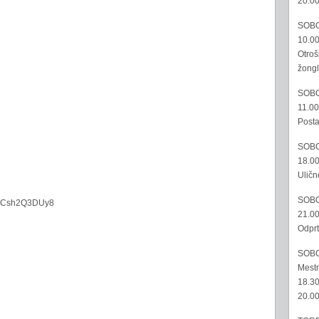
20.00
SOBO
10.00
Otroš
žongl
SOBO
11.00
Posta
SOBO
18.00
Uličn
SOBO
tvH2Csh2Q3DUy8
21.00
Odprt
SOBO
Mestn
18.30
20.00