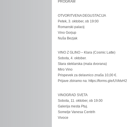
PROGRAM
OTVORITVENA DEGUSTACIJA
Petek, 3. oktober, ob 19:00
Romanski palacij
Vino Gorjup
Nuša Bezjak
VINO Z GLINO – Klara (Cosmic Latte)
Sobota, 4. oktober.
Stara steklarska (mala dvorana)
Miro Vino
Prispevek za delavnico znaša 10,00 €.
Prijave zbiramo na: https://forms.gle/UVk
VINOGRAD SVETA
Sobota, 11. oktober, ob 19.00
Galerija mesta Ptuj.
Somelje Vanesa Centrih
Vivoce