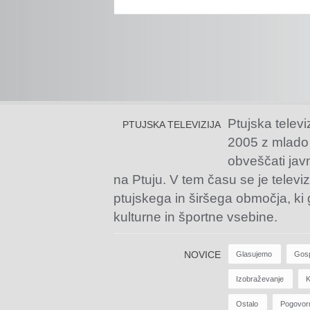
Ptujska televi
PTUJSKA TELEVIZIJA
2005 z mlado
obveščati jav
na Ptuju. V tem času se je televiz
ptujskega in širšega območja, ki
kulturne in športne vsebine.
NOVICE
Glasujemo
Gos
Izobraževanje
K
Ostalo
Pogovor