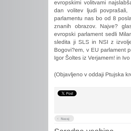
evropskimi volitvami najslab
dan volitev ljudi povprašali
parlamentu nas bo od 8 posla
znanih obrazov. Najve? gla
evropski parlament sedli Mila
sledita ji SLS in NSI z izvo
Bogovi?em, v EU parlament pa 
Igor Šoltes iz Verjamem! in Iv
(Objavljeno v oddaji Ptujska k
‹
Nazaj