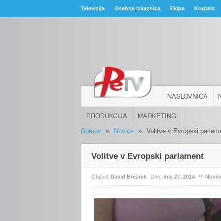
Televizija
Osebna izkaznica
Ekipa
Kontakt
NASLOVNICA
PRODUKCIJA
MARKETING
»
»
Domov
Novice
Volitve v Evropski parlam
Volitve v Evropski parlament
Objavil:
David Breznik
Dne:
maj 27, 2014
V:
Novic