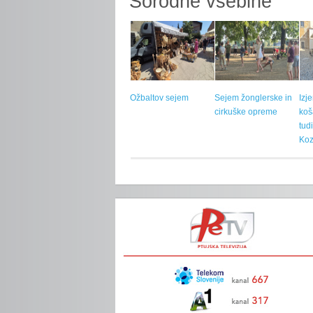
Sorodne vsebine
Ožbaltov sejem
Sejem žonglerske in
Izj
cirkuške opreme
koš
tud
Koz