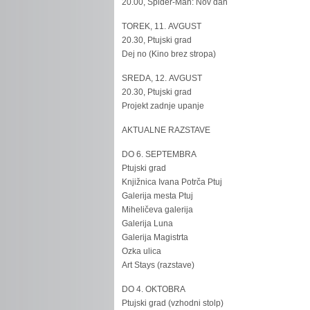
20.00, Spider-Man: Nov dan
TOREK, 11. AVGUST
20.30, Ptujski grad
Dej no (Kino brez stropa)
SREDA, 12. AVGUST
20.30, Ptujski grad
Projekt zadnje upanje
AKTUALNE RAZSTAVE
DO 6. SEPTEMBRA
Ptujski grad
Knjižnica Ivana Potrča Ptuj
Galerija mesta Ptuj
Miheličeva galerija
Galerija Luna
Galerija Magistrta
Ozka ulica
Art Stays (razstave)
DO 4. OKTOBRA
Ptujski grad (vzhodni stolp)