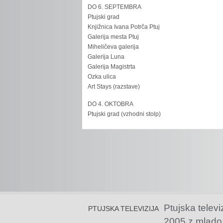
DO 6. SEPTEMBRA
Ptujski grad
Knjižnica Ivana Potrča Ptuj
Galerija mesta Ptuj
Miheličeva galerija
Galerija Luna
Galerija Magistrta
Ozka ulica
Art Stays (razstave)
DO 4. OKTOBRA
Ptujski grad (vzhodni stolp)
Ptujska televi
PTUJSKA TELEVIZIJA
2005 z mlado