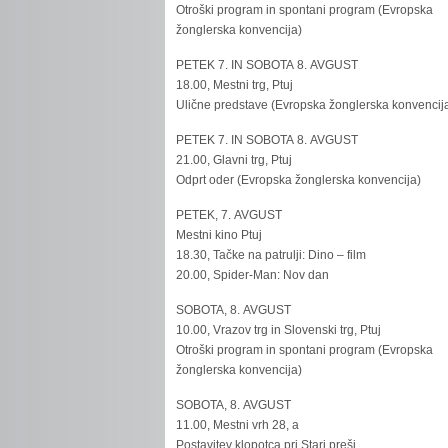
Otroški program in spontani program (Evropska
žonglerska konvencija)
PETEK 7. IN SOBOTA 8. AVGUST
18.00, Mestni trg, Ptuj
Ulične predstave (Evropska žonglerska konvencij
PETEK 7. IN SOBOTA 8. AVGUST
21.00, Glavni trg, Ptuj
Odprt oder (Evropska žonglerska konvencija)
PETEK, 7. AVGUST
Mestni kino Ptuj
18.30, Tačke na patrulji: Dino – film
20.00, Spider-Man: Nov dan
SOBOTA, 8. AVGUST
10.00, Vrazov trg in Slovenski trg, Ptuj
Otroški program in spontani program (Evropska
žonglerska konvencija)
SOBOTA, 8. AVGUST
11.00, Mestni vrh 28, a
Postavitev klopotca pri Stari preši