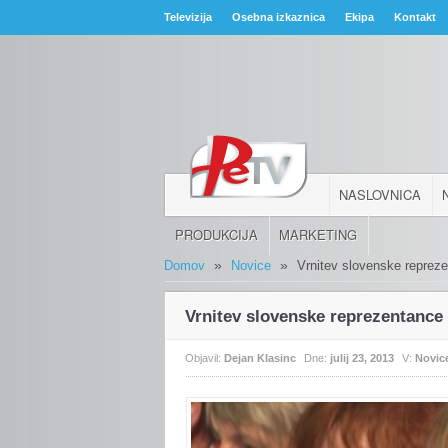
Televizija
Osebna izkaznica
Ekipa
Kontakt
NASLOVNICA
PRODUKCIJA
MARKETING
»
»
Domov
Novice
Vrnitev slovenske repreze
Vrnitev slovenske reprezentance 
Objavil:
Dejan Klasinc
Dne:
julij 23, 2013
V:
Novic