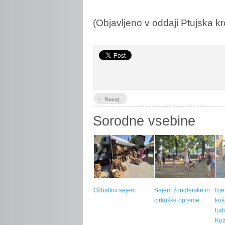
(Objavljeno v oddaji Ptujska kro
‹
Nazaj
Sorodne vsebine
Ožbaltov sejem
Sejem žonglerske in
Izj
cirkuške opreme
koš
tud
Koz