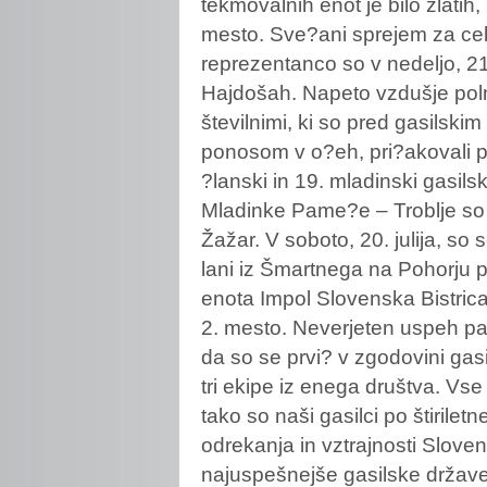
tekmovalnih enot je bilo zlatih, 
mesto. Sve?ani sprejem za ce
reprezentanco so v nedeljo, 21. 
Hajdošah. Napeto vzdušje pol
številnimi, ki so pred gasilsk
ponosom v o?eh, pri?akovali p
?lanski in 19. mladinski gasilsk
Mladinke Pame?e – Troblje so os
Žažar. V soboto, 20. julija, so 
lani iz Šmartnega na Pohorju p
enota Impol Slovenska Bistrica
2. mesto. Neverjeten uspeh pa
da so se prvi? v zgodovini gas
tri ekipe iz enega društva. Vse t
tako so naši gasilci po štirile
odrekanja in vztrajnosti Sloven
najuspešnejše gasilske države