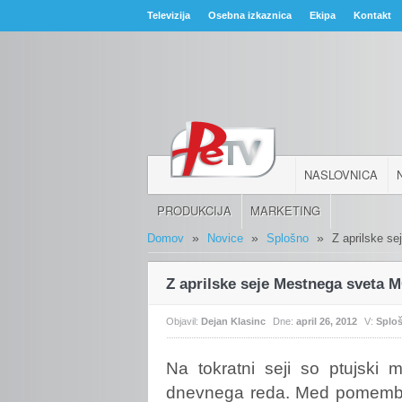
Televizija
Osebna izkaznica
Ekipa
Kontakt
NASLOVNICA
PRODUKCIJA
MARKETING
»
»
»
Domov
Novice
Splošno
Z aprilske s
Z aprilske seje Mestnega sveta 
Objavil:
Dejan Klasinc
Dne:
april 26, 2012
V:
Splo
Na
tokratni seji so ptujski 
dnevnega reda. Med pomembne