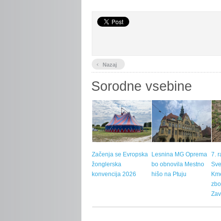
‹
Nazaj
Sorodne vsebine
Začenja se Evropska
Lesnina MG Oprema
7. 
žonglerska
bo obnovila Mestno
Sve
konvencija 2026
hišo na Ptuju
Kme
zbo
Zav