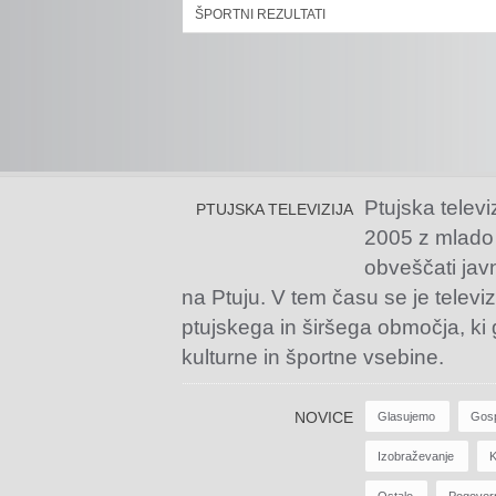
ŠPORTNI REZULTATI
Ptujska televi
PTUJSKA TELEVIZIJA
2005 z mlado
obveščati jav
na Ptuju. V tem času se je televiz
ptujskega in širšega območja, ki
kulturne in športne vsebine.
NOVICE
Glasujemo
Gos
Izobraževanje
K
Ostalo
Pogovor