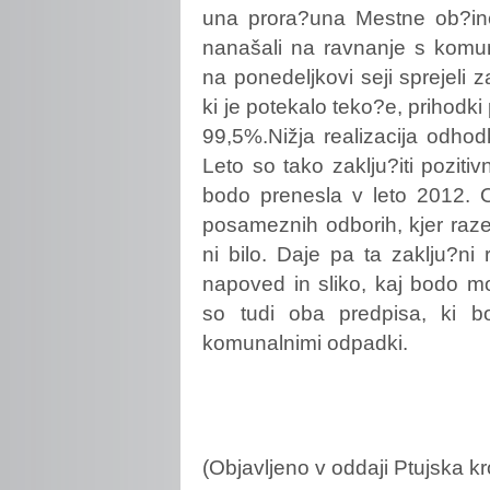
una prora?una Mestne ob?ine 
nanašali na ravnanje s komun
na ponedeljkovi seji sprejeli 
ki je potekalo teko?e, prihodki 
99,5%.Nižja realizacija odhodk
Leto so tako zaklju?iti pozit
bodo prenesla v leto 2012. O
posameznih odborih, kjer raze
ni bilo. Daje pa ta zaklju?ni 
napoved in sliko, kaj bodo mor
so tudi oba predpisa, ki bo
komunalnimi odpadki.
(Objavljeno v oddaji Ptujska kr