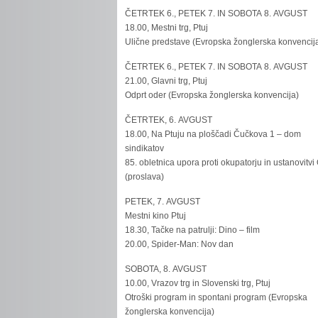
ČETRTEK 6., PETEK 7. IN SOBOTA 8. AVGUST
18.00, Mestni trg, Ptuj
Ulične predstave (Evropska žonglerska konvencij
ČETRTEK 6., PETEK 7. IN SOBOTA 8. AVGUST
21.00, Glavni trg, Ptuj
Odprt oder (Evropska žonglerska konvencija)
ČETRTEK, 6. AVGUST
18.00, Na Ptuju na ploščadi Čučkova 1 – dom
sindikatov
85. obletnica upora proti okupatorju in ustanovitvi
(proslava)
PETEK, 7. AVGUST
Mestni kino Ptuj
18.30, Tačke na patrulji: Dino – film
20.00, Spider-Man: Nov dan
SOBOTA, 8. AVGUST
10.00, Vrazov trg in Slovenski trg, Ptuj
Otroški program in spontani program (Evropska
žonglerska konvencija)