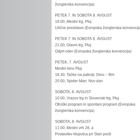
žonglerska konvencija)
PETEK 7. IN SOBOTA 8. AVGUST
18.00, Mestni trg, Ptuj
Ulične predstave (Evropska žonglerska konvencij
PETEK 7. IN SOBOTA 8. AVGUST
21.00, Glavni trg, Ptuj
Odprt oder (Evropska žonglerska konvencija)
PETEK, 7. AVGUST
Mestni kino Ptuj
18.30, Tačke na patrulji: Dino – film
20.00, Spider-Man: Nov dan
SOBOTA, 8. AVGUST
10.00, Vrazov trg in Slovenski trg, Ptuj
Otroški program in spontani program (Evropska
žonglerska konvencija)
SOBOTA, 8. AVGUST
11.00, Mestni vrh 28, a
Postavitev klopotca pri Stari preši