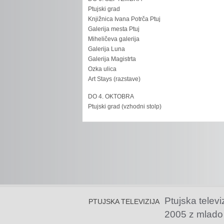
Ptujski grad
Knjižnica Ivana Potrča Ptuj
Galerija mesta Ptuj
Miheličeva galerija
Galerija Luna
Galerija Magistrta
Ozka ulica
Art Stays (razstave)
DO 4. OKTOBRA
Ptujski grad (vzhodni stolp)
Ptujska televi
PTUJSKA TELEVIZIJA
2005 z mlado