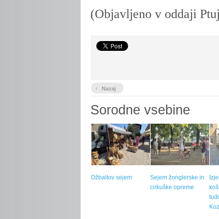
(Objavljeno v oddaji Ptuj
‹
Nazaj
Sorodne vsebine
Ožbaltov sejem
Sejem žonglerske in
Izj
cirkuške opreme
koš
tud
Koz