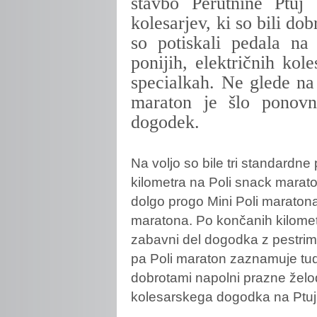
stavbo Perutnine Ptuj 
kolesarjev, ki so bili do
so potiskali pedala na
ponijih, električnih kol
specialkah. Ne glede na 
maraton je šlo ponovn
dogodek.
Na voljo so bile tri standardne 
kilometra na Poli snack maraton
dolgo progo Mini Poli maratona
maratona. Po končanih kilometri
zabavni del dogodka z pestri
pa Poli maraton zaznamuje tudi 
dobrotami napolni prazne žel
kolesarskega dogodka na Ptuju 