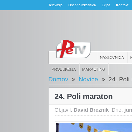
Televizija
Osebna izkaznica
Ekipa
Kontakt
NASLOVNICA
PRODUKCIJA
MARKETING
»
»
Domov
Novice
24. Poli
24. Poli maraton
Objavil:
David Breznik
Dne:
jun