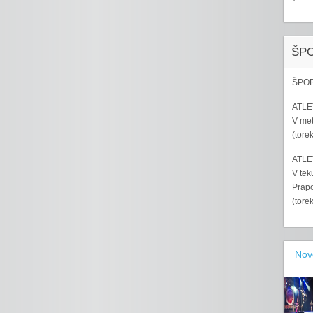
ŠP
ŠPOR
ATLET
V met
(tore
ATLET
V tek
Prapo
(tore
Nov