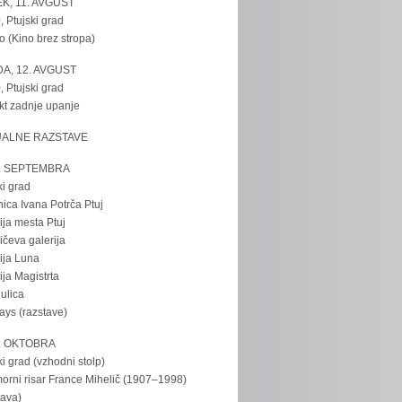
K, 11. AVGUST
, Ptujski grad
o (Kino brez stropa)
A, 12. AVGUST
, Ptujski grad
kt zadnje upanje
UALNE RAZSTAVE
. SEPTEMBRA
ki grad
nica Ivana Potrča Ptuj
ija mesta Ptuj
ičeva galerija
ija Luna
ija Magistrta
ulica
tays (razstave)
. OKTOBRA
ki grad (vzhodni stolp)
rni risar France Mihelič (1907–1998)
tava)