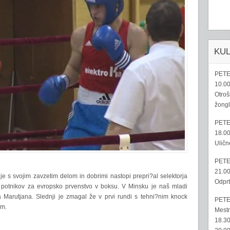
KU
PETE
10.00
Otroš
žongl
PETE
18.00
Uličn
PETE
21.00
je s svojim zavzetim delom in dobrimi nastopi prepri?al selektorja
Odprt
 potnikov za evropsko prvenstvo v boksu. V Minsku je naš mladi
Marutjana. Slednji je zmagal že v prvi rundi s tehni?nim knock
PETE
em.
Mestn
18.30