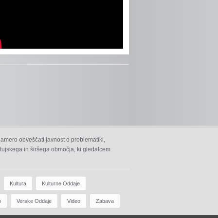
namero obveščati javnost o problematiki,
 ptujskega in širšega območja, ki gledalcem
Kultura
Kulturne Oddaje
o
Verske Oddaje
Video
Zabava