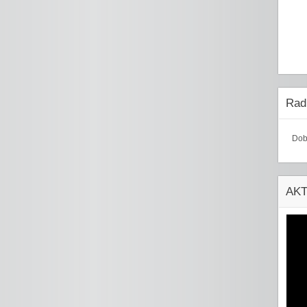
Radi
Dob
AK