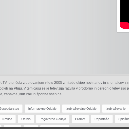
 PeTV je pričela z delovanjem v letu 2005 z mlado ekipo novinarjev in snemalcev z 
odkih na Ptuju. V tem času se je televizija razvila v prodorno in osrednjo televizijo
e, zabavne, kulturne in športne vsebine.
Gospodarstvo
Informativne Oddaje
Izobraževalne Oddaje
Izobraževanje
Novice
Ostalo
Pogovorne Oddaje
Promet
Reportaže
Splošn