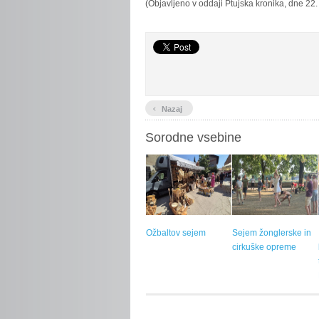
(Objavljeno v oddaji Ptujska kronika, dne 22.
‹
Nazaj
Sorodne vsebine
Ožbaltov sejem
Sejem žonglerske in
cirkuške opreme