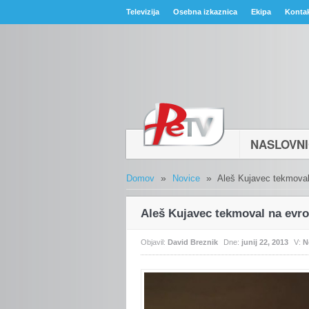
Televizija
Osebna izkaznica
Ekipa
Konta
NASLOVN
»
»
Domov
Novice
Aleš Kujavec tekmova
Aleš Kujavec tekmoval na evr
Objavil:
David Breznik
Dne:
junij 22, 2013
V:
N