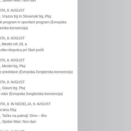
, Spider-Man: Nov dan
TA, 8. AVGUST
, Vrazov trg in Slovenski trg, Ptuj
ki program in spontani program (Evropska
erska konvencija)
TA, 8. AVGUST
, Mestni vrh 28, a
vitev klopotca pri Stari preši
TA, 8. AVGUST
, Mestni trg, Ptuj
e predstave (Evropska žonglerska konvencija)
TA, 8. AVGUST
, Glavni trg, Ptuj
 oder (Evropska žonglerska konvencija)
TA, 8. IN NEDELJA, 9. AVGUST
i kino Ptuj
, Tačke na patrulji: Dino – film
, Spider-Man: Nov dan