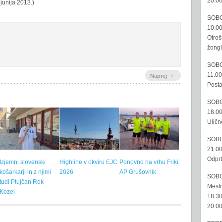
20.00
 junija 2013.)
SOBO
10.00
Otroš
žongl
SOBO
›
11.00
Naprej
Posta
SOBO
18.00
Uličn
SOBO
21.00
Odprt
Izjemni slovenski
Highline v okviru EJC
Ponovno na vrhu Friki
košarkarji in z njimi
2026
AP Grušovnik
SOBO
tudi Ptujčan Rok
Mestn
Kozel
18.30
20.00