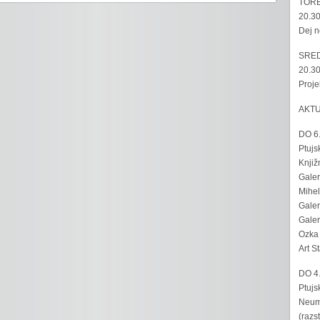
TORE
20.30
Dej n
SRED
20.30
Proje
AKT
DO 6
Ptujs
Knjiž
Galer
Mihel
Galer
Galer
Ozka 
Art S
DO 4
Ptujs
Neumo
(razs