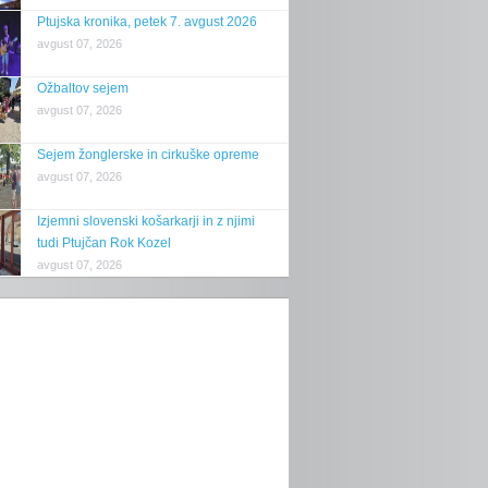
Ptujska kronika, petek 7. avgust 2026
avgust 07, 2026
Ožbaltov sejem
avgust 07, 2026
Sejem žonglerske in cirkuške opreme
avgust 07, 2026
Izjemni slovenski košarkarji in z njimi
tudi Ptujčan Rok Kozel
avgust 07, 2026