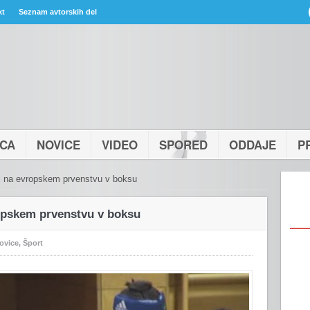
kt
Seznam avtorskih del
ICA
NOVICE
VIDEO
SPORED
ODDAJE
P
l na evropskem prvenstvu v boksu
opskem prvenstvu v boksu
ovice
,
Šport