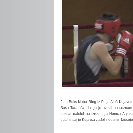
?lan
Boks kluba Ring iz Ptuja Aleš Kujavec 
Saša Taraniša, da ga je uvrstil na seznam
boksar naletel na izrednega Nemca Aryaka 
outom, saj je Kujavca zadel z desnim krošej