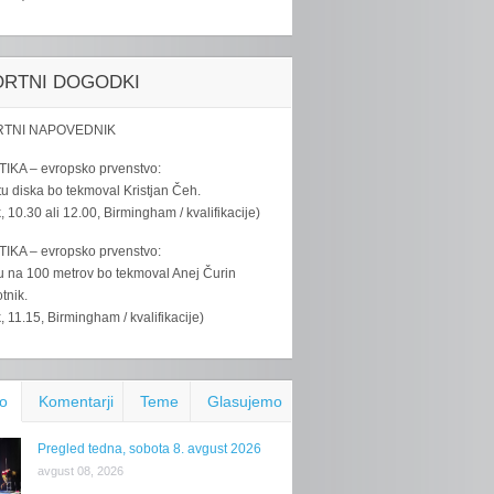
ORTNI DOGODKI
TNI NAPOVEDNIK
IKA – evropsko prvenstvo:
u diska bo tekmoval Kristjan Čeh.
k, 10.30 ali 12.00, Birmingham / kvalifikacije)
IKA – evropsko prvenstvo:
u na 100 metrov bo tekmoval Anej Čurin
tnik.
k, 11.15, Birmingham / kvalifikacije)
o
Komentarji
Teme
Glasujemo
Pregled tedna, sobota 8. avgust 2026
avgust 08, 2026