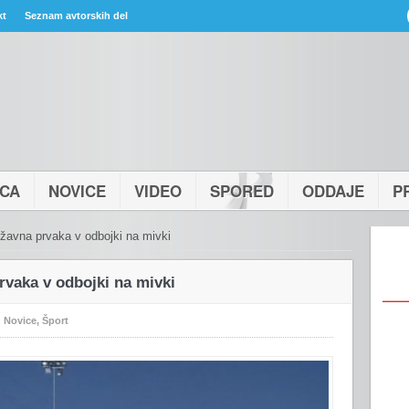
kt
Seznam avtorskih del
ICA
NOVICE
VIDEO
SPORED
ODDAJE
P
ržavna prvaka v odbojki na mivki
rvaka v odbojki na mivki
:
Novice
,
Šport