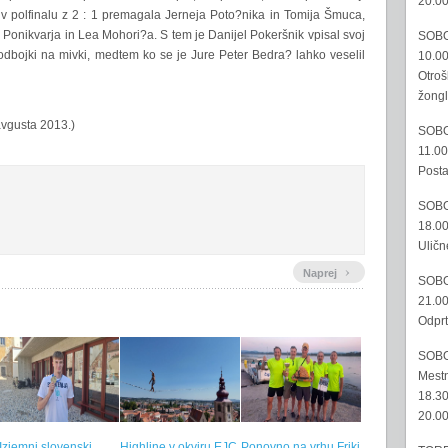
20.00
a v polfinalu z 2 : 1 premagala Jerneja Poto?nika in Tomija Šmuca,
Ponikvarja in Lea Mohori?a. S tem je Danijel Pokeršnik vpisal svoj
SOBO
odbojki na mivki, medtem ko se je Jure Peter Bedra? lahko veselil
10.00
Otroš
žongl
avgusta 2013.)
SOBO
11.00
Posta
SOBO
18.00
Uličn
›
Naprej
SOBO
21.00
Odprt
SOBO
Mestn
18.30
20.00
Izjemni slovenski
Highline v okviru EJC
Ponovno na vrhu Friki