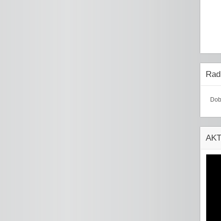
Radi
Dob
AK