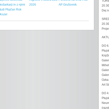
TORE
košarkarji in z njimi
2026
AP Grušovnik
20.30
tudi Ptujčan Rok
Dej n
Kozel
SRED
20.30
Proje
AKT
DO 6
Ptujs
Knjiž
Galer
Mihel
Galer
Galer
Ozka 
Art S
DO 4
Ptujs
Neumo
(razs