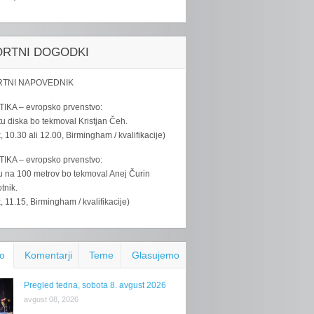
ORTNI DOGODKI
TNI NAPOVEDNIK
IKA – evropsko prvenstvo:
u diska bo tekmoval Kristjan Čeh.
k, 10.30 ali 12.00, Birmingham / kvalifikacije)
IKA – evropsko prvenstvo:
u na 100 metrov bo tekmoval Anej Čurin
tnik.
k, 11.15, Birmingham / kvalifikacije)
o
Komentarji
Teme
Glasujemo
Pregled tedna, sobota 8. avgust 2026
avgust 08, 2026