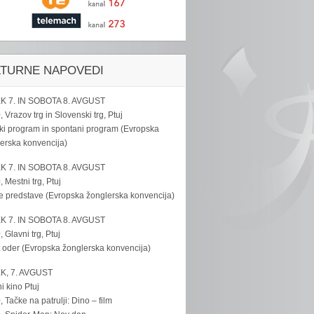
LTURNE NAPOVEDI
K 7. IN SOBOTA 8. AVGUST
, Vrazov trg in Slovenski trg, Ptuj
ki program in spontani program (Evropska
erska konvencija)
K 7. IN SOBOTA 8. AVGUST
, Mestni trg, Ptuj
e predstave (Evropska žonglerska konvencija)
K 7. IN SOBOTA 8. AVGUST
, Glavni trg, Ptuj
 oder (Evropska žonglerska konvencija)
K, 7. AVGUST
i kino Ptuj
, Tačke na patrulji: Dino – film