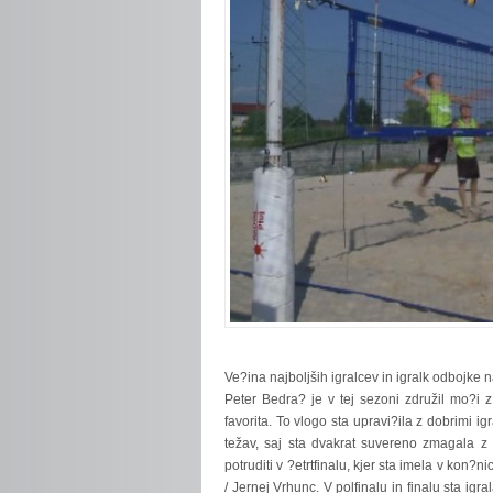
Ve?ina
najboljših igralcev in igralk odbojke
Peter Bedra? je v tej sezoni združil mo?i 
favorita. To vlogo sta upravi?ila z dobrimi ig
težav, saj sta dvakrat suvereno zmagala z
potruditi v ?etrtfinalu, kjer sta imela v kon?
/ Jernej Vrhunc. V polfinalu in finalu sta igra