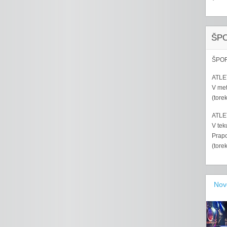
ŠP
ŠPOR
ATLET
V met
(tore
ATLET
V tek
Prapo
(tore
Nov