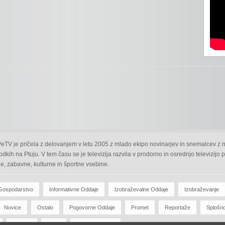
 PeTV je pričela z delovanjem v letu 2005 z mlado ekipo novinarjev in snemalcev z 
odkih na Ptuju. V tem času se je televizija razvila v prodorno in osrednjo televizijo
e, zabavne, kulturne in športne vsebine.
Gospodarstvo
Informativne Oddaje
Izobraževalne Oddaje
Izobraževanje
Novice
Ostalo
Pogovorne Oddaje
Promet
Reportaže
Splošn