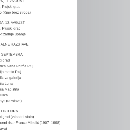
K, 11. AVGUST
, Ptujski grad
o (Kino brez stropa)
A, 12. AVGUST
, Ptujski grad
kt zadnje upanje
UALNE RAZSTAVE
. SEPTEMBRA
ki grad
nica Ivana Potrča Ptuj
ija mesta Ptuj
ičeva galerija
ija Luna
ija Magistrta
ulica
tays (razstave)
. OKTOBRA
ki grad (vzhodni stolp)
rni risar France Mihelič (1907–1998)
tava)