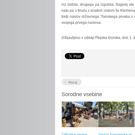
niz dobila, drugega pa izgubila. Najprej st
nato pa v finalu z enakim izidom še Klemena 
tretji naslov državnega ?lanskega prvaka v 
svojega prvega naslova.
(Objavljeno v oddaji Ptujska kronika, dne 1. 
‹
Nazaj
Sorodne vsebine
Ožbaltov sejem
Sejem žonglerske in