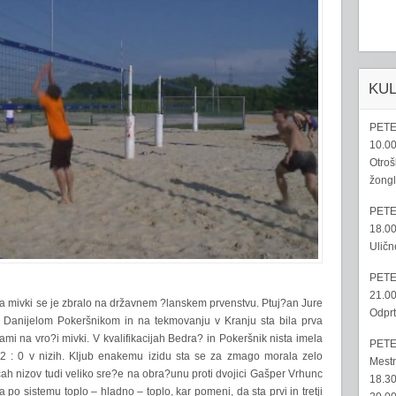
KU
PETE
10.00
Otroš
žongl
PETE
18.00
Uličn
PETE
21.00
 na mivki se je zbralo na državnem ?lanskem prvenstvu. Ptuj?an Jure
Odprt
z Danijelom Pokeršnikom in na tekmovanju v Kranju sta bila prva
rami na vro?i mivki. V kvalifikacijah Bedra? in Pokeršnik nista imela
PETE
 2 : 0 v nizih. Kljub enakemu izidu sta se za zmago morala zelo
Mestn
nicah nizov tudi veliko sre?e na obra?unu proti dvojici Gašper Vrhunc
18.30
la po sistemu toplo – hladno – toplo, kar pomeni, da sta prvi in tretji