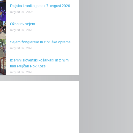
Ptujska kronika, petek 7. avgust 2026
avgust 07, 2026
Ožbaltov sejem
avgust 07, 2026
Sejem žonglerske in cirkuške opreme
avgust 07, 2026
Izjemni slovenski košarkarji in z njimi
tudi Ptujčan Rok Kozel
avgust 07, 2026