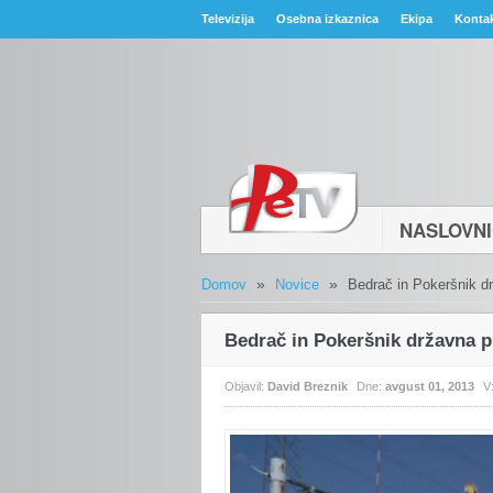
Televizija
Osebna izkaznica
Ekipa
Konta
NASLOVN
»
»
Domov
Novice
Bedrač in Pokeršnik d
Bedrač in Pokeršnik državna p
Objavil:
David Breznik
Dne:
avgust 01, 2013
V