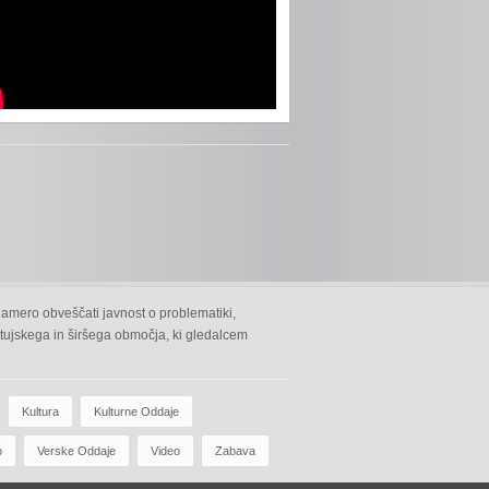
namero obveščati javnost o problematiki,
 ptujskega in širšega območja, ki gledalcem
Kultura
Kulturne Oddaje
o
Verske Oddaje
Video
Zabava