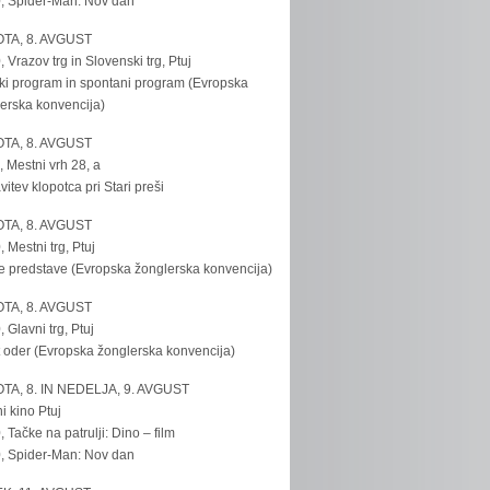
, Spider-Man: Nov dan
TA, 8. AVGUST
, Vrazov trg in Slovenski trg, Ptuj
ki program in spontani program (Evropska
erska konvencija)
TA, 8. AVGUST
, Mestni vrh 28, a
vitev klopotca pri Stari preši
TA, 8. AVGUST
, Mestni trg, Ptuj
e predstave (Evropska žonglerska konvencija)
TA, 8. AVGUST
, Glavni trg, Ptuj
 oder (Evropska žonglerska konvencija)
TA, 8. IN NEDELJA, 9. AVGUST
i kino Ptuj
, Tačke na patrulji: Dino – film
, Spider-Man: Nov dan