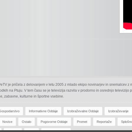
 PeTV je pričela z delovanjem v letu 2005 z mlado ekipo novinarjev in snemalcev z 
odkih na Ptuju. V tem času se je televizija razvila v prodorno in osrednjo televizijo
e, zabavne, kulturne in športne vsebine.
Gospodarstvo
Informativne Oddaje
Izobraževalne Oddaje
Izobraževanje
Novice
Ostalo
Pogovorne Oddaje
Promet
Reportaže
Splošn