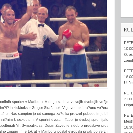
KU
PETE
10.00
Otroš
žongl
PETE
18.00
Uličn
PETE
21.00
rilnih športov v Mariboru. V ringu sta bila v svojih dvobojih ve?je
Odprt
Sim?i? in kickbokser Gregor Stra?anek. V glavnem obra?unu ve?era
 Hafner. Naš šampion je od samega za?etka prevzel pobudo in je bil
PETE
tehni?nim knockoutom. V športni dvorani Tabor je dvoboj spremljalo
Mestn
podbujali Mr. Sympatikusa. Dejan Zavec je z dobro predstavo proti
18.30
lno zmago in je tokrat v Mariboru postal evropski prvak po verziji