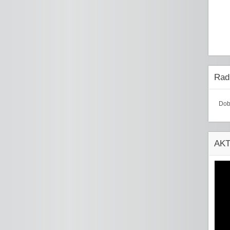
Radi
Dob
AK