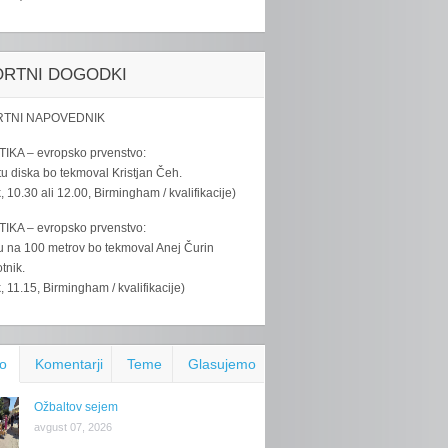
ORTNI DOGODKI
TNI NAPOVEDNIK
IKA – evropsko prvenstvo:
u diska bo tekmoval Kristjan Čeh.
k, 10.30 ali 12.00, Birmingham / kvalifikacije)
IKA – evropsko prvenstvo:
u na 100 metrov bo tekmoval Anej Čurin
tnik.
k, 11.15, Birmingham / kvalifikacije)
o
Komentarji
Teme
Glasujemo
Ožbaltov sejem
avgust 07, 2026