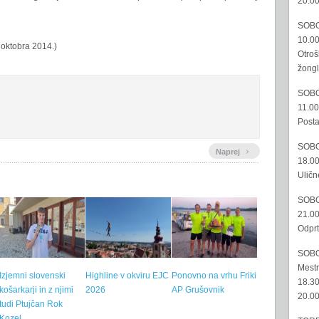
20.00
SOBO
10.00
 oktobra 2014.)
Otroš
žongl
SOBO
11.00
Posta
SOBO
›
Naprej
18.00
Uličn
SOBO
21.00
Odprt
SOBO
Mestn
Izjemni slovenski
Highline v okviru EJC
Ponovno na vrhu Friki
18.30
košarkarji in z njimi
2026
AP Grušovnik
20.00
tudi Ptujčan Rok
Kozel