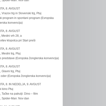
, Spider-Man: Nov dan
TA, 8. AVGUST
, Vrazov trg in Slovenski trg, Ptuj
ki program in spontani program (Evropska
erska konvencija)
TA, 8. AVGUST
, Mestni vrh 28, a
vitev klopotca pri Stari preši
TA, 8. AVGUST
, Mestni trg, Ptuj
e predstave (Evropska žonglerska konvencija)
TA, 8. AVGUST
, Glavni trg, Ptuj
 oder (Evropska žonglerska konvencija)
TA, 8. IN NEDELJA, 9. AVGUST
i kino Ptuj
, Tačke na patrulji: Dino – film
, Spider-Man: Nov dan