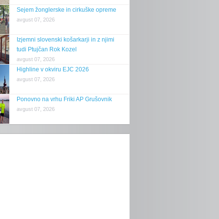
Sejem žonglerske in cirkuške opreme
avgust 07, 2026
Izjemni slovenski košarkarji in z njimi
tudi Ptujčan Rok Kozel
avgust 07, 2026
Highline v okviru EJC 2026
avgust 07, 2026
Ponovno na vrhu Friki AP Grušovnik
avgust 07, 2026