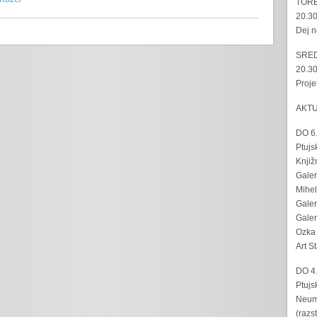
TORE
20.30
Dej n
SRED
20.30
Proje
AKT
DO 6
Ptujs
Knjiž
Galer
Mihel
Galer
Galer
Ozka 
Art S
DO 4
Ptujs
Neumo
(razs