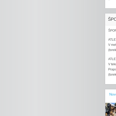
ŠP
ŠPOR
ATLET
V met
(tore
ATLET
V tek
Prapo
(tore
Nov