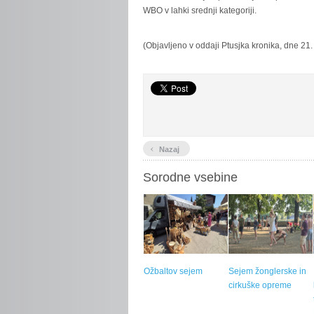
WBO v lahki srednji kategoriji.
(Objavljeno v oddaji Ptusjka kronika, dne 21.
‹
Nazaj
Sorodne vsebine
Ožbaltov sejem
Sejem žonglerske in
cirkuške opreme