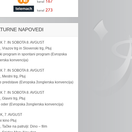
LTURNE NAPOVEDI
K 7. IN SOBOTA 8. AVGUST
, Vrazov trg in Slovenski trg, Ptuj
ki program in spontani program (Evropska
erska konvencija)
K 7. IN SOBOTA 8. AVGUST
, Mestni trg, Ptuj
e predstave (Evropska žonglerska konvencija)
K 7. IN SOBOTA 8. AVGUST
, Glavni trg, Ptuj
 oder (Evropska žonglerska konvencija)
K, 7. AVGUST
i kino Ptuj
, Tačke na patrulji: Dino – film