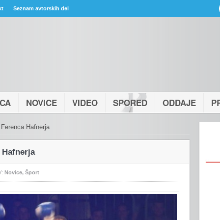
kt
Seznam avtorskih del
ICA
NOVICE
VIDEO
SPORED
ODDAJE
P
 Ferenca Hafnerja
 Hafnerja
V:
Novice
,
Šport