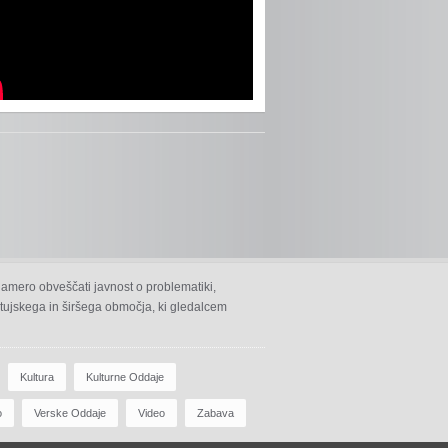
namero obveščati javnost o problematiki,
 ptujskega in širšega območja, ki gledalcem
Kultura
Kulturne Oddaje
o
Verske Oddaje
Video
Zabava