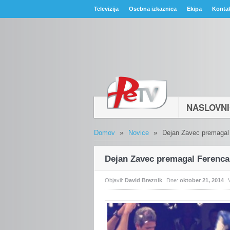
Televizija
Osebna izkaznica
Ekipa
Konta
NASLOVN
»
»
Domov
Novice
Dejan Zavec premagal
Dejan Zavec premagal Ferenca
Objavil:
David Breznik
Dne:
oktober 21, 2014