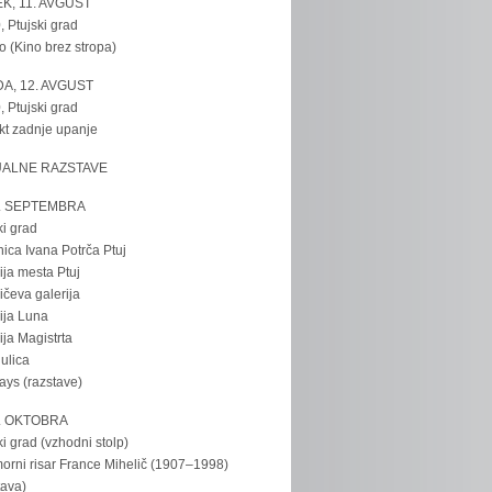
K, 11. AVGUST
, Ptujski grad
o (Kino brez stropa)
A, 12. AVGUST
, Ptujski grad
kt zadnje upanje
UALNE RAZSTAVE
. SEPTEMBRA
ki grad
nica Ivana Potrča Ptuj
ija mesta Ptuj
ičeva galerija
ija Luna
ija Magistrta
ulica
tays (razstave)
. OKTOBRA
ki grad (vzhodni stolp)
rni risar France Mihelič (1907–1998)
tava)