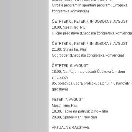
Otroški program in spontani program (Evropska
žonglerska konvencija)
ČETRTEK 6., PETEK 7. IN SOBOTA 8. AVGUST
18.00, Mestni trg, Ptuj
Ulične predstave (Evropska žonglerska konvencij
ČETRTEK 6., PETEK 7. IN SOBOTA 8. AVGUST
21.00, Glavni trg, Ptuj
Odprt oder (Evropska žonglerska konvencija)
ČETRTEK, 6. AVGUST
18.00, Na Ptuju na ploščadi Čučkova 1 – dom
sindikatov
85. obletnica upora proti okupatorju in ustanovitvi
(proslava)
PETEK, 7. AVGUST
Mestni kino Ptuj
18.30, Tačke na patrulji: Dino – film
20.00, Spider-Man: Nov dan
AKTUALNE RAZSTAVE