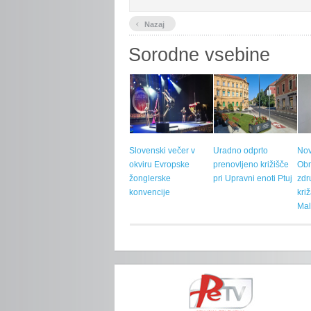
‹
Nazaj
Sorodne vsebine
Slovenski večer v
Uradno odprto
Nov
okviru Evropske
prenovljeno križišče
Ob
žonglerske
pri Upravni enoti Ptuj
zdr
konvencije
kri
Mal