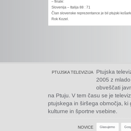
– finale:
Slovenija – Italija 88 : 71
Član slovenske reprezentance je bil ptujski košar
Rok Kozel.
Ptujska televi
PTUJSKA TELEVIZIJA
2005 z mlado
obveščati jav
na Ptuju. V tem času se je televiz
ptujskega in širšega območja, ki
kulturne in športne vsebine.
NOVICE
Glasujemo
Gos