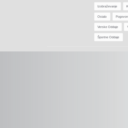
Izobraževanje
K
Ostalo
Pogovor
Verske Oddaje
Športne Oddaje