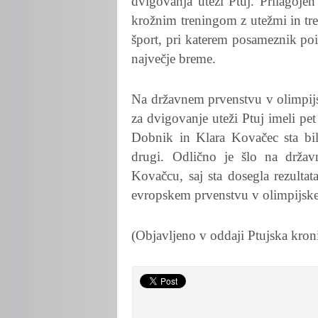
dvigovanja uteži Ptuj. Prilagoje
krožnim treningom z utežmi in tr
šport, pri katerem posameznik poi
največje breme.
Na državnem prvenstvu v olimpij
za dvigovanje uteži Ptuj imeli pet
Dobnik in Klara Kovačec sta bi
drugi. Odlično je šlo na drž
Kovačcu, saj sta dosegla rezultat
evropskem prvenstvu v olimpijsk
(Objavljeno v oddaji Ptujska kron