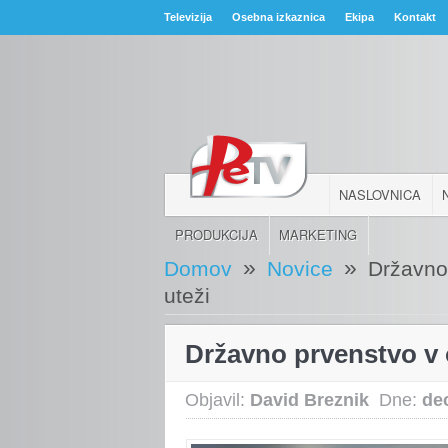
Televizija
Osebna izkaznica
Ekipa
Kontakt
NASLOVNICA
PRODUKCIJA
MARKETING
»
»
Domov
Novice
Državno
uteži
Državno prvenstvo v 
Objavil:
David Breznik
Dne:
de