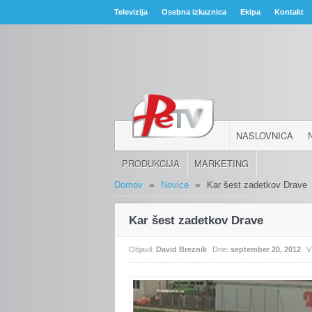
Televizija
Osebna izkaznica
Ekipa
Kontakt
NASLOVNICA
PRODUKCIJA
MARKETING
»
»
Domov
Novice
Kar šest zadetkov Drave
Kar šest zadetkov Drave
Objavil:
David Breznik
Dne:
september 20, 2012
V