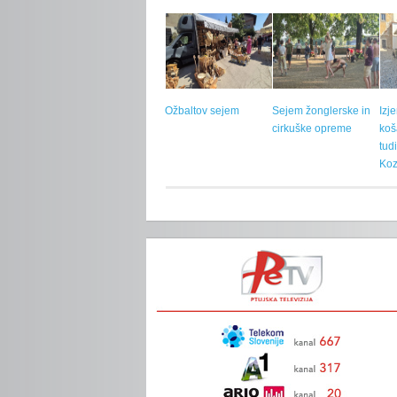
Ožbaltov sejem
Sejem žonglerske in
Izj
cirkuške opreme
koš
tud
Koz