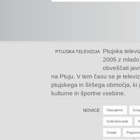
Ptujska televi
PTUJSKA TELEVIZIJA
2005 z mlado
obveščati jav
na Ptuju. V tem času se je televiz
ptujskega in širšega območja, ki
kulturne in športne vsebine.
NOVICE
Glasujemo
Gos
Izobraževanje
K
Ostalo
Pogovor