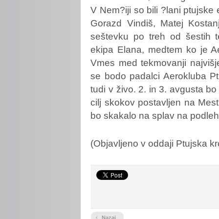
V Nem?iji so bili ?lani ptujsk
Gorazd Vindiš, Matej Kosta
seštevku po treh od šestih 
ekipa Elana, medtem ko je Ae
Vmes med tekmovanji najvišj
se bodo padalci Aerokluba Ptu
tudi v živo. 2. in 3. avgusta bo
cilj skokov postavljen na Mes
bo skakalo na splav na podleh
(Objavljeno v oddaji Ptujska kr
‹
Nazaj