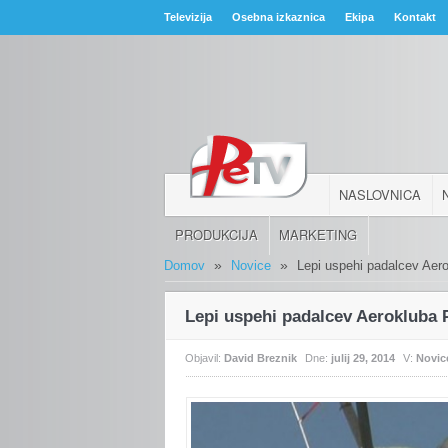
Televizija
Osebna izkaznica
Ekipa
Kontakt
NASLOVNICA
PRODUKCIJA
MARKETING
»
»
Domov
Novice
Lepi uspehi padalcev Aero
Lepi uspehi padalcev Aerokluba 
Objavil:
David Breznik
Dne:
julij 29, 2014
V:
Novic