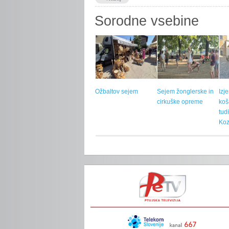
Sorodne vsebine
Ožbaltov sejem
Sejem žonglerske in
Izj
cirkuške opreme
koš
tud
Koz