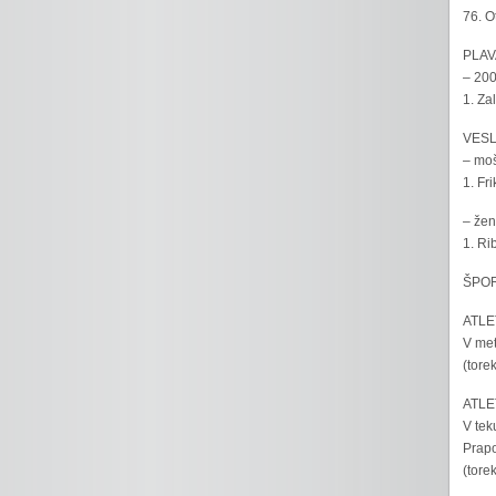
76. O
PLAV
– 200
1. Za
VESL
– moš
1. Fr
– žen
1. Ri
ŠPOR
ATLET
V met
(tore
ATLET
V tek
Prapo
(tore