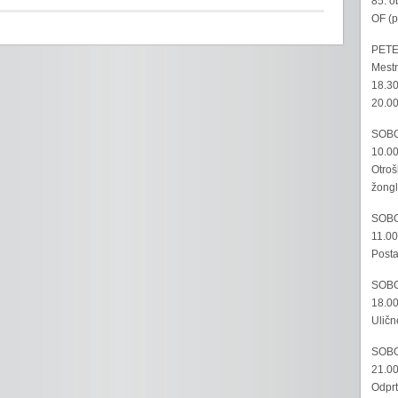
85. o
OF (p
PETE
Mestn
18.30
20.00
SOBO
10.00
Otroš
žongl
SOBO
11.00
Posta
SOBO
18.00
Uličn
SOBO
21.00
Odprt