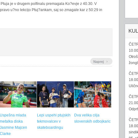
 Ptuja je v drugem polfinalu premagala Ko?evje z 40.30. V
e pravo u?no lekcijo Ptuj?ankam, saj so zmagale kar z 50:29 in
KU
ČETR
10.00
Otroš
›
Naprej
žongl
ČETR
18.00
Uličn
ČETR
21.00
Odprt
Uspešna mlada
Lepi uspehi ptujskih
Dva velika cilja
ČETR
metalka diska
tekmovalcev v
slovenskih odbojkaric
18.00
Jasmine Majcen
skateboardingu
sindi
Clarke