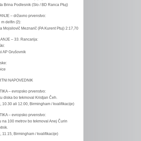
ta Brina Podlesnik (Slo / BD Ranca Ptuj)
ANJE – državno prvenstvo:
 m delfin (ž):
la Mojsilovič Meznarič (PA Kurent Ptuj) 2:17,70
ANJE – 33. Rancarija:
ki:
iki AP Grušovnik
ske:
bice
TNI NAPOVEDNIK
IKA – evropsko prvenstvo:
u diska bo tekmoval Kristjan Čeh.
k, 10.30 ali 12.00, Birmingham / kvalifikacije)
IKA – evropsko prvenstvo:
u na 100 metrov bo tekmoval Anej Čurin
tnik.
k, 11.15, Birmingham / kvalifikacije)