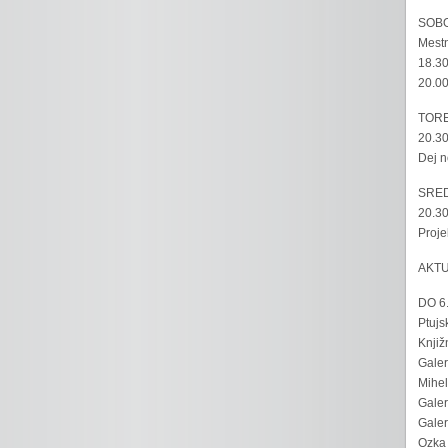
SOBO
Mestn
18.30
20.00
TORE
20.30
Dej n
SRED
20.30
Proje
AKT
DO 6
Ptujs
Knjiž
Galer
Mihel
Galer
Galer
Ozka 