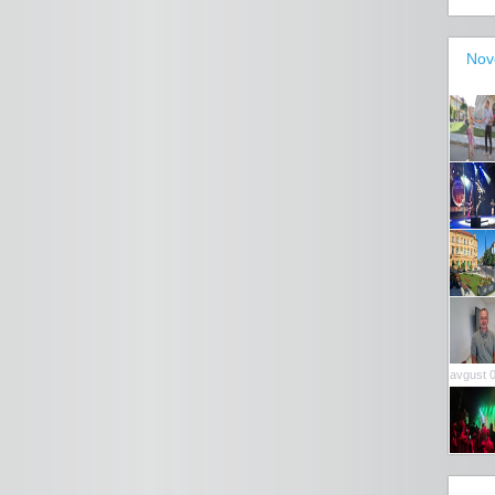
Nov
avgust 