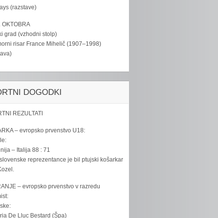
tays (razstave)
. OKTOBRA
ki grad (vzhodni stolp)
rni risar France Mihelič (1907–1998)
tava)
ORTNI DOGODKI
TNI REZULTATI
RKA – evropsko prvenstvo U18:
le:
ija – Italija 88 : 71
slovenske reprezentance je bil ptujski košarkar
ozel.
ANJE – evropsko prvenstvo v razredu
ist:
ske:
ria De Lluc Bestard (Špa)