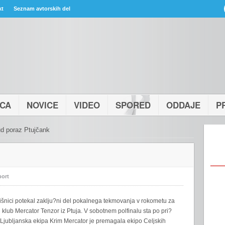
kt
Seznam avtorskih del
ICA
NOVICE
VIDEO
SPORED
ODDAJE
P
d poraz Ptujčank
port
orišnici potekal zaklju?ni del pokalnega tekmovanja v rokometu za
 klub Mercator Tenzor iz Ptuja. V sobotnem polfinalu sta po pri?
 Ljubljanska ekipa Krim Mercator je premagala ekipo Celjskih