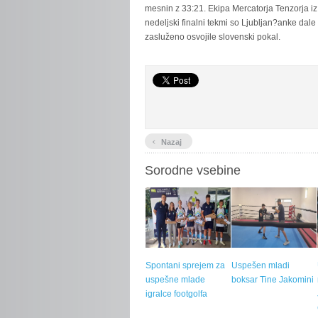
mesnin z 33:21. Ekipa Mercatorja Tenzorja iz
nedeljski finalni tekmi so Ljubljan?anke dal
zasluženo osvojile slovenski pokal.
‹
Nazaj
Sorodne vsebine
Spontani sprejem za
Uspešen mladi
uspešne mlade
boksar Tine Jakomini
igralce footgolfa