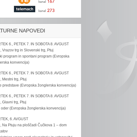
LTURNE NAPOVEDI
TEK 6., PETEK 7. IN SOBOTA 8. AVGUST
, Vrazov trg in Slovenski trg, Ptuj
ki program in spontani program (Evropska
erska konvencija)
TEK 6., PETEK 7. IN SOBOTA 8. AVGUST
, Mestni trg, Ptuj
e predstave (Evropska žonglerska konvencija)
TEK 6., PETEK 7. IN SOBOTA 8. AVGUST
, Glavni trg, Ptuj
 oder (Evropska žonglerska konvencija)
TEK, 6. AVGUST
, Na Ptuju na ploščadi Čučkova 1 – dom
katov