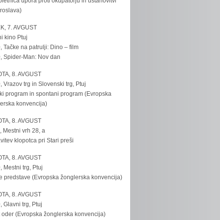
bletnica upora proti okupatorju in ustanovitvi
roslava)
K, 7. AVGUST
i kino Ptuj
, Tačke na patrulji: Dino – film
, Spider-Man: Nov dan
TA, 8. AVGUST
, Vrazov trg in Slovenski trg, Ptuj
ki program in spontani program (Evropska
erska konvencija)
TA, 8. AVGUST
, Mestni vrh 28, a
vitev klopotca pri Stari preši
TA, 8. AVGUST
, Mestni trg, Ptuj
e predstave (Evropska žonglerska konvencija)
TA, 8. AVGUST
, Glavni trg, Ptuj
 oder (Evropska žonglerska konvencija)