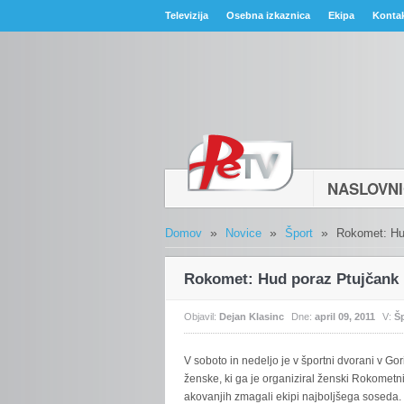
Televizija
Osebna izkaznica
Ekipa
Konta
NASLOVN
»
»
»
Domov
Novice
Šport
Rokomet: Hu
Rokomet: Hud poraz Ptujčank
Objavil:
Dejan Klasinc
Dne:
april 09, 2011
V:
Š
V
soboto in nedeljo je v športni dvorani v G
ženske, ki ga je organiziral ženski Rokometni
akovanjih zmagali ekipi najboljšega soseda.