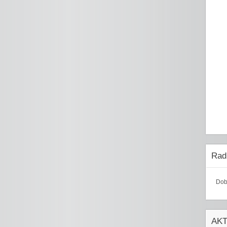
Radi
Dob
AK