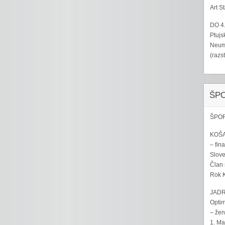
Art S
DO 4
Ptujs
Neumo
(razs
ŠP
ŠPOR
KOŠA
– fina
Sloven
Član 
Rok K
JADR
Optim
– žen
1. Ma