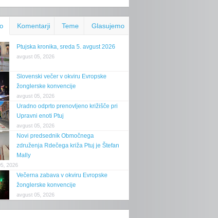
o
Komentarji
Teme
Glasujemo
Ptujska kronika, sreda 5. avgust 2026
avgust 05, 2026
Slovenski večer v okviru Evropske
žonglerske konvencije
avgust 05, 2026
Uradno odprto prenovljeno križišče pri
Upravni enoti Ptuj
avgust 05, 2026
Novi predsednik Območnega
združenja Rdečega križa Ptuj je Štefan
Mally
05, 2026
Večerna zabava v okviru Evropske
žonglerske konvencije
avgust 05, 2026