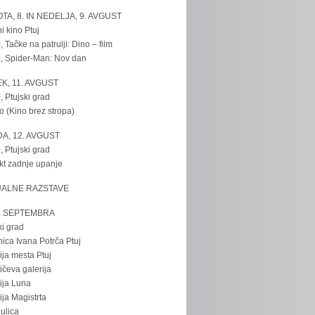
TA, 8. IN NEDELJA, 9. AVGUST
i kino Ptuj
, Tačke na patrulji: Dino – film
, Spider-Man: Nov dan
K, 11. AVGUST
, Ptujski grad
o (Kino brez stropa)
A, 12. AVGUST
, Ptujski grad
kt zadnje upanje
UALNE RAZSTAVE
. SEPTEMBRA
ki grad
nica Ivana Potrča Ptuj
ija mesta Ptuj
ičeva galerija
ija Luna
ija Magistrta
ulica