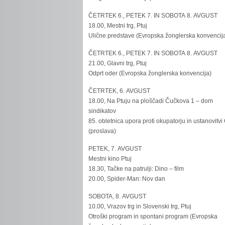
ČETRTEK 6., PETEK 7. IN SOBOTA 8. AVGUST
18.00, Mestni trg, Ptuj
Ulične predstave (Evropska žonglerska konvencij
ČETRTEK 6., PETEK 7. IN SOBOTA 8. AVGUST
21.00, Glavni trg, Ptuj
Odprt oder (Evropska žonglerska konvencija)
ČETRTEK, 6. AVGUST
18.00, Na Ptuju na ploščadi Čučkova 1 – dom
sindikatov
85. obletnica upora proti okupatorju in ustanovitvi
(proslava)
PETEK, 7. AVGUST
Mestni kino Ptuj
18.30, Tačke na patrulji: Dino – film
20.00, Spider-Man: Nov dan
SOBOTA, 8. AVGUST
10.00, Vrazov trg in Slovenski trg, Ptuj
Otroški program in spontani program (Evropska