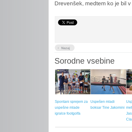
Drevenšek, medtem ko je bil v 
‹
Nazaj
Sorodne vsebine
Spontani sprejem za
Uspešen mladi
Us
uspešne mlade
boksar Tine Jakomini
met
igralce footgolfa
Jas
Cla