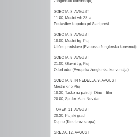
žonglerska konvencija)
SOBOTA, 8. AVGUST
11.00, Mestni vrh 28, a
Postavitev klopotca pri Stari preši
SOBOTA, 8. AVGUST
18.00, Mestni trg, Ptuj
Ulične predstave (Evropska žonglerska konvencij
SOBOTA, 8. AVGUST
21.00, Glavni trg, Ptuj
Odprt oder (Evropska žonglerska konvencija)
SOBOTA, 8. IN NEDELJA, 9. AVGUST
Mestni kino Ptuj
18.30, Tačke na patrulji: Dino – film
20.00, Spider-Man: Nov dan
TOREK, 11. AVGUST
20.30, Ptujski grad
Dej no (Kino brez stropa)
SREDA, 12. AVGUST