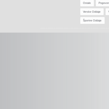
Ostalo
Pogovor
Verske Oddaje
Športne Oddaje