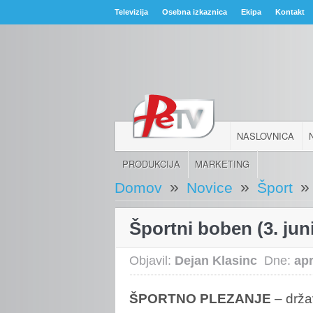
Televizija
Osebna izkaznica
Ekipa
Kontakt
NASLOVNICA
PRODUKCIJA
MARKETING
»
»
»
Domov
Novice
Šport
Športni boben (3. junij
Objavil:
Dejan Klasinc
Dne:
apr
ŠPORTNO
PLEZANJE
– drža