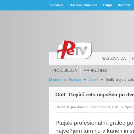
Televizija
Osebna izkaznica
Ekipa
Kontakt
NASLOVNICA
PRODUKCIJA
MARKETING
»
»
»
Domov
Novice
Šport
Golf: Gojčič ze
Golf: Gojčič zelo uspeŠen po dv
Objavil:
Dejan Klasinc
Dne:
april 09, 2011
V:
Šport
Ptujski
profesionalni igralec g
najve?jem turnirju v karieri in