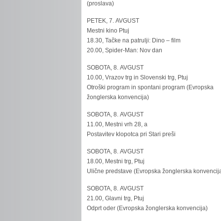
(proslava)
PETEK, 7. AVGUST
Mestni kino Ptuj
18.30, Tačke na patrulji: Dino – film
20.00, Spider-Man: Nov dan
SOBOTA, 8. AVGUST
10.00, Vrazov trg in Slovenski trg, Ptuj
Otroški program in spontani program (Evropska
žonglerska konvencija)
SOBOTA, 8. AVGUST
11.00, Mestni vrh 28, a
Postavitev klopotca pri Stari preši
SOBOTA, 8. AVGUST
18.00, Mestni trg, Ptuj
Ulične predstave (Evropska žonglerska konvencij
SOBOTA, 8. AVGUST
21.00, Glavni trg, Ptuj
Odprt oder (Evropska žonglerska konvencija)