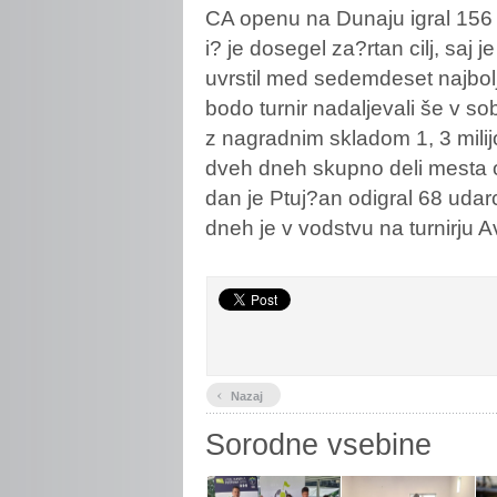
CA openu na Dunaju igral 156 
i? je dosegel za?rtan cilj, saj 
uvrstil med sedemdeset najboljš
bodo turnir nadaljevali še v so
z nagradnim skladom 1, 3 milij
dveh dneh skupno deli mesta o
dan je Ptuj?an odigral 68 uda
dneh je v vodstvu na turnirju 
‹
Nazaj
Sorodne vsebine