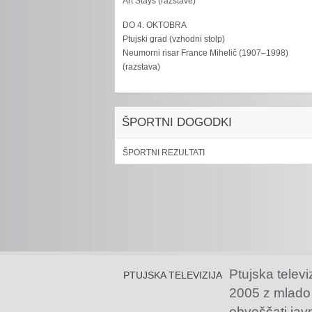
Art Stays (razstave)
DO 4. OKTOBRA
Ptujski grad (vzhodni stolp)
Neumorni risar France Mihelič (1907–1998)
(razstava)
ŠPORTNI DOGODKI
ŠPORTNI REZULTATI
Ptujska televi
PTUJSKA TELEVIZIJA
2005 z mlado
obveščati jav