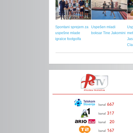
Spontani sprejem za
Uspešen mladi
Us
uspešne mlade
boksar Tine Jakomini
met
igralce footgolfa
Jas
Cla