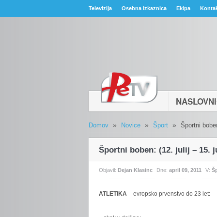
Televizija
Osebna izkaznica
Ekipa
Konta
NASLOVN
»
»
»
Domov
Novice
Šport
Športni boben:
Športni boben: (12. julij – 15. ju
Objavil:
Dejan Klasinc
Dne:
april 09, 2011
V:
Š
ATLETIKA
– evropsko prvenstvo do 23 let: