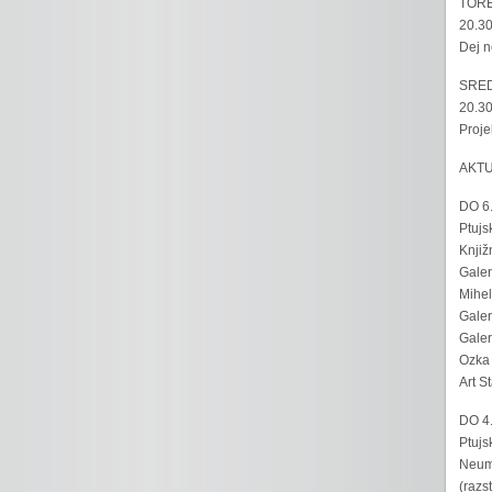
TORE
20.30
Dej n
SRED
20.30
Proje
AKT
DO 6
Ptujs
Knjiž
Galer
Mihel
Galer
Galer
Ozka 
Art S
DO 4
Ptujs
Neumo
(razs