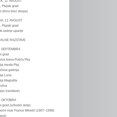
K, 11. AVGUST
, Ptujski grad
o (Kino brez stropa)
A, 12. AVGUST
, Ptujski grad
kt zadnje upanje
UALNE RAZSTAVE
. SEPTEMBRA
ki grad
nica Ivana Potrča Ptuj
ija mesta Ptuj
ičeva galerija
ija Luna
ija Magistrta
ulica
tays (razstave)
. OKTOBRA
ki grad (vzhodni stolp)
rni risar France Mihelič (1907–1998)
tava)