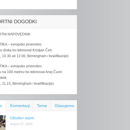
ORTNI DOGODKI
TNI NAPOVEDNIK
IKA – evropsko prvenstvo:
u diska bo tekmoval Kristjan Čeh.
k, 10.30 ali 12.00, Birmingham / kvalifikacije)
IKA – evropsko prvenstvo:
u na 100 metrov bo tekmoval Anej Čurin
tnik.
k, 11.15, Birmingham / kvalifikacije)
o
Komentarji
Teme
Glasujemo
Ožbaltov sejem
avgust 07, 2026