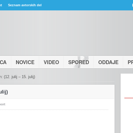
kt
Seznam avtorskih del
ICA
NOVICE
VIDEO
SPORED
ODDAJE
P
 (12. julij – 15. julij)
lij)
port