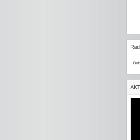
Radi
Dob
AK