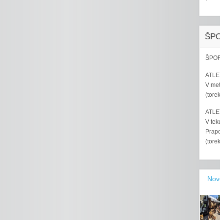
ŠP
ŠPOR
ATLET
V met
(tore
ATLET
V tek
Prapo
(tore
Nov