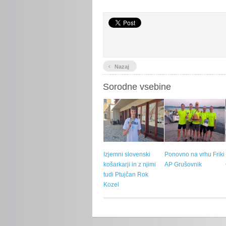
‹
Nazaj
Sorodne vsebine
Izjemni slovenski
Ponovno na vrhu Friki
košarkarji in z njimi
AP Grušovnik
tudi Ptujčan Rok
Kozel