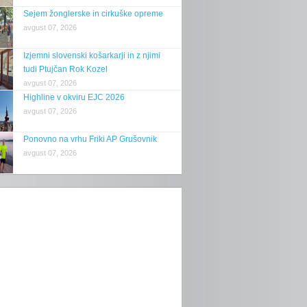
Sejem žonglerske in cirkuške opreme
avgust 07, 2026
Izjemni slovenski košarkarji in z njimi
tudi Ptujčan Rok Kozel
avgust 07, 2026
Highline v okviru EJC 2026
avgust 07, 2026
Ponovno na vrhu Friki AP Grušovnik
avgust 07, 2026