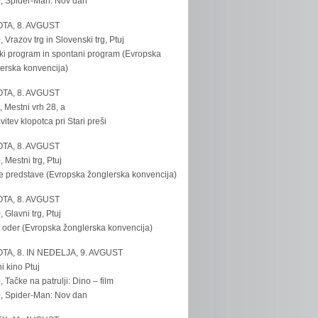
, Spider-Man: Nov dan
TA, 8. AVGUST
, Vrazov trg in Slovenski trg, Ptuj
ki program in spontani program (Evropska
erska konvencija)
TA, 8. AVGUST
, Mestni vrh 28, a
vitev klopotca pri Stari preši
TA, 8. AVGUST
, Mestni trg, Ptuj
e predstave (Evropska žonglerska konvencija)
TA, 8. AVGUST
, Glavni trg, Ptuj
 oder (Evropska žonglerska konvencija)
TA, 8. IN NEDELJA, 9. AVGUST
i kino Ptuj
, Tačke na patrulji: Dino – film
, Spider-Man: Nov dan