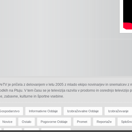
 PeTV je pričela z delovanjem v letu 2005 z mlado ekipo novinarjev in snemalcev z 
odkih na Ptuju. V tem času se je televizija razvila v prodorno in osrednjo televizijo
e, zabavne, kulturne in športne vsebine.
Gospodarstvo
Informativne Oddaje
Izobraževalne Oddaje
Izobraževanje
Novice
Ostalo
Pogovorne Oddaje
Promet
Reportaže
Splošn