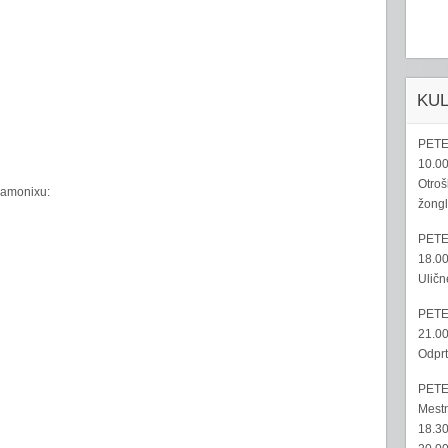
KU
PETE
10.00
Otroš
hamonixu:
žongl
PETE
18.00
Uličn
PETE
21.00
Odprt
PETE
Mestn
18.30