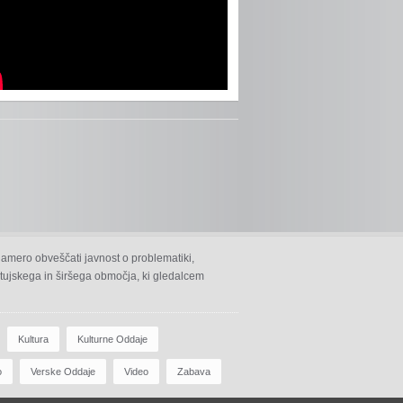
namero obveščati javnost o problematiki,
 ptujskega in širšega območja, ki gledalcem
Kultura
Kulturne Oddaje
o
Verske Oddaje
Video
Zabava