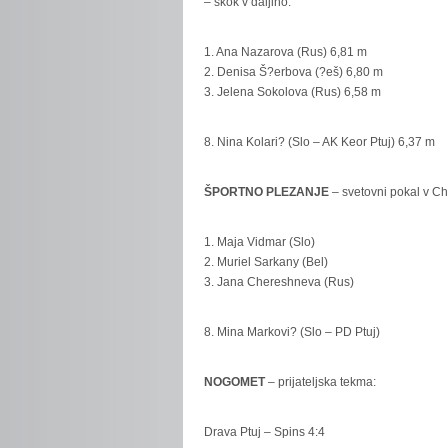
– skok v daljino:
1. Ana Nazarova (Rus) 6,81 m
2. Denisa Š?erbova (?eš) 6,80 m
3. Jelena Sokolova (Rus) 6,58 m
8. Nina Kolari? (Slo – AK Keor Ptuj) 6,37 m
ŠPORTNO PLEZANJE
– svetovni pokal v C
1. Maja Vidmar (Slo)
2. Muriel Sarkany (Bel)
3. Jana Chereshneva (Rus)
8. Mina Markovi? (Slo – PD Ptuj)
NOGOMET
– prijateljska tekma:
Drava Ptuj – Spins 4:4