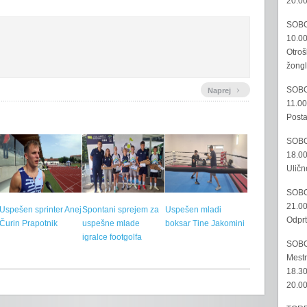
20.00
SOBO
10.00
Otroš
žongl
›
SOBO
Naprej
11.00
Posta
SOBO
18.00
Uličn
SOBO
21.00
Uspešen sprinter Anej
Spontani sprejem za
Uspešen mladi
Odprt
Čurin Prapotnik
uspešne mlade
boksar Tine Jakomini
igralce footgolfa
SOBO
Mestn
18.30
20.00