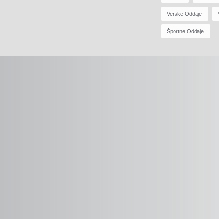
Verske Oddaje
Športne Oddaje