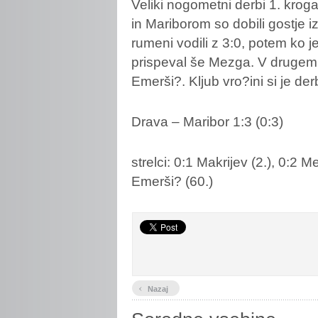
Veliki nogometni derbi 1. kro
in Mariborom so dobili gostje 
rumeni vodili z 3:0, potem ko j
prispeval še Mezga. V drugem 
Emerši?. Kljub vro?ini si je de
Drava
– Maribor 1:3 (0:3)
strelci: 0:1 Makrijev (2.), 0:2 M
Emerši? (60.)
‹
Nazaj