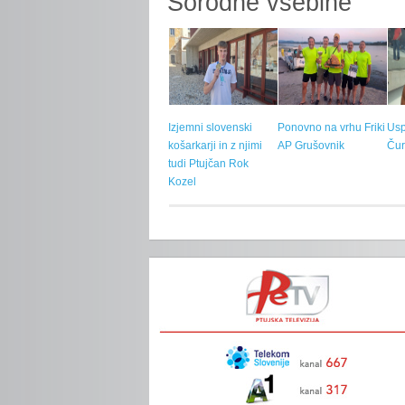
Sorodne vsebine
Izjemni slovenski
Ponovno na vrhu Friki
Usp
košarkarji in z njimi
AP Grušovnik
Čur
tudi Ptujčan Rok
Kozel