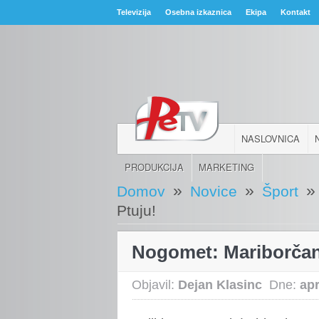
Televizija
Osebna izkaznica
Ekipa
Kontakt
NASLOVNICA
PRODUKCIJA
MARKETING
»
»
»
Domov
Novice
Šport
Ptuju!
Nogomet: Mariborčan
Objavil:
Dejan Klasinc
Dne:
apr