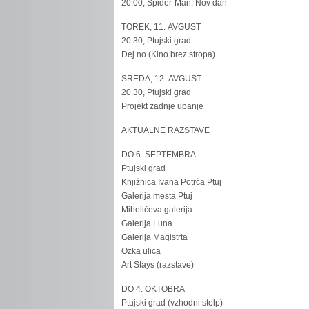
20.00, Spider-Man: Nov dan
TOREK, 11. AVGUST
20.30, Ptujski grad
Dej no (Kino brez stropa)
SREDA, 12. AVGUST
20.30, Ptujski grad
Projekt zadnje upanje
AKTUALNE RAZSTAVE
DO 6. SEPTEMBRA
Ptujski grad
Knjižnica Ivana Potrča Ptuj
Galerija mesta Ptuj
Miheličeva galerija
Galerija Luna
Galerija Magistrta
Ozka ulica
Art Stays (razstave)
DO 4. OKTOBRA
Ptujski grad (vzhodni stolp)