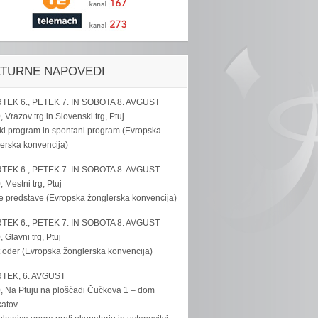
LTURNE NAPOVEDI
TEK 6., PETEK 7. IN SOBOTA 8. AVGUST
, Vrazov trg in Slovenski trg, Ptuj
ki program in spontani program (Evropska
erska konvencija)
TEK 6., PETEK 7. IN SOBOTA 8. AVGUST
, Mestni trg, Ptuj
e predstave (Evropska žonglerska konvencija)
TEK 6., PETEK 7. IN SOBOTA 8. AVGUST
, Glavni trg, Ptuj
 oder (Evropska žonglerska konvencija)
TEK, 6. AVGUST
, Na Ptuju na ploščadi Čučkova 1 – dom
katov