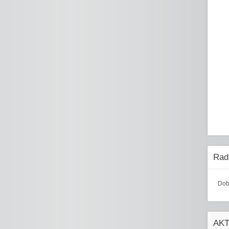
Radi
Dob
AK