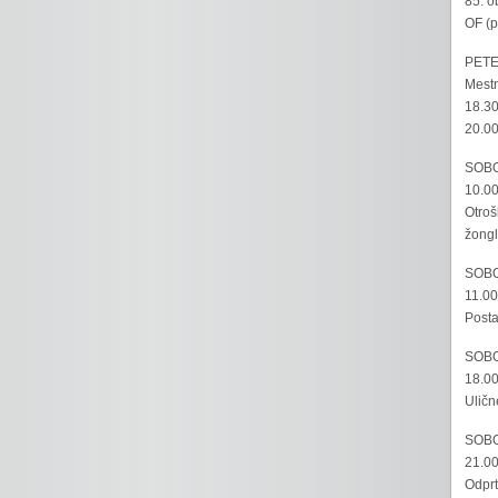
85. o
OF (p
PETE
Mestn
18.30
20.00
SOBO
10.00
Otroš
žongl
SOBO
11.00
Posta
SOBO
18.00
Uličn
SOBO
21.00
Odprt