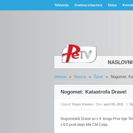
Televizija
Osebna izkaznica
Ekipa
Konta
NASLOVN
»
»
»
Domov
Novice
Šport
Nogomet: Kat
Nogomet: Katastrofa Drave!
Objavil:
Dejan Klasinc
Dne:
april 09, 2011
V:
Š
Nogometaši
Drave so v 4. krogu Prve lige Tel
z 6:0 proti ekipi Mik CM Celja.