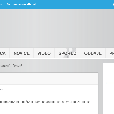
kt
Seznam avtorskih del
ICA
NOVICE
VIDEO
SPORED
ODDAJE
P
astrofa Drave!
port
ekom Slovenije doživeli pravo katastrofo, saj so v Celju izgubili kar