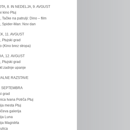
TA, 8. IN NEDELJA, 9. AVGUST
i kino Ptuj
, Tačke na patrulji: Dino – film
, Spider-Man: Nov dan
K, 11. AVGUST
, Ptujski grad
o (Kino brez stropa)
A, 12. AVGUST
, Ptujski grad
kt zadnje upanje
UALNE RAZSTAVE
. SEPTEMBRA
ki grad
nica Ivana Potrča Ptuj
ija mesta Ptuj
ičeva galerija
ija Luna
ija Magistrta
ulica