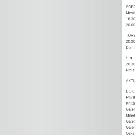
SOBO
Mestn
18.30
20.00
TORE
20.30
Dej n
SRED
20.30
Proje
AKT
DO 6
Ptujs
Knjiž
Galer
Mihel
Galer
Galer
Ozka 