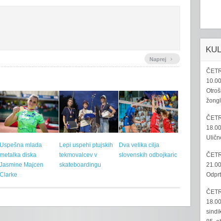
KU
›
Naprej
ČETR
10.00
Otroš
žongl
ČETR
18.00
Uličn
Uspešna mlada
Lepi uspehi ptujskih
Dva velika cilja
ČETR
metalka diska
tekmovalcev v
slovenskih odbojkaric
21.00
Jasmine Majcen
skateboardingu
Odprt
Clarke
ČETR
18.00
sindi