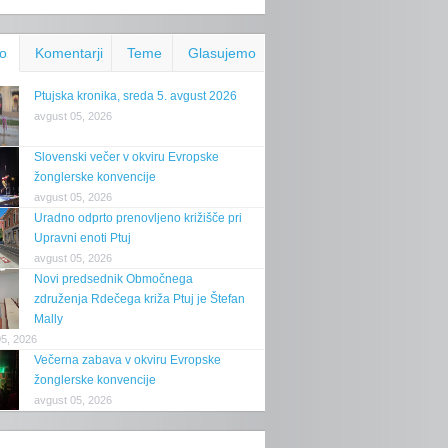
o
Komentarji
Teme
Glasujemo
Ptujska kronika, sreda 5. avgust 2026
avgust 05, 2026
Slovenski večer v okviru Evropske
žonglerske konvencije
avgust 05, 2026
Uradno odprto prenovljeno križišče pri
Upravni enoti Ptuj
avgust 05, 2026
Novi predsednik Območnega
združenja Rdečega križa Ptuj je Štefan
Mally
05, 2026
Večerna zabava v okviru Evropske
žonglerske konvencije
avgust 05, 2026