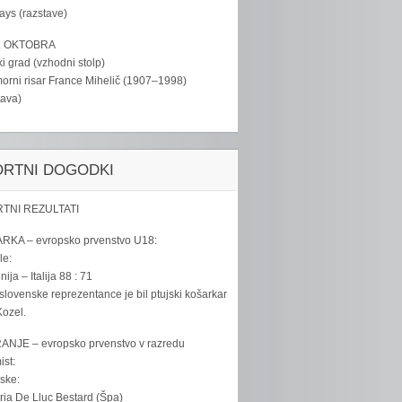
tays (razstave)
. OKTOBRA
ki grad (vzhodni stolp)
rni risar France Mihelič (1907–1998)
tava)
ORTNI DOGODKI
TNI REZULTATI
RKA – evropsko prvenstvo U18:
le:
ija – Italija 88 : 71
slovenske reprezentance je bil ptujski košarkar
ozel.
ANJE – evropsko prvenstvo v razredu
ist:
ske:
ria De Lluc Bestard (Špa)