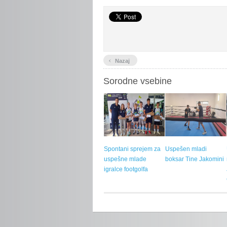
‹
Nazaj
Sorodne vsebine
Spontani sprejem za
Uspešen mladi
uspešne mlade
boksar Tine Jakomini
igralce footgolfa