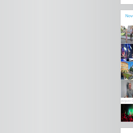
Nov
avgust 