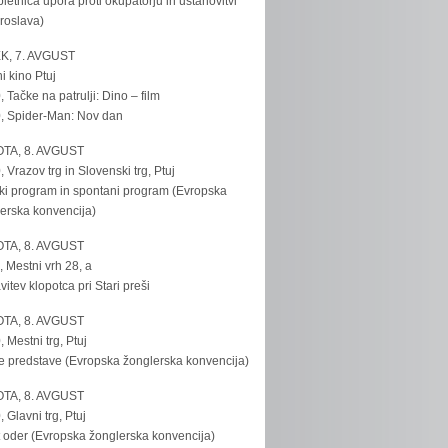
bletnica upora proti okupatorju in ustanovitvi
roslava)
K, 7. AVGUST
i kino Ptuj
, Tačke na patrulji: Dino – film
, Spider-Man: Nov dan
TA, 8. AVGUST
, Vrazov trg in Slovenski trg, Ptuj
ki program in spontani program (Evropska
erska konvencija)
TA, 8. AVGUST
, Mestni vrh 28, a
vitev klopotca pri Stari preši
TA, 8. AVGUST
, Mestni trg, Ptuj
e predstave (Evropska žonglerska konvencija)
TA, 8. AVGUST
, Glavni trg, Ptuj
 oder (Evropska žonglerska konvencija)