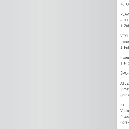
76. O
PLAV
– 200
1. Za
VESL
– moš
1. Fr
– žen
1. Ri
ŠPOR
ATLET
V met
(tore
ATLET
V tek
Prapo
(tore