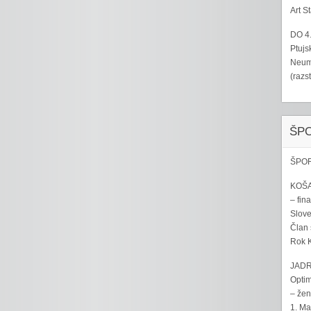
Art S
DO 4
Ptujs
Neumo
(razs
ŠP
ŠPOR
KOŠA
– fina
Sloven
Član 
Rok K
JADR
Optim
– žen
1. Ma