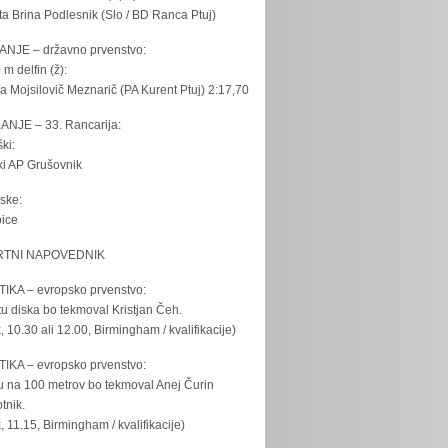
ta Brina Podlesnik (Slo / BD Ranca Ptuj)
ANJE – državno prvenstvo:
 m delfin (ž):
la Mojsilovič Meznarič (PA Kurent Ptuj) 2:17,70
ANJE – 33. Rancarija:
ki:
iki AP Grušovnik
ske:
bice
TNI NAPOVEDNIK
IKA – evropsko prvenstvo:
u diska bo tekmoval Kristjan Čeh.
k, 10.30 ali 12.00, Birmingham / kvalifikacije)
IKA – evropsko prvenstvo:
u na 100 metrov bo tekmoval Anej Čurin
tnik.
k, 11.15, Birmingham / kvalifikacije)