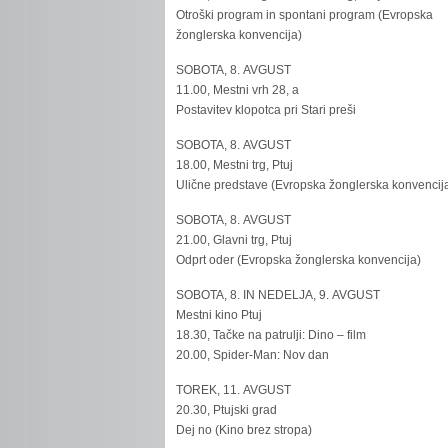
Otroški program in spontani program (Evropska
žonglerska konvencija)
SOBOTA, 8. AVGUST
11.00, Mestni vrh 28, a
Postavitev klopotca pri Stari preši
SOBOTA, 8. AVGUST
18.00, Mestni trg, Ptuj
Ulične predstave (Evropska žonglerska konvencij
SOBOTA, 8. AVGUST
21.00, Glavni trg, Ptuj
Odprt oder (Evropska žonglerska konvencija)
SOBOTA, 8. IN NEDELJA, 9. AVGUST
Mestni kino Ptuj
18.30, Tačke na patrulji: Dino – film
20.00, Spider-Man: Nov dan
TOREK, 11. AVGUST
20.30, Ptujski grad
Dej no (Kino brez stropa)