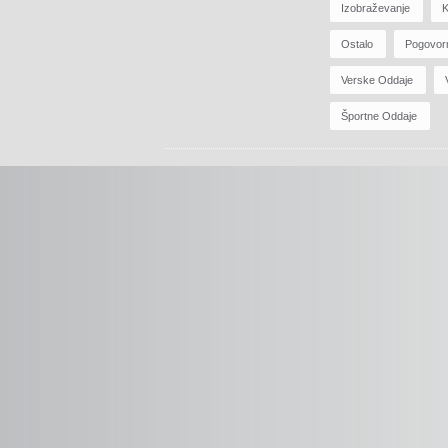
Izobraževanje
K
Ostalo
Pogovor
Verske Oddaje
Športne Oddaje