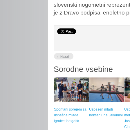
slovenski nogometni reprezenta
je z Dravo podpisal enoletno 
‹
Nazaj
Sorodne vsebine
Spontani sprejem za
Uspešen mladi
Us
uspešne mlade
boksar Tine Jakomini
met
igralce footgolfa
Jas
Cla