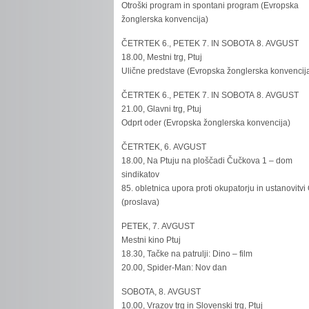
Otroški program in spontani program (Evropska
žonglerska konvencija)
ČETRTEK 6., PETEK 7. IN SOBOTA 8. AVGUST
18.00, Mestni trg, Ptuj
Ulične predstave (Evropska žonglerska konvencij
ČETRTEK 6., PETEK 7. IN SOBOTA 8. AVGUST
21.00, Glavni trg, Ptuj
Odprt oder (Evropska žonglerska konvencija)
ČETRTEK, 6. AVGUST
18.00, Na Ptuju na ploščadi Čučkova 1 – dom
sindikatov
85. obletnica upora proti okupatorju in ustanovitvi
(proslava)
PETEK, 7. AVGUST
Mestni kino Ptuj
18.30, Tačke na patrulji: Dino – film
20.00, Spider-Man: Nov dan
SOBOTA, 8. AVGUST
10.00, Vrazov trg in Slovenski trg, Ptuj