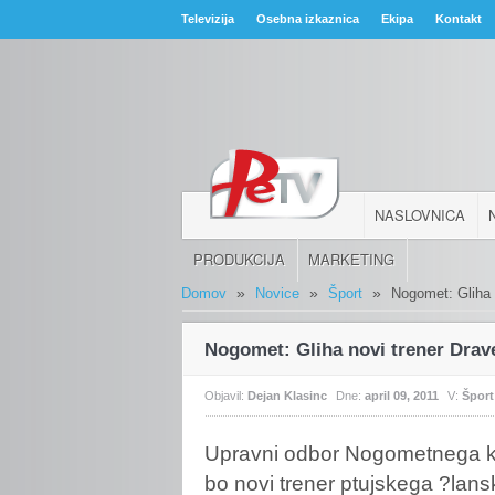
Televizija
Osebna izkaznica
Ekipa
Kontakt
NASLOVNICA
PRODUKCIJA
MARKETING
»
»
»
Domov
Novice
Šport
Nogomet: Gliha 
Nogomet: Gliha novi trener Drav
Objavil:
Dejan Klasinc
Dne:
april 09, 2011
V:
Šport
Upravni
odbor Nogometnega klu
bo novi trener ptujskega ?lan