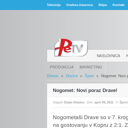
Televizija
Osebna izkaznica
Ekipa
Kontakt
NASLOVNICA
PRODUKCIJA
MARKETING
»
»
»
Domov
Novice
Šport
Nogomet: Novi 
Nogomet: Novi poraz Drave!
Objavil:
Dejan Klasinc
Dne:
april 09, 2011
V:
Šport
Nogometaši
Drave so v 7. krog
na gostovanju v Kopru z 2:1. 