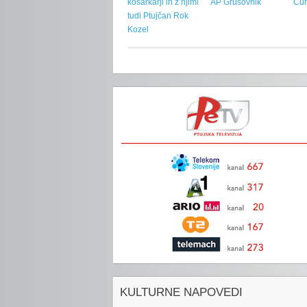
košarkarji in z njimi
AP Grušovnik
Čur
tudi Ptujčan Rok
Kozel
KULTURNE NAPOVEDI