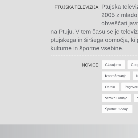
Ptujska televi
PTUJSKA TELEVIZIJA
2005 z mlado
obveščati jav
na Ptuju. V tem času se je televiz
ptujskega in širšega območja, ki
kulturne in športne vsebine.
NOVICE
Glasujemo
Gos
Izobraževanje
K
Ostalo
Pogovor
Verske Oddaje
Športne Oddaje