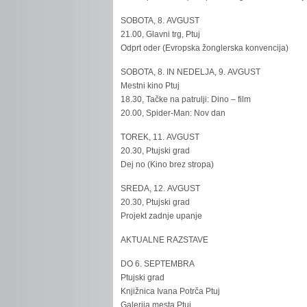
SOBOTA, 8. AVGUST
21.00, Glavni trg, Ptuj
Odprt oder (Evropska žonglerska konvencija)
SOBOTA, 8. IN NEDELJA, 9. AVGUST
Mestni kino Ptuj
18.30, Tačke na patrulji: Dino – film
20.00, Spider-Man: Nov dan
TOREK, 11. AVGUST
20.30, Ptujski grad
Dej no (Kino brez stropa)
SREDA, 12. AVGUST
20.30, Ptujski grad
Projekt zadnje upanje
AKTUALNE RAZSTAVE
DO 6. SEPTEMBRA
Ptujski grad
Knjižnica Ivana Potrča Ptuj
Galerija mesta Ptuj