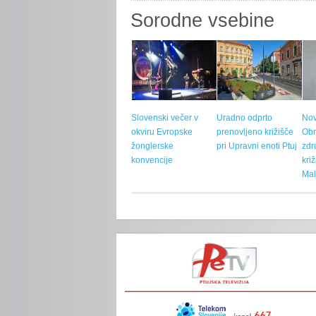
Sorodne vsebine
Slovenski večer v
Uradno odprto
Nov
okviru Evropske
prenovljeno križišče
Ob
žonglerske
pri Upravni enoti Ptuj
zdr
konvencije
kri
Mal