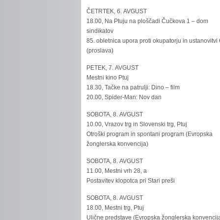
ČETRTEK, 6. AVGUST
18.00, Na Ptuju na ploščadi Čučkova 1 – dom
sindikatov
85. obletnica upora proti okupatorju in ustanovitvi
(proslava)
PETEK, 7. AVGUST
Mestni kino Ptuj
18.30, Tačke na patrulji: Dino – film
20.00, Spider-Man: Nov dan
SOBOTA, 8. AVGUST
10.00, Vrazov trg in Slovenski trg, Ptuj
Otroški program in spontani program (Evropska
žonglerska konvencija)
SOBOTA, 8. AVGUST
11.00, Mestni vrh 28, a
Postavitev klopotca pri Stari preši
SOBOTA, 8. AVGUST
18.00, Mestni trg, Ptuj
Ulične predstave (Evropska žonglerska konvencij