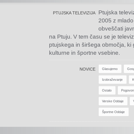
Ptujska televi
PTUJSKA TELEVIZIJA
2005 z mlado
obveščati jav
na Ptuju. V tem času se je televiz
ptujskega in širšega območja, ki
kulturne in športne vsebine.
NOVICE
Glasujemo
Gos
Izobraževanje
K
Ostalo
Pogovor
Verske Oddaje
Športne Oddaje