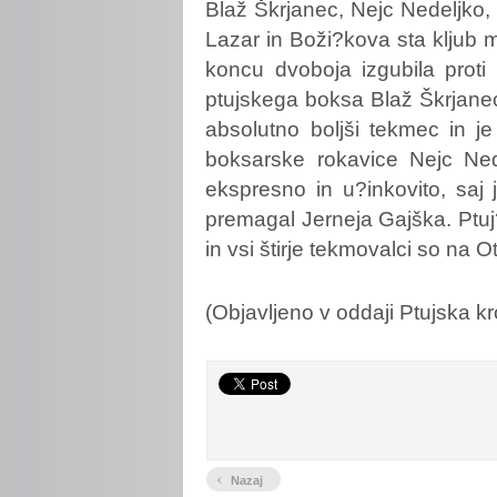
Blaž Škrjanec, Nejc Nedeljko,
Lazar in Boži?kova sta kljub m
koncu dvoboja izgubila proti
ptujskega boksa Blaž Škrjanec
absolutno boljši tekmec in j
boksarske rokavice Nejc Nede
ekspresno in u?inkovito, saj 
premagal Jerneja Gajška. Ptuj
in vsi štirje tekmovalci so na 
(Objavljeno v oddaji Ptujska 
‹
Nazaj