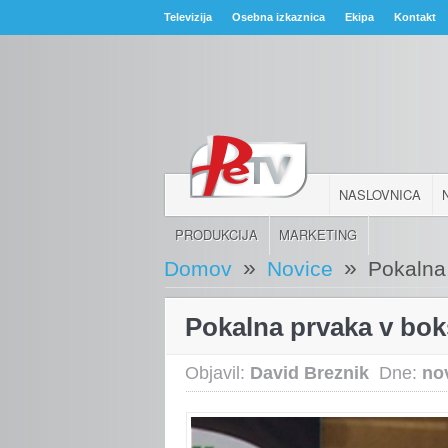
Televizija
Osebna izkaznica
Ekipa
Kontakt
NASLOVNICA
PRODUKCIJA
MARKETING
»
»
Domov
Novice
Pokalna
Pokalna prvaka v bok
Objavil:
David Breznik
Dne:
no