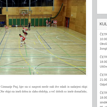
KU
ČETR
10.00
Otroš
žongl
ČETR
18.00
Uličn
ČETR
21.00
Odprt
 Gimnazije Ptuj, kjer sta si nasproti mreže stali dve mladi in nadarjeni ekipi
be ekipi sta imeli dobra in slaba obdobja, a več
dobrih
so imele domačinke,
ČETR
18.00
sindi