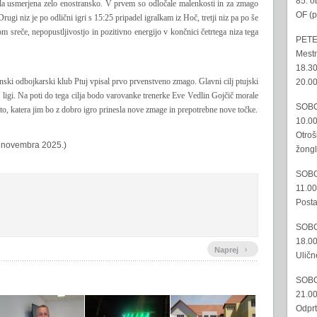
85. o
bila usmerjena zelo enostransko. V prvem so odločale malenkosti in za zmago
OF (p
rugi niz je po odlični igri s 15:25 pripadel igralkam iz Hoč, tretji niz pa po še
om sreče, nepopustljivostjo in pozitivno energijo v končnici četrtega niza tega
PETE
Mestn
18.30
nski odbojkarski klub Ptuj vpisal prvo prvenstveno zmago. Glavni cilj ptujski
20.00
ligi. Na poti do tega cilja bodo varovanke trenerke Eve Vedlin Gojčič morale
SOBO
to, katera jim bo z dobro igro prinesla nove zmage in prepotrebne nove točke.
10.00
Otroš
. novembra 2025.)
žongl
SOBO
11.00
Posta
SOBO
18.00
›
Naprej
Uličn
SOBO
21.00
Odprt