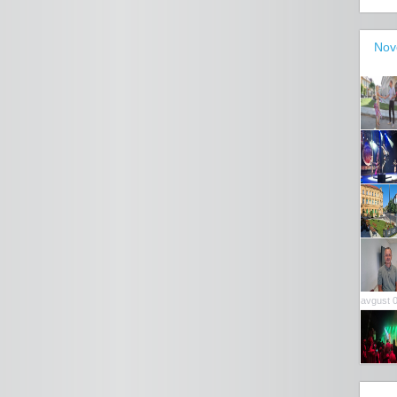
Nov
avgust 