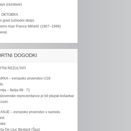
tays (razstave)
. OKTOBRA
ki grad (vzhodni stolp)
rni risar France Mihelič (1907–1998)
tava)
ORTNI DOGODKI
TNI REZULTATI
RKA – evropsko prvenstvo U18:
le:
ija – Italija 88 : 71
slovenske reprezentance je bil ptujski košarkar
ozel.
ANJE – evropsko prvenstvo v razredu
ist:
ske:
ria De Lluc Bestard (Špa)