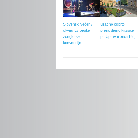
Slovenski večer v
Uradno odprto
okviru Evropske
prenovljeno križišče
žonglerske
pri Upravni enoti Ptuj
konvencije