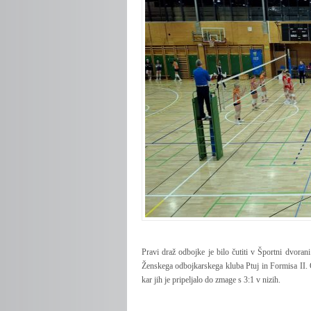
Pravi draž odbojke je bilo čutiti v Športni dvorani
Ženskega odbojkarskega kluba Ptuj in Formisa II. O
kar jih je pripeljalo do zmage s 3:1 v nizih.