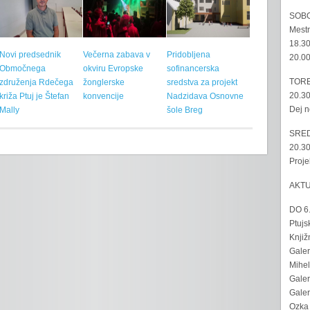
SOBO
Mestn
18.30
Novi predsednik
Večerna zabava v
Pridobljena
20.00
Območnega
okviru Evropske
sofinancerska
TORE
združenja Rdečega
žonglerske
sredstva za projekt
20.30
križa Ptuj je Štefan
konvencije
Nadzidava Osnovne
Dej n
Mally
šole Breg
SRED
20.30
Proje
AKT
DO 6
Ptujs
Knjiž
Galer
Mihel
Galer
Galer
Ozka 