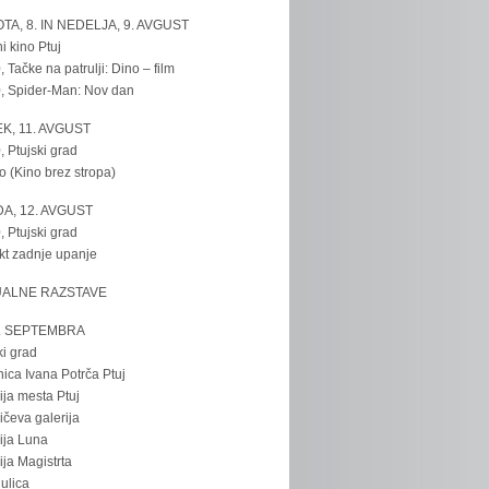
TA, 8. IN NEDELJA, 9. AVGUST
i kino Ptuj
, Tačke na patrulji: Dino – film
, Spider-Man: Nov dan
K, 11. AVGUST
, Ptujski grad
o (Kino brez stropa)
A, 12. AVGUST
, Ptujski grad
kt zadnje upanje
UALNE RAZSTAVE
. SEPTEMBRA
ki grad
nica Ivana Potrča Ptuj
ija mesta Ptuj
ičeva galerija
ija Luna
ija Magistrta
ulica