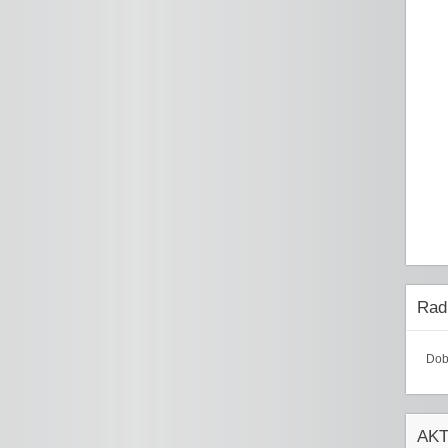
Radi
Dob
AK