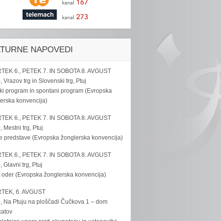
LTURNE NAPOVEDI
TEK 6., PETEK 7. IN SOBOTA 8. AVGUST
, Vrazov trg in Slovenski trg, Ptuj
ki program in spontani program (Evropska
erska konvencija)
TEK 6., PETEK 7. IN SOBOTA 8. AVGUST
, Mestni trg, Ptuj
e predstave (Evropska žonglerska konvencija)
TEK 6., PETEK 7. IN SOBOTA 8. AVGUST
, Glavni trg, Ptuj
 oder (Evropska žonglerska konvencija)
TEK, 6. AVGUST
, Na Ptuju na ploščadi Čučkova 1 – dom
katov