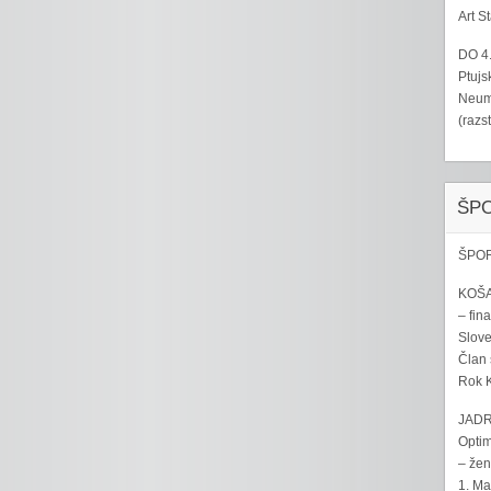
Art S
DO 4
Ptujs
Neumo
(razs
ŠP
ŠPOR
KOŠA
– fina
Sloven
Član 
Rok K
JADR
Optim
– žen
1. Ma