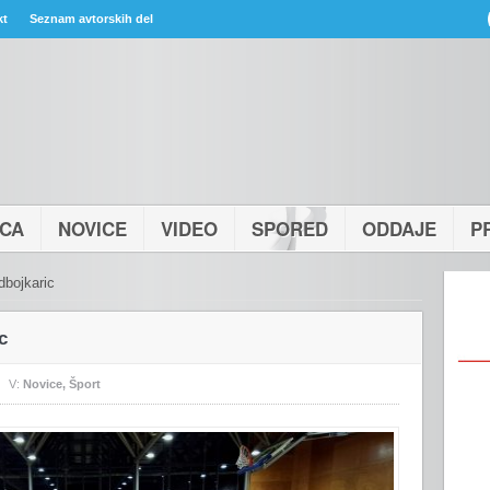
kt
Seznam avtorskih del
ICA
NOVICE
VIDEO
SPORED
ODDAJE
P
dbojkaric
c
V:
Novice
,
Šport