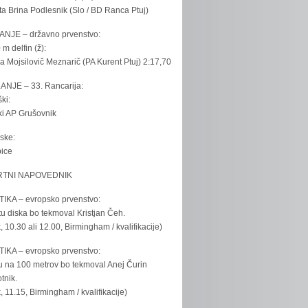
ta Brina Podlesnik (Slo / BD Ranca Ptuj)
ANJE – državno prvenstvo:
 m delfin (ž):
la Mojsilovič Meznarič (PA Kurent Ptuj) 2:17,70
ANJE – 33. Rancarija:
ki:
iki AP Grušovnik
ske:
bice
TNI NAPOVEDNIK
IKA – evropsko prvenstvo:
u diska bo tekmoval Kristjan Čeh.
k, 10.30 ali 12.00, Birmingham / kvalifikacije)
IKA – evropsko prvenstvo:
u na 100 metrov bo tekmoval Anej Čurin
tnik.
k, 11.15, Birmingham / kvalifikacije)