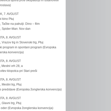
bletnica upora proti okupatorju in ustanovitvi
roslava)
K, 7. AVGUST
i kino Ptuj
, Tačke na patrulji: Dino – film
, Spider-Man: Nov dan
TA, 8. AVGUST
, Vrazov trg in Slovenski trg, Ptuj
ki program in spontani program (Evropska
erska konvencija)
TA, 8. AVGUST
, Mestni vrh 28, a
vitev klopotca pri Stari preši
TA, 8. AVGUST
, Mestni trg, Ptuj
e predstave (Evropska žonglerska konvencija)
TA, 8. AVGUST
, Glavni trg, Ptuj
 oder (Evropska žonglerska konvencija)