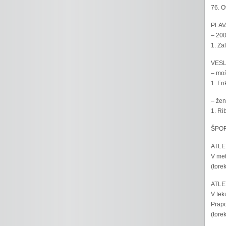
76. O
PLAV
– 200
1. Za
VESL
– moš
1. Fr
– žen
1. Ri
ŠPOR
ATLET
V met
(tore
ATLET
V tek
Prapo
(tore