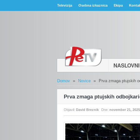
Televizija
Osebna izkaznica
Ekipa
Konta
NASLOVN
»
»
Domov
Novice
Prva zmaga ptujskih o
Prva zmaga ptujskih odbojkari
Objavil:
David Breznik
Dne:
november 21, 2025