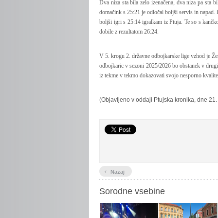
Dva niza sta bila zelo izenačena, dva niza pa sta 
domačink s 25:21 je odločal boljši servis in napad. D
boljši igri s 25:14 igralkam iz Ptuja. Te so s kančk
dobile z rezultatom 26:24.
V 5. krogu 2. državne odbojkarske lige vzhod je Že
odbojkaric v sezoni 2025/2026 bo obstanek v drugi 
iz tekme v tekmo dokazovati svojo nesporno kvalite
(Objavljeno v oddaji Ptujska kronika, dne 21
‹
Nazaj
Sorodne vsebine