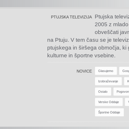
Ptujska televi
PTUJSKA TELEVIZIJA
2005 z mlado
obveščati jav
na Ptuju. V tem času se je televiz
ptujskega in širšega območja, ki
kulturne in športne vsebine.
NOVICE
Glasujemo
Gos
Izobraževanje
K
Ostalo
Pogovor
Verske Oddaje
Športne Oddaje