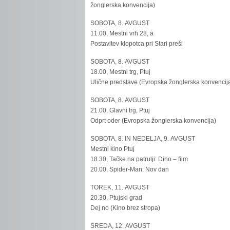
žonglerska konvencija)
SOBOTA, 8. AVGUST
11.00, Mestni vrh 28, a
Postavitev klopotca pri Stari preši
SOBOTA, 8. AVGUST
18.00, Mestni trg, Ptuj
Ulične predstave (Evropska žonglerska konvencij
SOBOTA, 8. AVGUST
21.00, Glavni trg, Ptuj
Odprt oder (Evropska žonglerska konvencija)
SOBOTA, 8. IN NEDELJA, 9. AVGUST
Mestni kino Ptuj
18.30, Tačke na patrulji: Dino – film
20.00, Spider-Man: Nov dan
TOREK, 11. AVGUST
20.30, Ptujski grad
Dej no (Kino brez stropa)
SREDA, 12. AVGUST