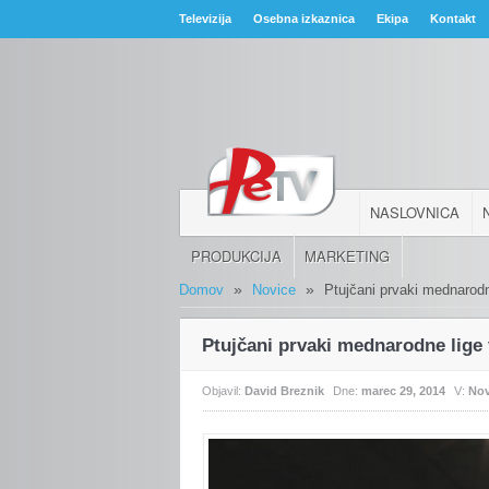
Televizija
Osebna izkaznica
Ekipa
Kontakt
NASLOVNICA
PRODUKCIJA
MARKETING
»
»
Domov
Novice
Ptujčani prvaki mednarod
Ptujčani prvaki mednarodne lige
Objavil:
David Breznik
Dne:
marec 29, 2014
V:
Nov