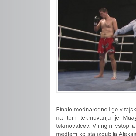
Finale
mednarodne lige v tajs
na tem tekmovanju je Muay 
tekmovalcev. V ring ni vstopi
medtem ko sta izgubila Aleks