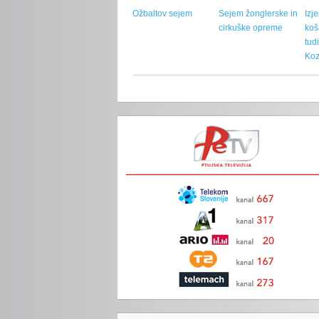
Ožbaltov sejem
Sejem žonglerske in
Izj
cirkuške opreme
koš
tud
Koz