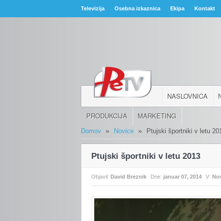
Televizija
Osebna izkaznica
Ekipa
Kontakt
NASLOVNICA
PRODUKCIJA
MARKETING
»
»
Domov
Novice
Ptujski športniki v letu 20
Ptujski športniki v letu 2013
Objavil:
David Breznik
Dne:
januar 07, 2014
V:
No