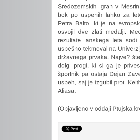
Sredozemskih igrah v Mesrinu
bok po uspehih lahko za let
Petra Balto, ki je na evrops
osvojil dve zlati medalji. M
rezultate lanskega leta sodi 
uspešno tekmoval na Univerzijad
državnega prvaka. Najve? šte
dolgi progi, ki si ga je prive
športnik pa ostaja Dejan Zave
uspeh, saj je izgubil proti K
Aliasa.
(Objavljeno v oddaji Ptujska kr