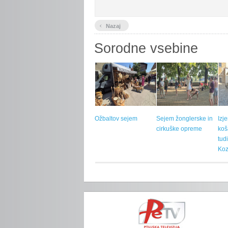
‹
Nazaj
Sorodne vsebine
Ožbaltov sejem
Sejem žonglerske in
Izj
cirkuške opreme
koš
tud
Koz