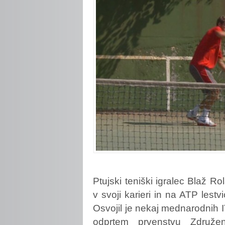
Ptujski
teniški igralec Blaž R
v svoji karieri in na ATP lestv
Osvojil je nekaj mednarodnih I
odprtem prvenstvu Združe