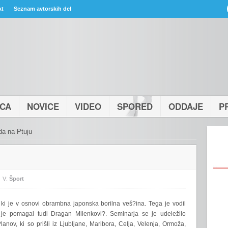
kt
Seznam avtorskih del
ICA
NOVICE
VIDEO
SPORED
ODDAJE
P
da na Ptuju
V:
Šport
a, ki je v osnovi obrambna japonska borilna veš?ina. Tega je vodil
u je pomagal tudi Dragan Milenkovi?. Seminarja se je udeležilo
anov, ki so prišli iz Ljubljane, Maribora, Celja, Velenja, Ormoža,