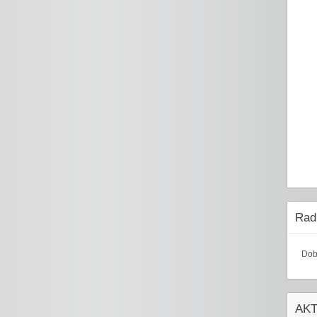
Radi
Dob
AK