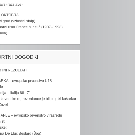
tays (razstave)
. OKTOBRA
ki grad (vzhodni stolp)
rni risar France Mihelič (1907–1998)
tava)
ORTNI DOGODKI
TNI REZULTATI
RKA – evropsko prvenstvo U18:
le:
ija – Italija 88 : 71
slovenske reprezentance je bil ptujski košarkar
ozel.
ANJE – evropsko prvenstvo v razredu
ist:
ske:
ria De Lluc Bestard (Špa)