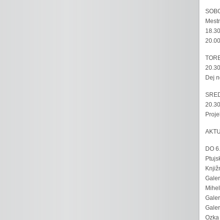
SOBO
Mestn
18.30
20.00
TORE
20.30
Dej n
SRED
20.30
Proje
AKT
DO 6
Ptujs
Knjiž
Galer
Mihel
Galer
Galer
Ozka 