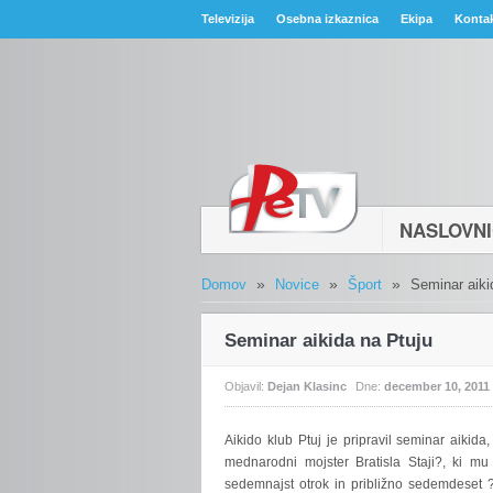
Televizija
Osebna izkaznica
Ekipa
Konta
NASLOVN
»
»
»
Domov
Novice
Šport
Seminar aiki
Seminar aikida na Ptuju
Objavil:
Dejan Klasinc
Dne:
december 10, 2011
Aikido
klub Ptuj je pripravil seminar aikid
mednarodni mojster Bratisla Staji?, ki m
sedemnajst otrok in približno sedemdeset ?l