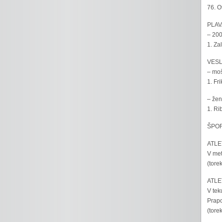
76. O
PLAV
– 200
1. Za
VESL
– moš
1. Fr
– žen
1. Ri
ŠPOR
ATLET
V met
(tore
ATLET
V tek
Prapo
(tore