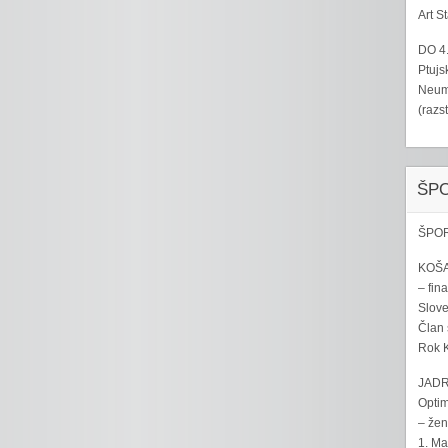
Art S
DO 4
Ptujs
Neumo
(razs
ŠP
ŠPOR
KOŠA
– fina
Sloven
Član 
Rok K
JADR
Optim
– žen
1. Ma