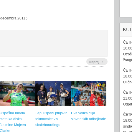
. decembra 2011.)
KU
ČETR
10.00
Otroš
žongl
›
Naprej
ČETR
18.00
Uličn
ČETR
21.00
Odprt
Uspešna mlada
Lepi uspehi ptujskih
Dva velika cilja
ČETR
metalka diska
tekmovalcev v
slovenskih odbojkaric
18.00
Jasmine Majcen
skateboardingu
sindi
Clarke