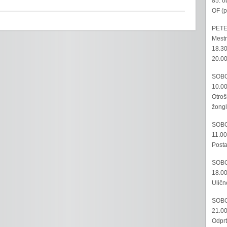
85. o
OF (p
PETE
Mestn
18.30
20.00
SOBO
10.00
Otroš
žongl
SOBO
11.00
Posta
SOBO
18.00
Uličn
SOBO
21.00
Odprt