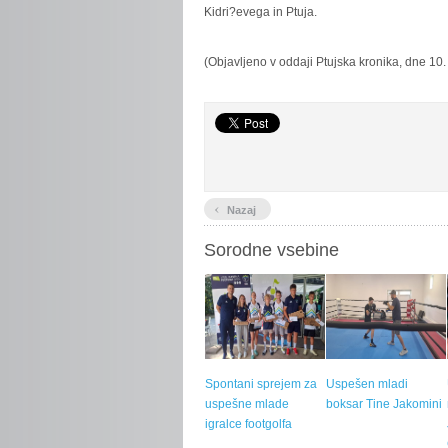
Kidri?evega in Ptuja.
(Objavljeno v oddaji Ptujska kronika, dne 10
‹
Nazaj
Sorodne vsebine
Spontani sprejem za
Uspešen mladi
uspešne mlade
boksar Tine Jakomini
igralce footgolfa