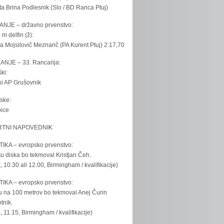
ta Brina Podlesnik (Slo / BD Ranca Ptuj)
ANJE – državno prvenstvo:
 m delfin (ž):
la Mojsilovič Meznarič (PA Kurent Ptuj) 2:17,70
ANJE – 33. Rancarija:
ki:
iki AP Grušovnik
ske:
bice
TNI NAPOVEDNIK
IKA – evropsko prvenstvo:
u diska bo tekmoval Kristjan Čeh.
k, 10.30 ali 12.00, Birmingham / kvalifikacije)
IKA – evropsko prvenstvo:
u na 100 metrov bo tekmoval Anej Čurin
tnik.
k, 11.15, Birmingham / kvalifikacije)