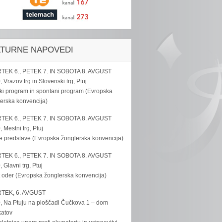
LTURNE NAPOVEDI
TEK 6., PETEK 7. IN SOBOTA 8. AVGUST
, Vrazov trg in Slovenski trg, Ptuj
ki program in spontani program (Evropska
erska konvencija)
TEK 6., PETEK 7. IN SOBOTA 8. AVGUST
, Mestni trg, Ptuj
e predstave (Evropska žonglerska konvencija)
TEK 6., PETEK 7. IN SOBOTA 8. AVGUST
, Glavni trg, Ptuj
 oder (Evropska žonglerska konvencija)
TEK, 6. AVGUST
, Na Ptuju na ploščadi Čučkova 1 – dom
katov