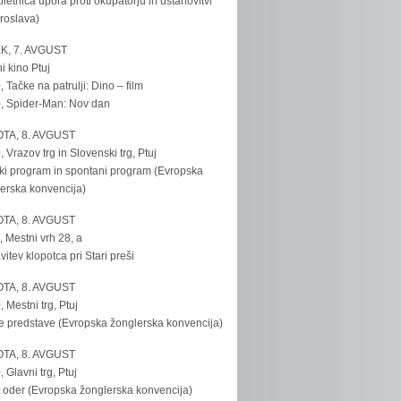
bletnica upora proti okupatorju in ustanovitvi
roslava)
K, 7. AVGUST
i kino Ptuj
, Tačke na patrulji: Dino – film
, Spider-Man: Nov dan
TA, 8. AVGUST
, Vrazov trg in Slovenski trg, Ptuj
ki program in spontani program (Evropska
erska konvencija)
TA, 8. AVGUST
, Mestni vrh 28, a
vitev klopotca pri Stari preši
TA, 8. AVGUST
, Mestni trg, Ptuj
e predstave (Evropska žonglerska konvencija)
TA, 8. AVGUST
, Glavni trg, Ptuj
 oder (Evropska žonglerska konvencija)