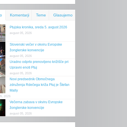
o
Komentarji
Teme
Glasujemo
Ptujska kronika, sreda 5. avgust 2026
avgust 05, 2026
Slovenski večer v okviru Evropske
žonglerske konvencije
avgust 05, 2026
Uradno odprto prenovljeno križišče pri
Upravni enoti Ptuj
avgust 05, 2026
Novi predsednik Območnega
združenja Rdečega križa Ptuj je Štefan
Mally
05, 2026
Večerna zabava v okviru Evropske
žonglerske konvencije
avgust 05, 2026