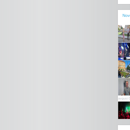
Nov
avgust 