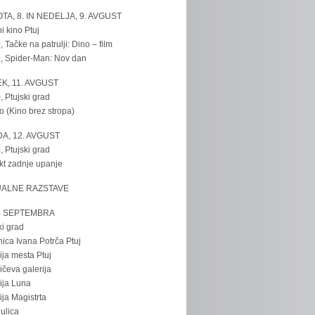
TA, 8. IN NEDELJA, 9. AVGUST
i kino Ptuj
, Tačke na patrulji: Dino – film
, Spider-Man: Nov dan
K, 11. AVGUST
, Ptujski grad
o (Kino brez stropa)
A, 12. AVGUST
, Ptujski grad
kt zadnje upanje
UALNE RAZSTAVE
. SEPTEMBRA
ki grad
nica Ivana Potrča Ptuj
ija mesta Ptuj
ičeva galerija
ija Luna
ija Magistrta
ulica