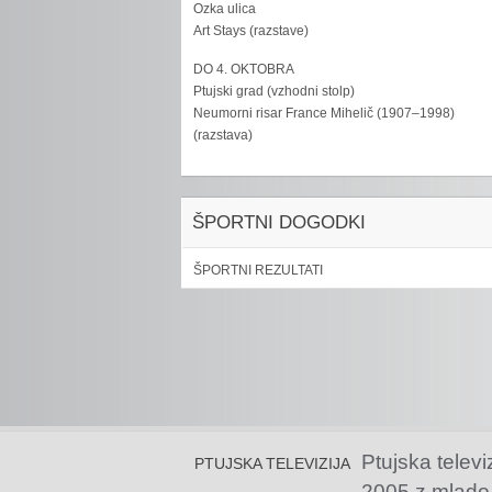
Ozka ulica
Art Stays (razstave)
DO 4. OKTOBRA
Ptujski grad (vzhodni stolp)
Neumorni risar France Mihelič (1907–1998)
(razstava)
ŠPORTNI DOGODKI
ŠPORTNI REZULTATI
Ptujska televi
PTUJSKA TELEVIZIJA
2005 z mlado