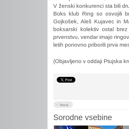
V ženski konkurenci sta bili d
Boks klub Ring so osvojili b
Gojkošek, Aleš Kujavec in Ma
boksarski kolektiv ostal br
prvenstvu, vendar imajo ringovc
letih ponovno priborili prva mes
(Objavljeno v oddaji Ptujska k
‹
Nazaj
Sorodne vsebine