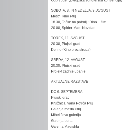
Odprt oder (Evropska žonglerska konvencija)
SOBOTA, 8. IN NEDELJA, 9. AVGUST
Mestni kino Ptuj
18.30, Tačke na patrulji: Dino – film
20.00, Spider-Man: Nov dan
TOREK, 11. AVGUST
20.30, Ptujski grad
Dej no (Kino brez stropa)
SREDA, 12. AVGUST
20.30, Ptujski grad
Projekt zadnje upanje
AKTUALNE RAZSTAVE
DO 6. SEPTEMBRA
Ptujski grad
Knjižnica Ivana Potrča Ptuj
Galerija mesta Ptuj
Miheličeva galerija
Galerija Luna
Galerija Magistrta