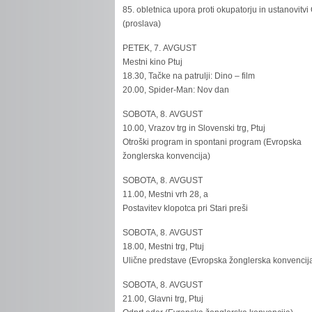
85. obletnica upora proti okupatorju in ustanovitvi
(proslava)
PETEK, 7. AVGUST
Mestni kino Ptuj
18.30, Tačke na patrulji: Dino – film
20.00, Spider-Man: Nov dan
SOBOTA, 8. AVGUST
10.00, Vrazov trg in Slovenski trg, Ptuj
Otroški program in spontani program (Evropska
žonglerska konvencija)
SOBOTA, 8. AVGUST
11.00, Mestni vrh 28, a
Postavitev klopotca pri Stari preši
SOBOTA, 8. AVGUST
18.00, Mestni trg, Ptuj
Ulične predstave (Evropska žonglerska konvencij
SOBOTA, 8. AVGUST
21.00, Glavni trg, Ptuj