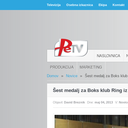
Televizija
Osebna izkaznica
Ekipa
Kontakt
NASLOVNICA
PRODUKCIJA
MARKETING
»
»
Domov
Novice
Šest medalj za Boks klub 
Šest medalj za Boks klub Ring iz
Objavil:
David Breznik
Dne:
maj 04, 2013
V:
Novic