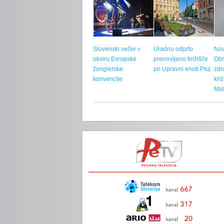
Slovenski večer v
Uradno odprto
Nov
okviru Evropske
prenovljeno križišče
Ob
žonglerske
pri Upravni enoti Ptuj
zdr
konvencije
kri
Mal