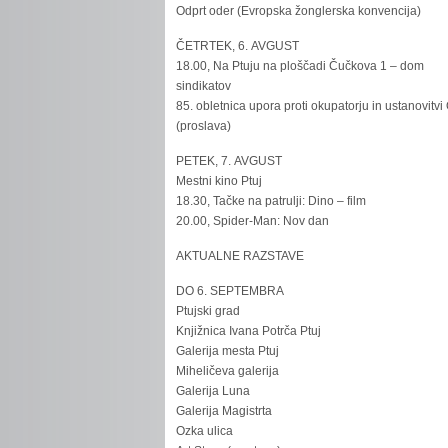
Odprt oder (Evropska žonglerska konvencija)
ČETRTEK, 6. AVGUST
18.00, Na Ptuju na ploščadi Čučkova 1 – dom
sindikatov
85. obletnica upora proti okupatorju in ustanovitvi
(proslava)
PETEK, 7. AVGUST
Mestni kino Ptuj
18.30, Tačke na patrulji: Dino – film
20.00, Spider-Man: Nov dan
AKTUALNE RAZSTAVE
DO 6. SEPTEMBRA
Ptujski grad
Knjižnica Ivana Potrča Ptuj
Galerija mesta Ptuj
Miheličeva galerija
Galerija Luna
Galerija Magistrta
Ozka ulica