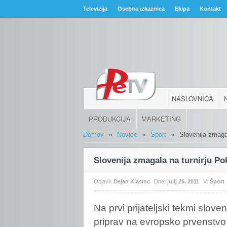
Televizija
Osebna izkaznica
Ekipa
Kontakt
NASLOVNICA
PRODUKCIJA
MARKETING
»
»
»
Domov
Novice
Šport
Slovenija zmaga
Slovenija zmagala na turnirju Po
Objavil:
Dejan Klasinc
Dne:
julij 26, 2011
V:
Šport
Na
prvi prijateljski tekmi slo
priprav na evropsko prvenstvo v