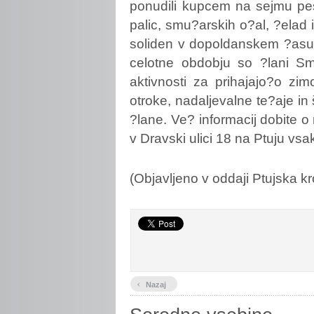
ponudili kupcem na sejmu pes
palic, smu?arskih o?al, ?elad 
soliden v dopoldanskem ?asu,
celotne obdobju so ?lani Sm
aktivnosti za prihajajo?o zi
otroke, nadaljevalne te?aje in
?lane. Ve? informacij dobite o 
v Dravski ulici 18 na Ptuju vsak
(Objavljeno v oddaji Ptujska k
‹
Nazaj