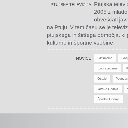
Ptujska televi
PTUJSKA TELEVIZIJA
2005 z mlado
obveščati jav
na Ptuju. V tem času se je televiz
ptujskega in širšega območja, ki
kulturne in športne vsebine.
NOVICE
Glasujemo
Gos
Izobraževanje
K
Ostalo
Pogovor
Verske Oddaje
Športne Oddaje