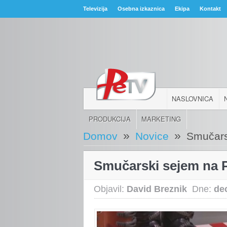
Televizija
Osebna izkaznica
Ekipa
Kontakt
NASLOVNICA
PRODUKCIJA
MARKETING
»
»
Domov
Novice
Smučars
Smučarski sejem na P
Objavil:
David Breznik
Dne:
de