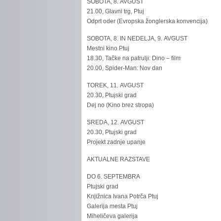
SOBOTA, 8. AVGUST
21.00, Glavni trg, Ptuj
Odprt oder (Evropska žonglerska konvencija)
SOBOTA, 8. IN NEDELJA, 9. AVGUST
Mestni kino Ptuj
18.30, Tačke na patrulji: Dino – film
20.00, Spider-Man: Nov dan
TOREK, 11. AVGUST
20.30, Ptujski grad
Dej no (Kino brez stropa)
SREDA, 12. AVGUST
20.30, Ptujski grad
Projekt zadnje upanje
AKTUALNE RAZSTAVE
DO 6. SEPTEMBRA
Ptujski grad
Knjižnica Ivana Potrča Ptuj
Galerija mesta Ptuj
Miheličeva galerija