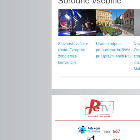
Sorodne vsebine
Slovenski večer v
Uradno odprto
Nov
okviru Evropske
prenovljeno križišče
Ob
žonglerske
pri Upravni enoti Ptuj
zdr
konvencije
kri
Mal