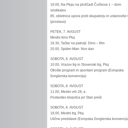
18.00, Na Ptuju na ploščadi Čučkova 1 – dom
sindikatov
85. obletnica upora proti okupatorju in ustanovitvi
(proslava)
PETEK, 7. AVGUST
Mestni kino Ptuj
18.30, Tačke na patrulji: Dino – film
20.00, Spider-Man: Nov dan
SOBOTA, 8. AVGUST
10.00, Vrazov trg in Slovenski trg, Ptuj
Otroški program in spontani program (Evropska
žonglerska konvencija)
SOBOTA, 8. AVGUST
11.00, Mestni vrh 28, a
Postavitev klopotca pri Stari preši
SOBOTA, 8. AVGUST
18.00, Mestni trg, Ptuj
Ulične predstave (Evropska žonglerska konvencij