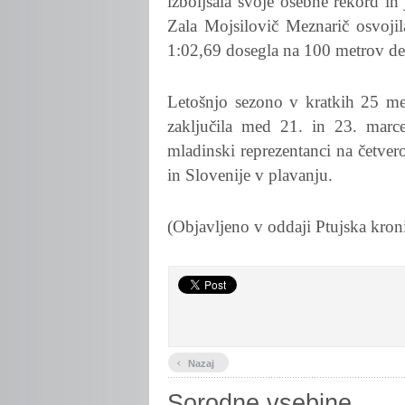
izboljšala svoje osebne rekord in
Zala Mojsilovič Meznarič osvojila
1:02,69 dosegla na 100 metrov del
Letošnjo sezono v kratkih 25 me
zaključila med 21. in 23. mar
mladinski reprezentanci na četve
in Slovenije v plavanju.
(Objavljeno v oddaji Ptujska kron
‹
Nazaj
Sorodne vsebine