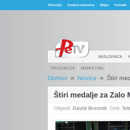
Televizija
Osebna izkaznica
Ekipa
Kontakt
NASLOVNICA
PRODUKCIJA
MARKETING
»
»
Domov
Novice
Štiri me
Štiri medalje za Zalo
Objavil:
David Breznik
Dne:
fe