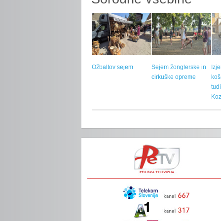
Ožbaltov sejem
Sejem žonglerske in
Izj
cirkuške opreme
koš
tud
Koz