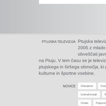
Ptujska televi
PTUJSKA TELEVIZIJA
2005 z mlado
obveščati jav
na Ptuju. V tem času se je televiz
ptujskega in širšega območja, ki
kulturne in športne vsebine.
NOVICE
Glasujemo
Gos
Izobraževanje
K
Ostalo
Pogovor