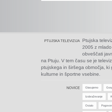
Ptujska televi
PTUJSKA TELEVIZIJA
2005 z mlado
obveščati jav
na Ptuju. V tem času se je televiz
ptujskega in širšega območja, ki
kulturne in športne vsebine.
NOVICE
Glasujemo
Gos
Izobraževanje
K
Ostalo
Pogovor