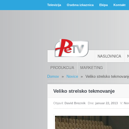
Televizija
Osebna izkaznica
Ekipa
Kontakt
NASLOVNICA
PRODUKCIJA
MARKETING
»
»
Domov
Novice
Veliko strelsko tekmovanj
Veliko strelsko tekmovanje
Objavil:
David Breznik
Dne:
januar 22, 2013
V:
No