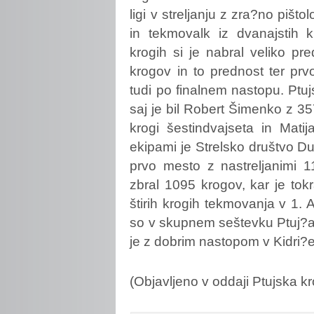
ligi v streljanju z zra?no pišt
in tekmovalk iz dvanajstih k
krogih si je nabral veliko pre
krogov in to prednost ter pr
tudi po finalnem nastopu. Ptujs
saj je bil Robert Šimenko z 35
krogi šestindvajseta in Matij
ekipami je Strelsko društvo Du
prvo mesto z nastreljanimi 1
zbral 1095 krogov, kar je tok
štirih krogih tekmovanja v 1. A
so v skupnem seštevku Ptuj?an
je z dobrim nastopom v Kidri?
(Objavljeno v oddaji Ptujska kr