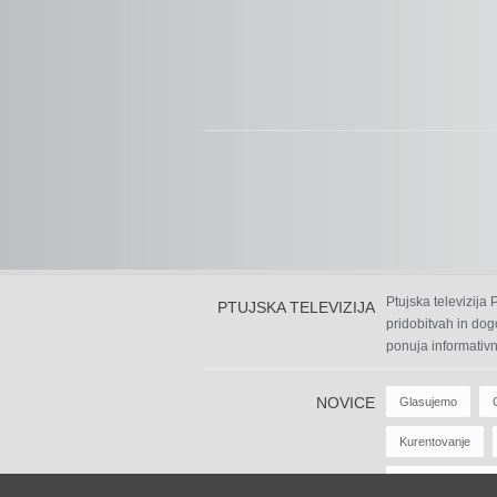
Ptujska televizija
PTUJSKA TELEVIZIJA
pridobitvah in dog
ponuja informativn
NOVICE
Glasujemo
Kurentovanje
Zabavne Oddaje