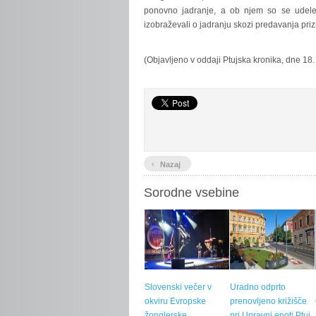
ponovno jadranje, a ob njem so se udeleže
izobraževali o jadranju skozi predavanja pri
(Objavljeno v oddaji Ptujska kronika, dne 18. 
‹
Nazaj
Sorodne vsebine
Slovenski večer v
Uradno odprto
okviru Evropske
prenovljeno križišče
žonglerske
pri Upravni enoti Ptuj