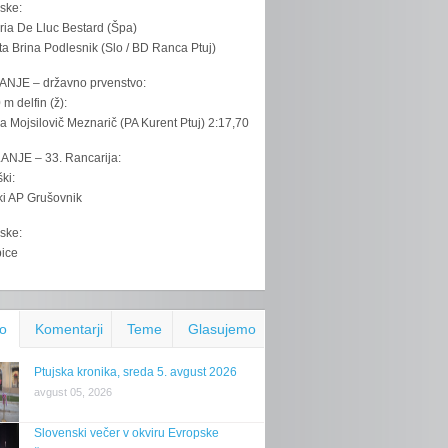
ske:
ria De Lluc Bestard (Špa)
ta Brina Podlesnik (Slo / BD Ranca Ptuj)
ANJE – državno prvenstvo:
 m delfin (ž):
la Mojsilovič Meznarič (PA Kurent Ptuj) 2:17,70
ANJE – 33. Rancarija:
ki:
iki AP Grušovnik
ske:
bice
o
Komentarji
Teme
Glasujemo
Ptujska kronika, sreda 5. avgust 2026
avgust 05, 2026
Slovenski večer v okviru Evropske