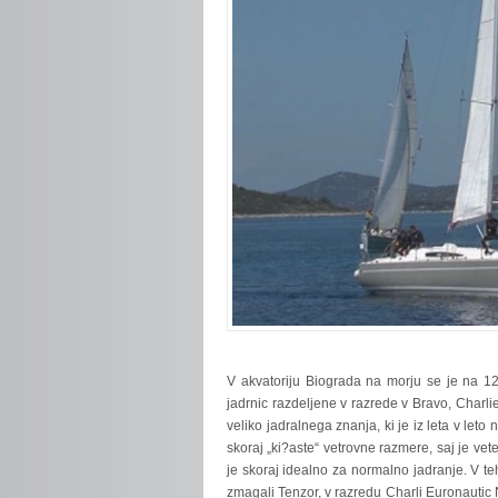
V
akvatoriju Biograda na morju se je na 12
jadrnic razdeljene v razrede v Bravo, Charlie 
veliko jadralnega znanja, ki je iz leta v leto
skoraj „ki?aste“ vetrovne razmere, saj je vete
je skoraj idealno za normalno jadranje. V t
zmagali Tenzor, v razredu Charli Euronautic Ni