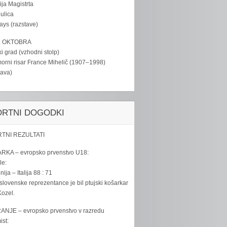
ija Magistrta
ulica
tays (razstave)
. OKTOBRA
ki grad (vzhodni stolp)
rni risar France Mihelič (1907–1998)
tava)
ORTNI DOGODKI
TNI REZULTATI
RKA – evropsko prvenstvo U18:
le:
ija – Italija 88 : 71
slovenske reprezentance je bil ptujski košarkar
ozel.
ANJE – evropsko prvenstvo v razredu
ist: