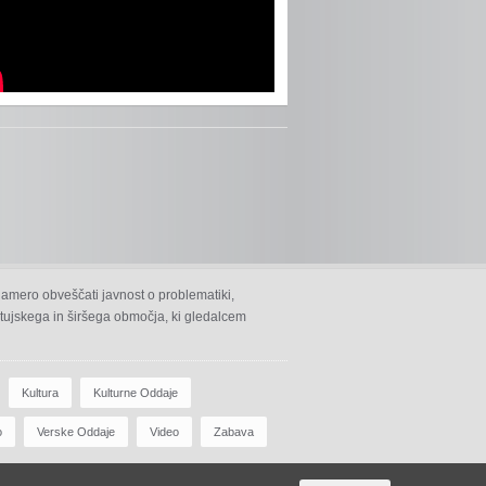
namero obveščati javnost o problematiki,
 ptujskega in širšega območja, ki gledalcem
Kultura
Kulturne Oddaje
o
Verske Oddaje
Video
Zabava