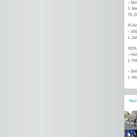
– žen
1. Ma
76. O
PLAV
– 200
1. Za
VESL
– moš
1. Fr
– žen
1. Ri
Nov