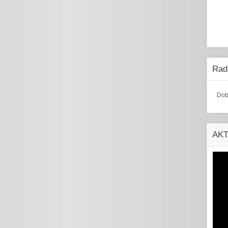
Radi
Dob
AK