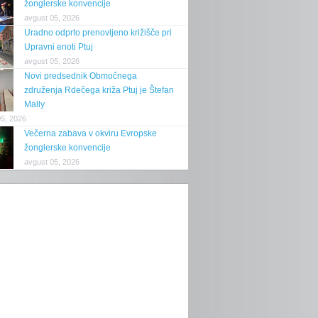
žonglerske konvencije
avgust 05, 2026
Uradno odprto prenovljeno križišče pri
Upravni enoti Ptuj
avgust 05, 2026
Novi predsednik Območnega
združenja Rdečega križa Ptuj je Štefan
Mally
05, 2026
Večerna zabava v okviru Evropske
žonglerske konvencije
avgust 05, 2026