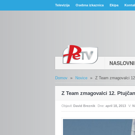
Televizija
Osebna izkaznica
Ekipa
Konta
NASLOVN
»
»
Domov
Novice
Z Team zmagovalci 12
Z Team zmagovalci 12. Ptujčan
Objavil:
David Breznik
Dne:
april 18, 2013
V:
N