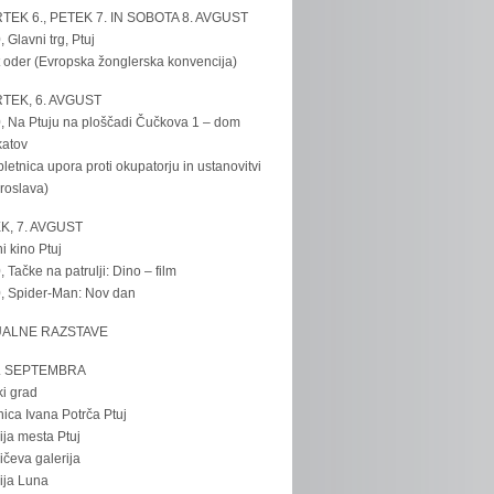
TEK 6., PETEK 7. IN SOBOTA 8. AVGUST
, Glavni trg, Ptuj
 oder (Evropska žonglerska konvencija)
TEK, 6. AVGUST
, Na Ptuju na ploščadi Čučkova 1 – dom
katov
bletnica upora proti okupatorju in ustanovitvi
roslava)
K, 7. AVGUST
i kino Ptuj
, Tačke na patrulji: Dino – film
, Spider-Man: Nov dan
UALNE RAZSTAVE
. SEPTEMBRA
ki grad
nica Ivana Potrča Ptuj
ija mesta Ptuj
ičeva galerija
ija Luna