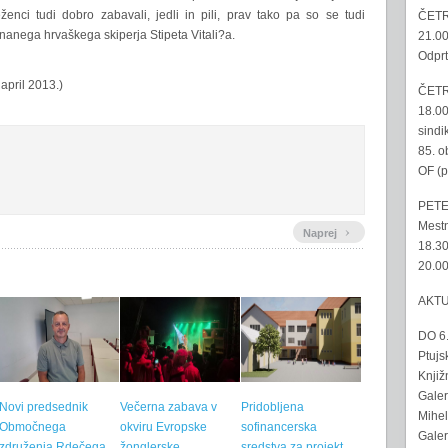
nci tudi dobro zabavali, jedli in pili, prav tako pa so se tudi
ČETR
znanega hrvaškega skiperja Stipeta Vitali?a.
21.00
Odprt
april 2013.)
ČETR
18.00
sindi
85. o
OF (p
PETE
Mestn
›
Naprej
18.30
20.00
AKT
DO 6
Ptujs
Knjiž
Galer
Novi predsednik
Večerna zabava v
Pridobljena
Mihel
Območnega
okviru Evropske
sofinancerska
Galer
združenja Rdečega
žonglerske
sredstva za projekt