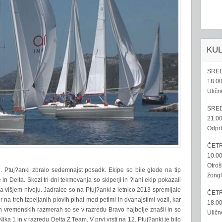
KU
SRED
18.00
Uličn
SRED
21.00
Odprt
ČETR
10.00
Otroš
. Ptuj?anki zbralo sedemnajst posadk. Ekipe so bile glede na tip
žongl
in Delta. Skozi tri dni tekmovanja so skiperji in ?lani ekip pokazali
 na višjem nivoju. Jadralce so na Ptuj?anki z letnico 2013 spremljale
ČETR
r na treh izpeljanih plovih pihal med petimi in dvanajstimi vozli, kar
18.00
eh vremenskih razmerah so se v razredu Bravo najbolje znašli in so
Uličn
ka 1 in v razredu Delta Z Team. V prvi vrsti na 12. Ptuj?anki je bilo