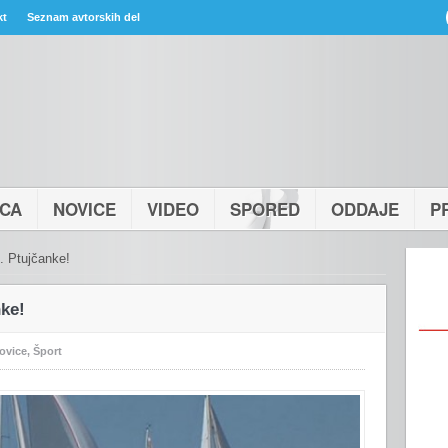
kt
Seznam avtorskih del
ICA
NOVICE
VIDEO
SPORED
ODDAJE
P
. Ptujčanke!
ke!
ovice
,
Šport