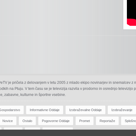
 PeTV je pričela z delovanjem v letu 2005 z mlado ekipo novinarjev in snemalcev z 
odkih na Ptuju. V tem času se je televizija razvila v prodorno in osrednjo televizijo
e, zabavne, kulturne in športne vsebine.
Gospodarstvo
Informativne Oddaje
Izobraževalne Oddaje
Izobraževanje
Novice
Ostalo
Pogovorne Oddaje
Promet
Reportaže
Splošn
Zdravje
Šport
Športne Oddaje