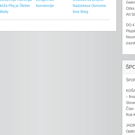
Galer
križa Ptuj je Štefan
konvencije
Nadzidava Osnovne
Ozka 
Mally
šole Breg
Art S
DO 4
Ptujs
Neumo
(razs
ŠP
ŠPOR
KOŠA
– fina
Sloven
Član 
Rok K
JADR
Optim