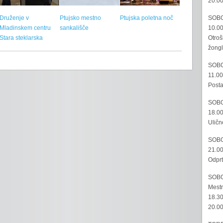
20.00
SOBO
Druženje v
Ptujsko mestno
Ptujska poletna noč
10.00
Mladinskem centru
sankališče
Otroš
Stara steklarska
žongl
SOBO
11.00
Posta
SOBO
18.00
Uličn
SOBO
21.00
Odprt
SOBO
Mestn
18.30
20.00