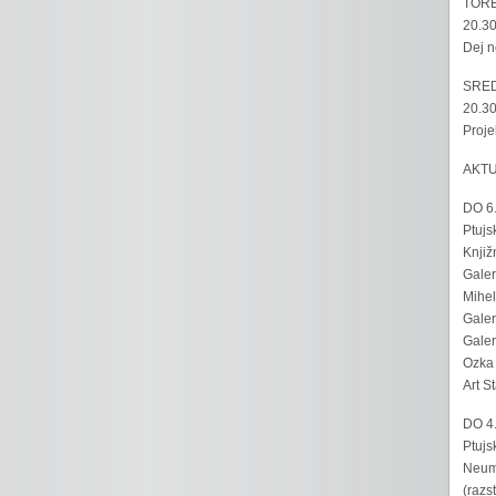
TORE
20.30
Dej n
SRED
20.30
Proje
AKT
DO 6
Ptujs
Knjiž
Galer
Mihel
Galer
Galer
Ozka 
Art S
DO 4
Ptujs
Neumo
(razs