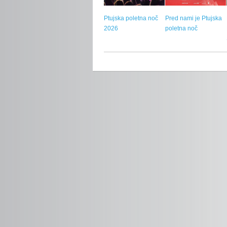
Ptujska poletna noč
Pred nami je Ptujska
2026
poletna noč