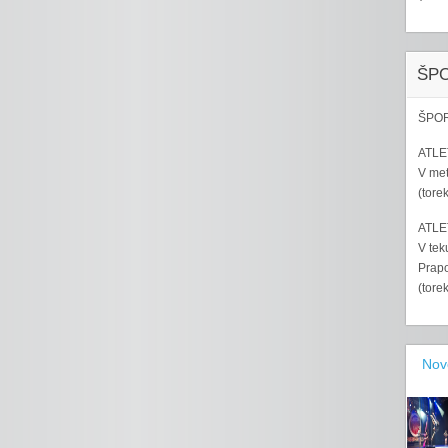
ŠP
ŠPOR
ATLET
V met
(tore
ATLET
V tek
Prapo
(tore
Nov