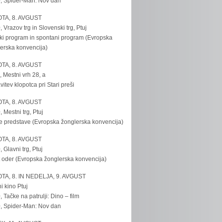
, Spider-Man: Nov dan
TA, 8. AVGUST
, Vrazov trg in Slovenski trg, Ptuj
ki program in spontani program (Evropska
erska konvencija)
TA, 8. AVGUST
, Mestni vrh 28, a
vitev klopotca pri Stari preši
TA, 8. AVGUST
, Mestni trg, Ptuj
e predstave (Evropska žonglerska konvencija)
TA, 8. AVGUST
, Glavni trg, Ptuj
 oder (Evropska žonglerska konvencija)
TA, 8. IN NEDELJA, 9. AVGUST
i kino Ptuj
, Tačke na patrulji: Dino – film
, Spider-Man: Nov dan