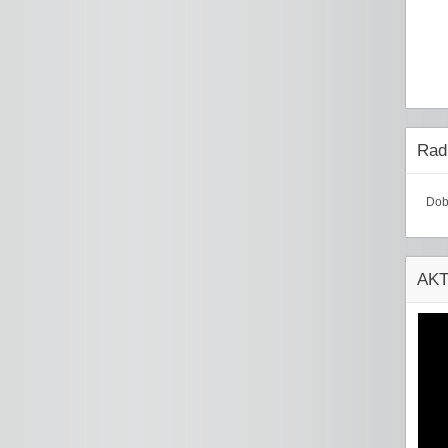
Radi
Dob
AK