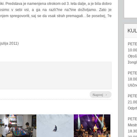
liki. Predstava je namenjena otrokom od 3. leta dalje, a je bila dobro
 nosimo v sebi vsi, a ga na razli?ne na?ine doživljamo. Zato je
em spregovoriti, saj se da vsak strah premagati…še posebej, ?e
KU
julija 2011)
PETE
10.00
Otroš
žongl
PETE
18.00
Uličn
›
Naprej
PETE
21.00
Odprt
PETE
Mestn
18.30