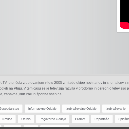
 PeTV je pričela z delovanjem v letu 2005 z mlado ekipo novinarjev in snemalcev z 
odkih na Ptuju. V tem času se je televizija razvila v prodorno in osrednjo televizijo
e, zabavne, kulturne in športne vsebine.
Gospodarstvo
Informativne Oddaje
Izobraževalne Oddaje
Izobraževanje
Novice
Ostalo
Pogovorne Oddaje
Promet
Reportaže
Splošn