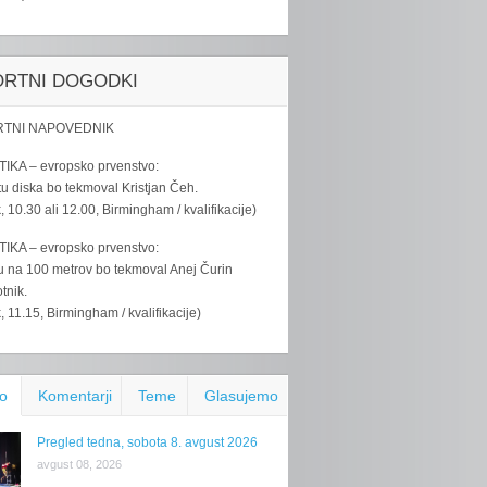
ORTNI DOGODKI
TNI NAPOVEDNIK
IKA – evropsko prvenstvo:
u diska bo tekmoval Kristjan Čeh.
k, 10.30 ali 12.00, Birmingham / kvalifikacije)
IKA – evropsko prvenstvo:
u na 100 metrov bo tekmoval Anej Čurin
tnik.
k, 11.15, Birmingham / kvalifikacije)
o
Komentarji
Teme
Glasujemo
Pregled tedna, sobota 8. avgust 2026
avgust 08, 2026