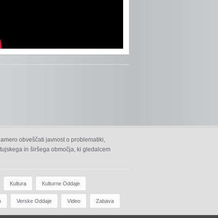
namero obveščati javnost o problematiki,
 ptujskega in širšega območja, ki gledalcem
Kultura
Kulturne Oddaje
o
Verske Oddaje
Video
Zabava