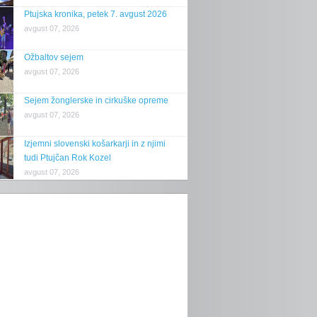
Ptujska kronika, petek 7. avgust 2026
avgust 07, 2026
Ožbaltov sejem
avgust 07, 2026
Sejem žonglerske in cirkuške opreme
avgust 07, 2026
Izjemni slovenski košarkarji in z njimi
tudi Ptujčan Rok Kozel
avgust 07, 2026