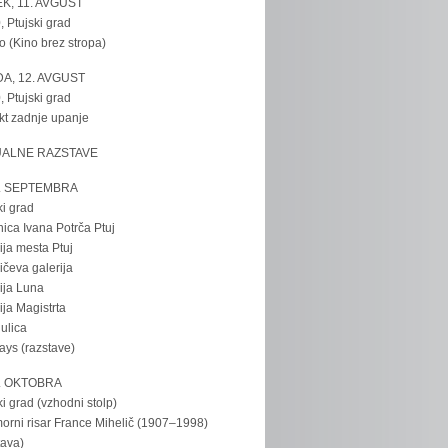
K, 11. AVGUST
, Ptujski grad
o (Kino brez stropa)
A, 12. AVGUST
, Ptujski grad
kt zadnje upanje
UALNE RAZSTAVE
. SEPTEMBRA
ki grad
nica Ivana Potrča Ptuj
ija mesta Ptuj
ičeva galerija
ija Luna
ija Magistrta
ulica
tays (razstave)
. OKTOBRA
ki grad (vzhodni stolp)
rni risar France Mihelič (1907–1998)
tava)