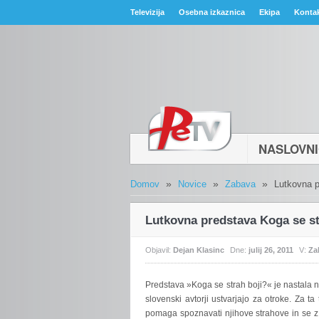
Televizija
Osebna izkaznica
Ekipa
Konta
NASLOVN
»
»
»
Domov
Novice
Zabava
Lutkovna p
Lutkovna predstava Koga se st
Objavil:
Dejan Klasinc
Dne:
julij 26, 2011
V:
Za
Predstava
»Koga se strah boji?« je nastala n
slovenski avtorji ustvarjajo za otroke. Za ta
pomaga spoznavati njihove strahove in se z n