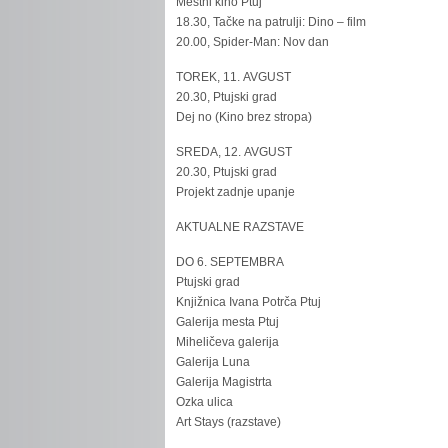
Mestni kino Ptuj
18.30, Tačke na patrulji: Dino – film
20.00, Spider-Man: Nov dan
TOREK, 11. AVGUST
20.30, Ptujski grad
Dej no (Kino brez stropa)
SREDA, 12. AVGUST
20.30, Ptujski grad
Projekt zadnje upanje
AKTUALNE RAZSTAVE
DO 6. SEPTEMBRA
Ptujski grad
Knjižnica Ivana Potrča Ptuj
Galerija mesta Ptuj
Miheličeva galerija
Galerija Luna
Galerija Magistrta
Ozka ulica
Art Stays (razstave)