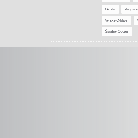
Ostalo
Pogovor
Verske Oddaje
Športne Oddaje