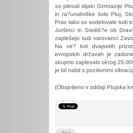
so plesali dijaki Gimnazije Pt
in ra?unalniške šole Ptuj, Str
Prav tako so sodelovale tudi tr
Juršinci in Središ?e ob Dravi
zaplešejo tudi varovanci Zav
Na ve? kot dvajsetih prizor
evropskih državah je zadone
skupno zaplesalo okrog 25 00
je bil nabit s pozitivnimi vibrac
(Obajvljeno v oddaji Ptujska k
‹
Nazaj