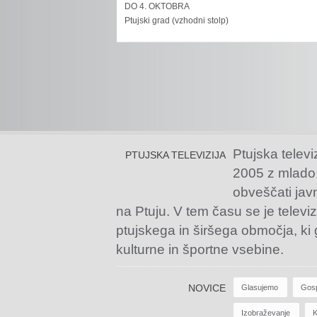
DO 4. OKTOBRA
Ptujski grad (vzhodni stolp)
Ptujska televi
PTUJSKA TELEVIZIJA
2005 z mlado
obveščati jav
na Ptuju. V tem času se je televiz
ptujskega in širšega območja, ki
kulturne in športne vsebine.
NOVICE
Glasujemo
Gos
Izobraževanje
K