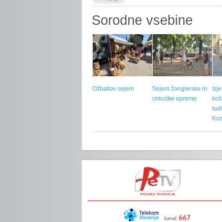
Sorodne vsebine
Ožbaltov sejem
Sejem žonglerske in
Izj
cirkuške opreme
koš
tud
Koz