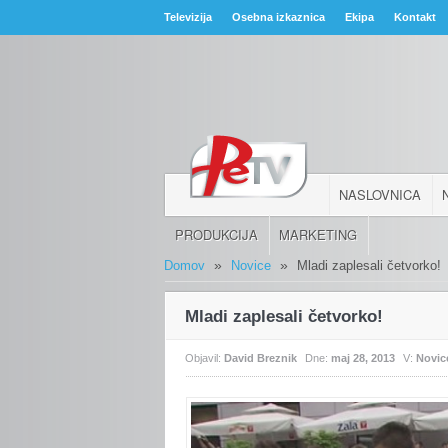
Televizija
Osebna izkaznica
Ekipa
Kontakt
NASLOVNICA
PRODUKCIJA
MARKETING
»
»
Domov
Novice
Mladi zaplesali četvorko!
Mladi zaplesali četvorko!
Objavil:
David Breznik
Dne:
maj 28, 2013
V:
Novic