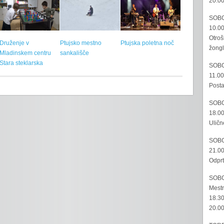
20.00
SOBO
10.00
Otroš
Druženje v
Ptujsko mestno
Ptujska poletna noč
žongl
Mladinskem centru
sankališče
Stara steklarska
SOBO
11.00
Posta
SOBO
18.00
Uličn
SOBO
21.00
Odprt
SOBO
Mestn
18.30
20.00