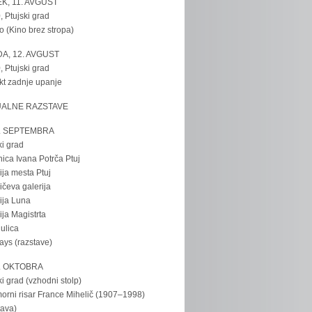
K, 11. AVGUST
, Ptujski grad
o (Kino brez stropa)
A, 12. AVGUST
, Ptujski grad
kt zadnje upanje
UALNE RAZSTAVE
. SEPTEMBRA
ki grad
nica Ivana Potrča Ptuj
ija mesta Ptuj
ičeva galerija
ija Luna
ija Magistrta
ulica
tays (razstave)
. OKTOBRA
ki grad (vzhodni stolp)
rni risar France Mihelič (1907–1998)
tava)