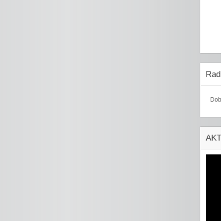
Radi
Dob
AK