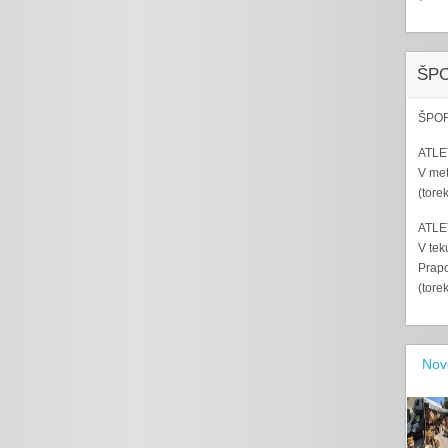
ŠP
ŠPOR
ATLET
V met
(tore
ATLET
V tek
Prapo
(tore
Nov