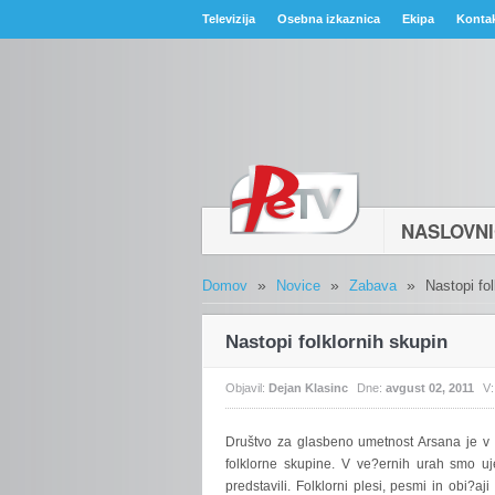
Televizija
Osebna izkaznica
Ekipa
Konta
NASLOVN
»
»
»
Domov
Novice
Zabava
Nastopi fol
Nastopi folklornih skupin
Objavil:
Dejan Klasinc
Dne:
avgust 02, 2011
V
Društvo
za glasbeno umetnost Arsana je v o
folklorne skupine. V ve?ernih urah smo ujel
predstavili. Folklorni plesi, pesmi in obi?a