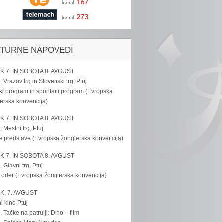
LTURNE NAPOVEDI
K 7. IN SOBOTA 8. AVGUST
, Vrazov trg in Slovenski trg, Ptuj
ki program in spontani program (Evropska
erska konvencija)
K 7. IN SOBOTA 8. AVGUST
, Mestni trg, Ptuj
e predstave (Evropska žonglerska konvencija)
K 7. IN SOBOTA 8. AVGUST
, Glavni trg, Ptuj
 oder (Evropska žonglerska konvencija)
K, 7. AVGUST
i kino Ptuj
, Tačke na patrulji: Dino – film