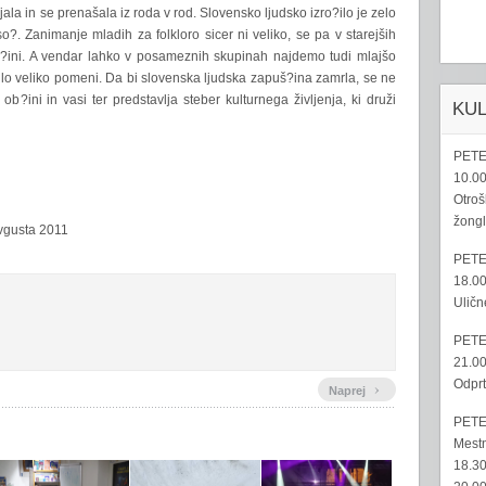
anjala in se prenašala iz roda v rod. Slovensko ljudsko izro?ilo je zelo
o?. Zanimanje mladih za folkloro sicer ni veliko, se pa v starejših
puš?ini. A vendar lahko v posameznih skupinah najdemo tudi mlajšo
?ilo veliko pomeni. Da bi slovenska ljudska zapuš?ina zamrla, se ne
ob?ini in vasi ter predstavlja steber kulturnega življenja, ki druži
KU
PETE
10.00
Otroš
žongl
avgusta 2011
PETE
18.00
Uličn
PETE
21.00
Odprt
›
Naprej
PETE
Mestn
18.30