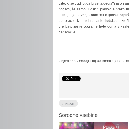
tiste, ki se trudijo, da bi se ta dediš?ina ohr
bogato, že samo ljudskih plesov je preko tis
letih ljudje pri?nejo obra?ati k ljudski za
generacijo, ki jim ohranjanje ljudskega izro
gre bati, saj je obujanje le-te doma v vsaki 
generacije.
Objavljeno v oddaji Ptujska kronika, dne 2. 
‹
Nazaj
Sorodne vsebine