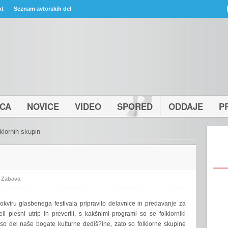
kt
Seznam avtorskih del
ICA
NOVICE
VIDEO
SPORED
ODDAJE
P
klornih skupin
:
Zabava
kviru glasbenega festivala pripravilo delavnice in predavanje za
i plesni utrip in preverili, s kakšnimi programi so se folklorniki
ji so del naše bogate kulturne dediš?ine, zato so folklorne skupine