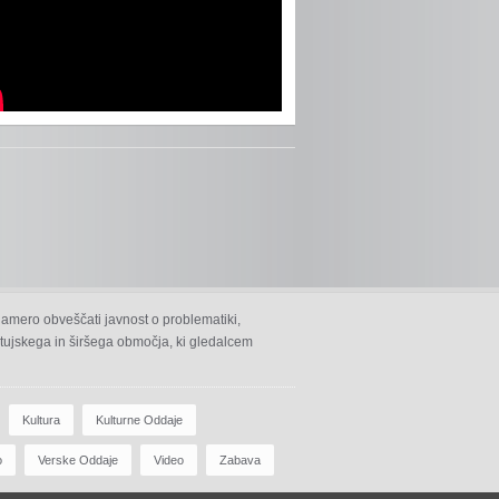
namero obveščati javnost o problematiki,
 ptujskega in širšega območja, ki gledalcem
Kultura
Kulturne Oddaje
o
Verske Oddaje
Video
Zabava