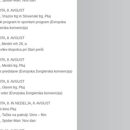
, Spider-Man: Nov dan
TA, 8. AVGUST
, Vrazov trg in Slovenski trg, Ptuj
ki program in spontani program (Evropska
erska konvencija)
TA, 8. AVGUST
, Mestni vrh 28, a
vitev klopotca pri Stari preši
TA, 8. AVGUST
, Mestni trg, Ptuj
e predstave (Evropska žonglerska konvencija)
TA, 8. AVGUST
, Glavni trg, Ptuj
 oder (Evropska žonglerska konvencija)
TA, 8. IN NEDELJA, 9. AVGUST
i kino Ptuj
, Tačke na patrulji: Dino – film
, Spider-Man: Nov dan