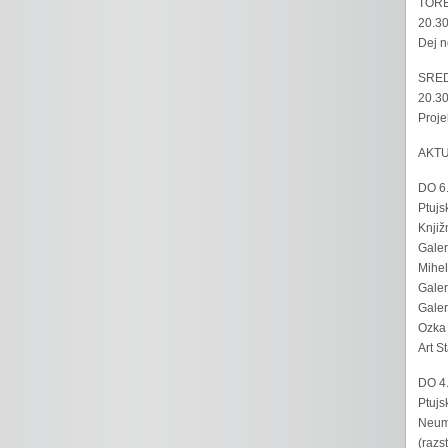
TORE
20.30
Dej n
SRED
20.30
Proje
AKT
DO 6
Ptujs
Knjiž
Galer
Mihel
Galer
Galer
Ozka 
Art S
DO 4
Ptujs
Neumo
(razs