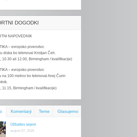
ORTNI DOGODKI
TNI NAPOVEDNIK
IKA – evropsko prvenstvo:
u diska bo tekmoval Kristjan Čeh.
k, 10.30 ali 12.00, Birmingham / kvalifikacije)
IKA – evropsko prvenstvo:
u na 100 metrov bo tekmoval Anej Čurin
tnik.
k, 11.15, Birmingham / kvalifikacije)
o
Komentarji
Teme
Glasujemo
Ožbaltov sejem
avgust 07, 2026