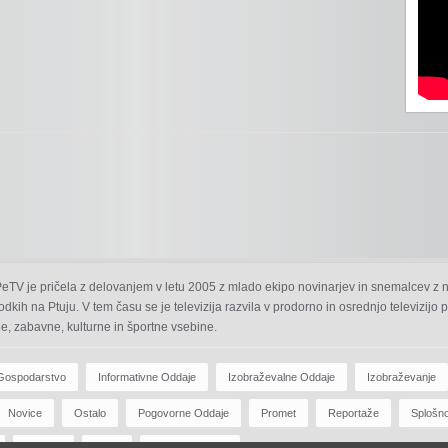
 PeTV je pričela z delovanjem v letu 2005 z mlado ekipo novinarjev in snemalcev z 
odkih na Ptuju. V tem času se je televizija razvila v prodorno in osrednjo televizijo
e, zabavne, kulturne in športne vsebine.
Gospodarstvo
Informativne Oddaje
Izobraževalne Oddaje
Izobraževanje
Novice
Ostalo
Pogovorne Oddaje
Promet
Reportaže
Splošn