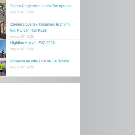
Sejem žonglerske in cirkuške opreme
avgust 07, 2026
Izjemni slovenski košarkarji in z njimi
tudi Ptujčan Rok Kozel
avgust 07, 2026
Highline v okviru EJC 2026
avgust 07, 2026
Ponovno na vrhu Friki AP Grušovnik
avgust 07, 2026