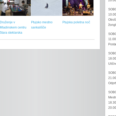
20.00
SOBO
10.00
Otroš
Druženje v
Ptujsko mestno
Ptujska poletna noč
žongl
Mladinskem centru
sankališče
Stara steklarska
SOBO
11.00
Posta
SOBO
18.00
Uličn
SOBO
21.00
Odprt
SOBO
Mestn
18.30
20.00