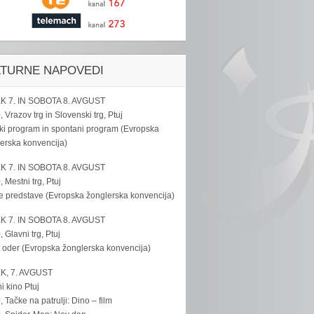
LTURNE NAPOVEDI
K 7. IN SOBOTA 8. AVGUST
, Vrazov trg in Slovenski trg, Ptuj
ki program in spontani program (Evropska
erska konvencija)
K 7. IN SOBOTA 8. AVGUST
, Mestni trg, Ptuj
e predstave (Evropska žonglerska konvencija)
K 7. IN SOBOTA 8. AVGUST
, Glavni trg, Ptuj
 oder (Evropska žonglerska konvencija)
K, 7. AVGUST
i kino Ptuj
, Tačke na patrulji: Dino – film