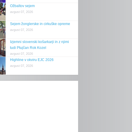
Ožbaltov sejem
avgust 07, 2026
Sejem žonglerske in cirkuške opreme
avgust 07, 2026
Izjemni slovenski košarkarji in z njimi
tudi Ptujčan Rok Kozel
avgust 07, 2026
Highline v okviru EJC 2026
avgust 07, 2026