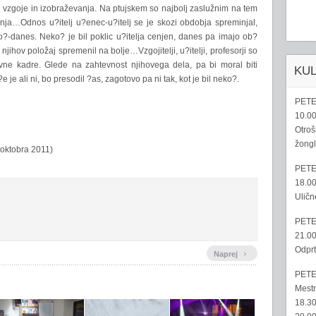
u vzgoje in izobraževanja. Na ptujskem so najbolj zaslužnim na tem
anja…Odnos u?itelj u?enec-u?itelj se je skozi obdobja spreminjal,
ko?-danes. Neko? je bil poklic u?itelja cenjen, danes pa imajo ob?
e njihov položaj spremenil na bolje…Vzgojitelji, u?itelji, profesorji so
kovne kadre. Glede na zahtevnost njihovega dela, pa bi moral biti
KU
e je ali ni, bo presodil ?as, zagotovo pa ni tak, kot je bil neko?.
PETE
10.00
Otroš
žongl
 oktobra 2011)
PETE
18.00
Uličn
PETE
21.00
Odprt
›
Naprej
PETE
Mestn
18.30