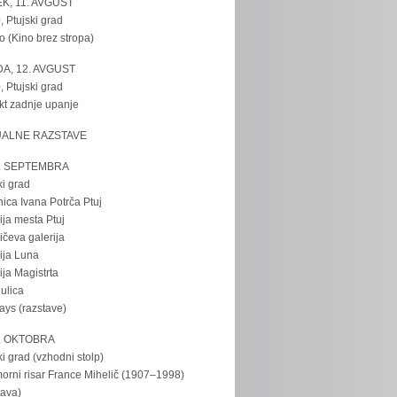
K, 11. AVGUST
, Ptujski grad
o (Kino brez stropa)
A, 12. AVGUST
, Ptujski grad
kt zadnje upanje
UALNE RAZSTAVE
. SEPTEMBRA
ki grad
nica Ivana Potrča Ptuj
ija mesta Ptuj
ičeva galerija
ija Luna
ija Magistrta
ulica
tays (razstave)
. OKTOBRA
ki grad (vzhodni stolp)
rni risar France Mihelič (1907–1998)
tava)