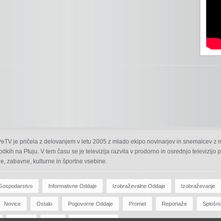
 PeTV je pričela z delovanjem v letu 2005 z mlado ekipo novinarjev in snemalcev z 
odkih na Ptuju. V tem času se je televizija razvila v prodorno in osrednjo televizijo
e, zabavne, kulturne in športne vsebine.
Gospodarstvo
Informativne Oddaje
Izobraževalne Oddaje
Izobraževanje
Novice
Ostalo
Pogovorne Oddaje
Promet
Reportaže
Splošn