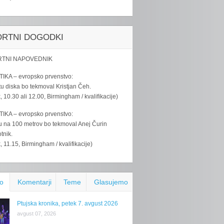
ORTNI DOGODKI
TNI NAPOVEDNIK
IKA – evropsko prvenstvo:
u diska bo tekmoval Kristjan Čeh.
k, 10.30 ali 12.00, Birmingham / kvalifikacije)
IKA – evropsko prvenstvo:
u na 100 metrov bo tekmoval Anej Čurin
tnik.
k, 11.15, Birmingham / kvalifikacije)
o
Komentarji
Teme
Glasujemo
Ptujska kronika, petek 7. avgust 2026
avgust 07, 2026