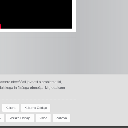
namero obveščati javnost o problematiki,
 ptujskega in širšega območja, ki gledalcem
Kultura
Kulturne Oddaje
o
Verske Oddaje
Video
Zabava