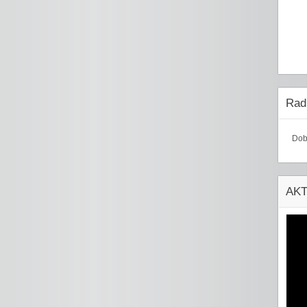
Radi
Dob
AK