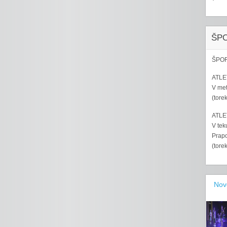
ŠP
ŠPOR
ATLET
V met
(tore
ATLET
V tek
Prapo
(tore
Nov