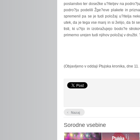
poslanstvo ter dosežke u?iteljev na podro?j
podro?ju podelili Žge?eve plakete in prizn
spremenil pa se je tudi položaj u?itelja ne
utek, da je tega vse manj in si želijo, da bi s
tisti, ki u?ijo in izobražujejo bodo?e stro
primerno urejen tudi njihov položaj v družbi. ?
(Objavljeno v oddaji Ptujska kronika, dne 11.
‹
Nazaj
Sorodne vsebine