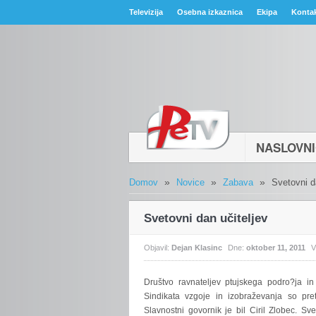
Televizija
Osebna izkaznica
Ekipa
Konta
NASLOVN
»
»
»
Domov
Novice
Zabava
Svetovni d
Svetovni dan učiteljev
Objavil:
Dejan Klasinc
Dne:
oktober 11, 2011
V
Društvo
ravnateljev ptujskega podro?ja in
Sindikata vzgoje in izobraževanja so pret
Slavnostni govornik je bil Ciril Zlobec. Sv