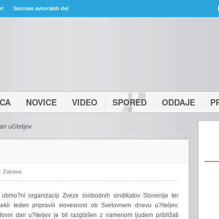
kt
Seznam avtorskih del
ICA
NOVICE
VIDEO
SPORED
ODDAJE
P
an učiteljev
:
Zabava
 obmo?ni organizaciji Zveze svobodnih sindikatov Slovenije ter
ekli teden pripravili slovesnost ob Svetovnem dnevu u?iteljev.
etovni dan u?iteljev je bil razglašen z namenom ljudem približati