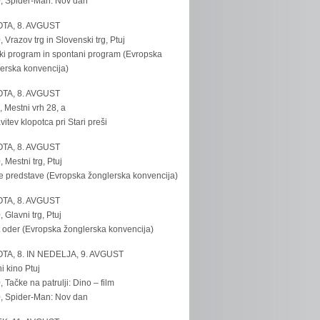
, Spider-Man: Nov dan
TA, 8. AVGUST
, Vrazov trg in Slovenski trg, Ptuj
ki program in spontani program (Evropska
erska konvencija)
TA, 8. AVGUST
, Mestni vrh 28, a
vitev klopotca pri Stari preši
TA, 8. AVGUST
, Mestni trg, Ptuj
e predstave (Evropska žonglerska konvencija)
TA, 8. AVGUST
, Glavni trg, Ptuj
 oder (Evropska žonglerska konvencija)
TA, 8. IN NEDELJA, 9. AVGUST
i kino Ptuj
, Tačke na patrulji: Dino – film
, Spider-Man: Nov dan