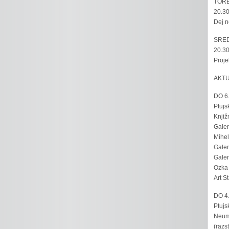
TORE
20.30
Dej n
SRED
20.30
Proje
AKT
DO 6
Ptujs
Knjiž
Galer
Mihel
Galer
Galer
Ozka 
Art S
DO 4
Ptujs
Neumo
(razs