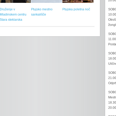
20.00
SOBO
Druženje v
Ptujsko mestno
Ptujska poletna noč
10.00
Mladinskem centru
sankališče
Otroš
Stara steklarska
žongl
SOBO
11.00
Posta
SOBO
18.00
Uličn
SOBO
21.00
Odprt
SOBO
Mestn
18.30
20.00