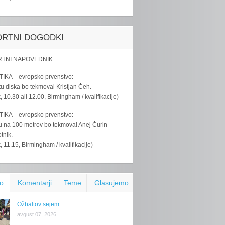
ORTNI DOGODKI
TNI NAPOVEDNIK
IKA – evropsko prvenstvo:
u diska bo tekmoval Kristjan Čeh.
k, 10.30 ali 12.00, Birmingham / kvalifikacije)
IKA – evropsko prvenstvo:
u na 100 metrov bo tekmoval Anej Čurin
tnik.
k, 11.15, Birmingham / kvalifikacije)
o
Komentarji
Teme
Glasujemo
Ožbaltov sejem
avgust 07, 2026