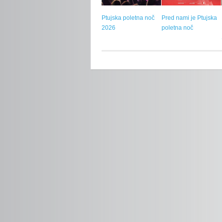
Ptujska poletna noč
Pred nami je Ptujska
2026
poletna noč