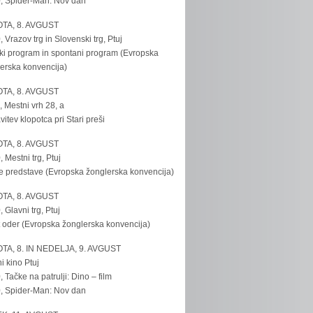
, Spider-Man: Nov dan
TA, 8. AVGUST
, Vrazov trg in Slovenski trg, Ptuj
ki program in spontani program (Evropska
erska konvencija)
TA, 8. AVGUST
, Mestni vrh 28, a
vitev klopotca pri Stari preši
TA, 8. AVGUST
, Mestni trg, Ptuj
e predstave (Evropska žonglerska konvencija)
TA, 8. AVGUST
, Glavni trg, Ptuj
 oder (Evropska žonglerska konvencija)
TA, 8. IN NEDELJA, 9. AVGUST
i kino Ptuj
, Tačke na patrulji: Dino – film
, Spider-Man: Nov dan