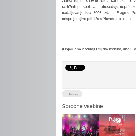
Zbirka
Temna snov je zorela kar nekaj let, v
razli?nih perspektivah, ubeseduje nepri?a
nadaljevanje leta 2003 izdane Fragme, ?e
nesprejemljivo približa s ?loveške plati, ob 
(Objavljeno v oddaji Ptujska kronika, dne 6.
‹
Nazaj
Sorodne vsebine