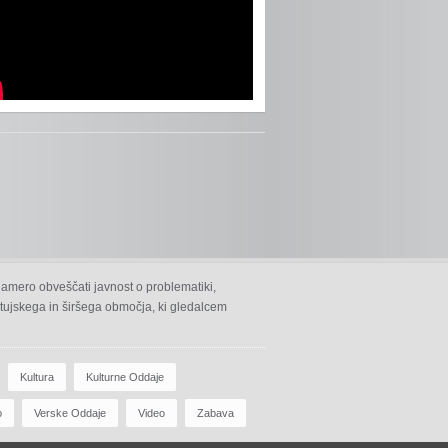
namero obveščati javnost o problematiki,
 ptujskega in širšega območja, ki gledalcem
Kultura
Kulturne Oddaje
o
Verske Oddaje
Video
Zabava