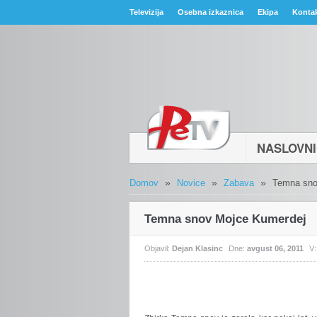
Televizija
Osebna izkaznica
Ekipa
Konta
NASLOVN
»
»
»
Domov
Novice
Zabava
Temna sno
Temna snov Mojce Kumerdej
Objavil:
Dejan Klasinc
Dne:
avgust 06, 2011
V