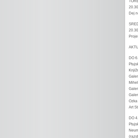
TORE
20.30
Dej n
SRED
20.30
Proje
AKT
DO 6
Ptujs
Knjiž
Galer
Mihel
Galer
Galer
Ozka 
Art S
DO 4
Ptujs
Neumo
(razs