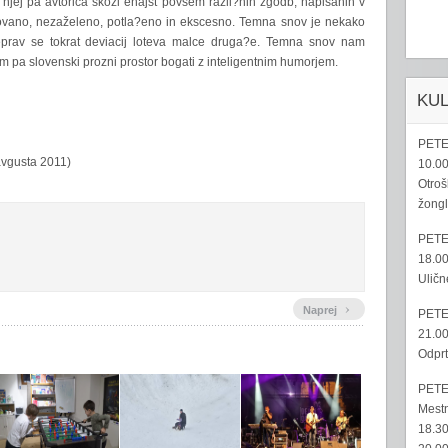
 njej pa avtorica skozi enajst povsem razli?nih zgodb, napisanih v
kovano, nezaželeno, potla?eno in ekscesno. Temna snov je nekako
prav se tokrat deviacij loteva malce druga?e. Temna snov nam
tem pa slovenski prozni prostor bogati z inteligentnim humorjem.
KU
PETE
 avgusta 2011)
10.00
Otroš
žongl
PETE
18.00
Uličn
›
Naprej
PETE
21.00
Odprt
PETE
Mestn
18.30