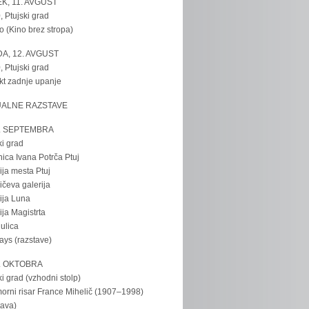
K, 11. AVGUST
, Ptujski grad
o (Kino brez stropa)
A, 12. AVGUST
, Ptujski grad
kt zadnje upanje
UALNE RAZSTAVE
. SEPTEMBRA
ki grad
nica Ivana Potrča Ptuj
ija mesta Ptuj
ičeva galerija
ija Luna
ija Magistrta
ulica
tays (razstave)
. OKTOBRA
ki grad (vzhodni stolp)
rni risar France Mihelič (1907–1998)
tava)