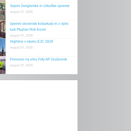
Sejem žonglerske in cirkuške opreme
avgust 07, 2026
Izjemni slovenski košarkarji in z njimi
tudi Ptujčan Rok Kozel
avgust 07, 2026
Highline v okviru EJC 2026
avgust 07, 2026
Ponovno na vrhu Friki AP Grušovnik
avgust 07, 2026