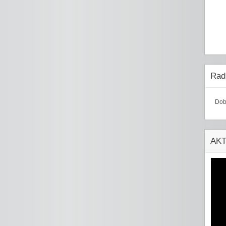
Radi
Dob
AK