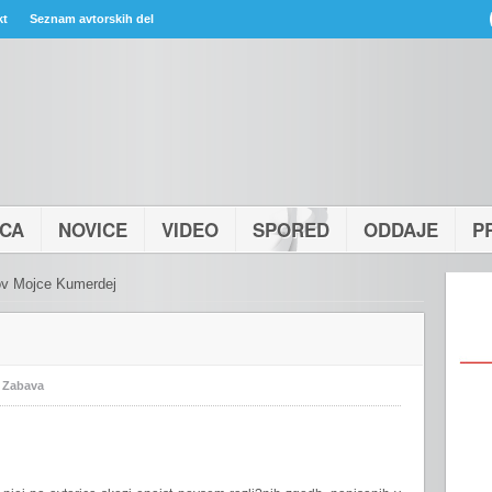
kt
Seznam avtorskih del
ICA
NOVICE
VIDEO
SPORED
ODDAJE
P
v Mojce Kumerdej
:
Zabava