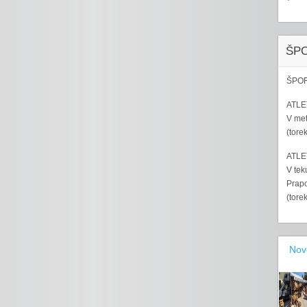
ŠP
ŠPOR
ATLET
V met
(tore
ATLET
V tek
Prapo
(tore
Nov