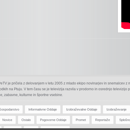
 PeTV je pričela z delovanjem v letu 2005 z mlado ekipo novinarjev in snemalcev z 
odkih na Ptuju. V tem času se je televizija razvila v prodorno in osrednjo televizijo
e, zabavne, kulturne in športne vsebine.
Gospodarstvo
Informativne Oddaje
Izobraževalne Oddaje
Izobraževanje
Novice
Ostalo
Pogovorne Oddaje
Promet
Reportaže
Splošn