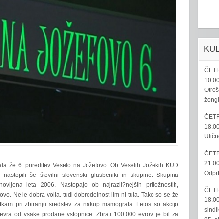
KU
ČETR
10.00
Otroš
žongl
ČETR
18.00
Uličn
ČETR
21.00
jala že 6. prireditev Veselo na Jožefovo. Ob Veselih Jožekih KUD
Odprt
nastopili še številni slovenski glasbeniki in skupine. Skupina
novljena leta 2006. Nastopajo ob najrazli?nejših priložnostih,
ČETR
o. Ne le dobra volja, tudi dobrodelnost jim ni tuja. Tako so se že
18.00
stkam pri zbiranju sredstev za nakup mamografa. Letos so akcijo
sindi
evra od vsake prodane vstopnice. Zbrati 100.000 evrov je bil za