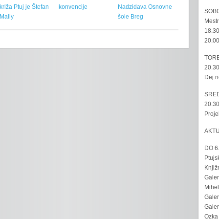
križa Ptuj je Štefan
konvencije
Nadzidava Osnovne
SOBO
Mally
šole Breg
Mestn
18.30
20.00
TORE
20.30
Dej n
SRED
20.30
Proje
AKT
DO 6
Ptujs
Knjiž
Galer
Mihel
Galer
Galer
Ozka 