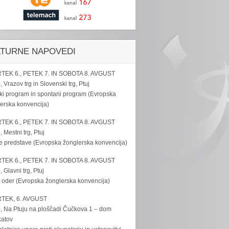
LTURNE NAPOVEDI
TEK 6., PETEK 7. IN SOBOTA 8. AVGUST
, Vrazov trg in Slovenski trg, Ptuj
ki program in spontani program (Evropska
erska konvencija)
TEK 6., PETEK 7. IN SOBOTA 8. AVGUST
, Mestni trg, Ptuj
e predstave (Evropska žonglerska konvencija)
TEK 6., PETEK 7. IN SOBOTA 8. AVGUST
, Glavni trg, Ptuj
 oder (Evropska žonglerska konvencija)
TEK, 6. AVGUST
, Na Ptuju na ploščadi Čučkova 1 – dom
katov