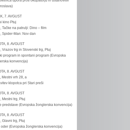
bletnica upora proti okupatorju in ustanovitvi
roslava)
K, 7. AVGUST
i kino Ptuj
, Tačke na patrulji: Dino – film
, Spider-Man: Nov dan
TA, 8. AVGUST
, Vrazov trg in Slovenski trg, Ptuj
ki program in spontani program (Evropska
erska konvencija)
TA, 8. AVGUST
, Mestni vrh 28, a
vitev klopotca pri Stari preši
TA, 8. AVGUST
, Mestni trg, Ptuj
e predstave (Evropska žonglerska konvencija)
TA, 8. AVGUST
, Glavni trg, Ptuj
 oder (Evropska žonglerska konvencija)