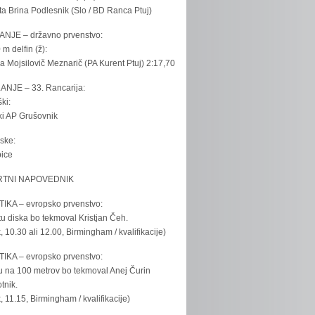
ta Brina Podlesnik (Slo / BD Ranca Ptuj)
ANJE – državno prvenstvo:
 m delfin (ž):
la Mojsilovič Meznarič (PA Kurent Ptuj) 2:17,70
ANJE – 33. Rancarija:
ki:
iki AP Grušovnik
ske:
bice
TNI NAPOVEDNIK
IKA – evropsko prvenstvo:
u diska bo tekmoval Kristjan Čeh.
k, 10.30 ali 12.00, Birmingham / kvalifikacije)
IKA – evropsko prvenstvo:
u na 100 metrov bo tekmoval Anej Čurin
tnik.
k, 11.15, Birmingham / kvalifikacije)