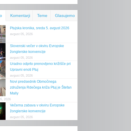
o
Komentarji
Teme
Glasujemo
Ptujska kronika, sreda 5. avgust 2026
avgust 05, 2026
Slovenski večer v okviru Evropske
žonglerske konvencije
avgust 05, 2026
Uradno odprto prenovljeno križišče pri
Upravni enoti Ptuj
avgust 05, 2026
Novi predsednik Območnega
združenja Rdečega križa Ptuj je Štefan
Mally
05, 2026
Večerna zabava v okviru Evropske
žonglerske konvencije
avgust 05, 2026