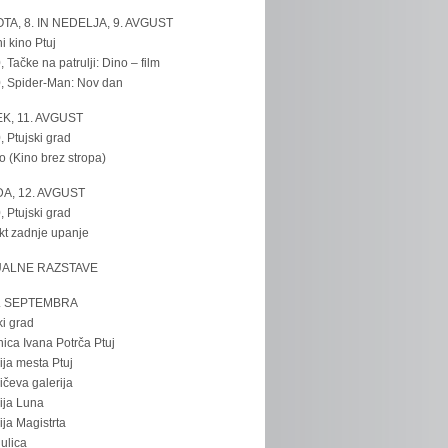
TA, 8. IN NEDELJA, 9. AVGUST
i kino Ptuj
, Tačke na patrulji: Dino – film
, Spider-Man: Nov dan
K, 11. AVGUST
, Ptujski grad
o (Kino brez stropa)
A, 12. AVGUST
, Ptujski grad
kt zadnje upanje
UALNE RAZSTAVE
. SEPTEMBRA
ki grad
nica Ivana Potrča Ptuj
ija mesta Ptuj
ičeva galerija
ija Luna
ija Magistrta
ulica