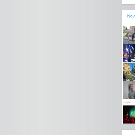
Nov
avgust 