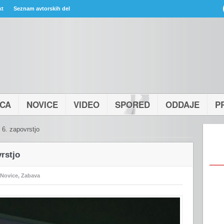
kt
Seznam avtorskih del
ICA
NOVICE
VIDEO
SPORED
ODDAJE
P
 6. zapovrstjo
rstjo
Novice
,
Zabava