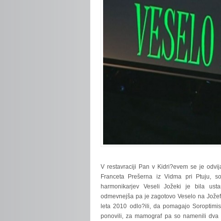
V
restavraciji Pan v Kidri?evem se je odvi
Franceta Prešerna iz Vidma pri Ptuju, so 
harmonikarjev Veseli Jožeki je bila usta
odmevnejša pa je zagotovo Veselo na Jožefov
leta 2010 odlo?ili, da pomagajo Soroptimi
ponovili, za mamograf pa so namenili dva 