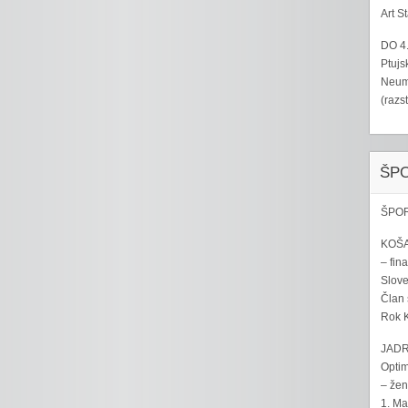
Art S
DO 4
Ptujs
Neumo
(razs
ŠP
ŠPOR
KOŠA
– fina
Sloven
Član 
Rok K
JADR
Optim
– žen
1. Ma