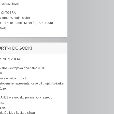
tays (razstave)
. OKTOBRA
ki grad (vzhodni stolp)
rni risar France Mihelič (1907–1998)
tava)
ORTNI DOGODKI
TNI REZULTATI
RKA – evropsko prvenstvo U18:
le:
ija – Italija 88 : 71
slovenske reprezentance je bil ptujski košarkar
ozel.
ANJE – evropsko prvenstvo v razredu
ist:
ske:
ria De Lluc Bestard (Špa)