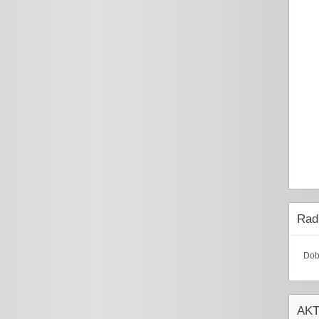
Radi
Dob
AK