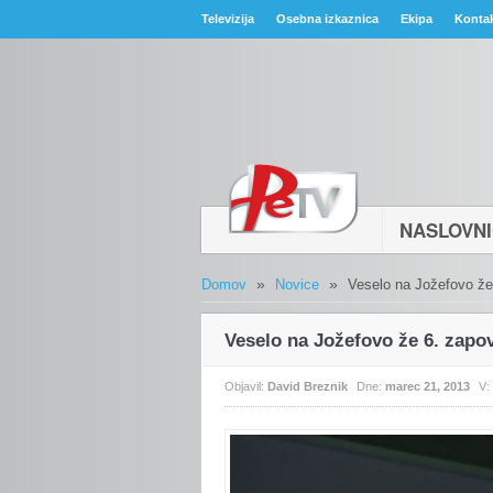
Televizija
Osebna izkaznica
Ekipa
Konta
NASLOVN
»
»
Domov
Novice
Veselo na Jožefovo že
Veselo na Jožefovo že 6. zapov
Objavil:
David Breznik
Dne:
marec 21, 2013
V: