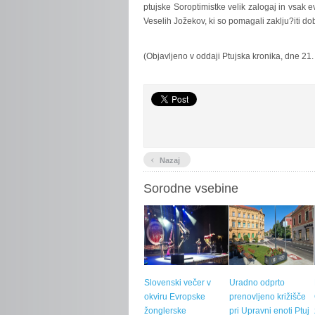
ptujske Soroptimistke velik zalogaj in vsak 
Veselih Jožekov, ki so pomagali zaklju?iti 
(Objavljeno v oddaji Ptujska kronika, dne 21
‹
Nazaj
Sorodne vsebine
Slovenski večer v
Uradno odprto
okviru Evropske
prenovljeno križišče
žonglerske
pri Upravni enoti Ptuj