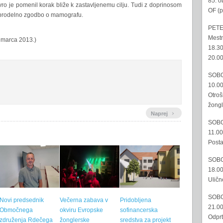
85. o
evro je pomenil korak bliže k zastavljenemu cilju. Tudi z doprinosom
OF (p
dobrodelno zgodbo o mamografu.
PETE
Mestn
. marca 2013.)
18.30
20.00
SOBO
10.00
Otroš
žongl
›
Naprej
SOBO
11.00
Posta
SOBO
18.00
Uličn
SOBO
Novi predsednik
Večerna zabava v
Pridobljena
21.00
Območnega
okviru Evropske
sofinancerska
Odprt
združenja Rdečega
žonglerske
sredstva za projekt