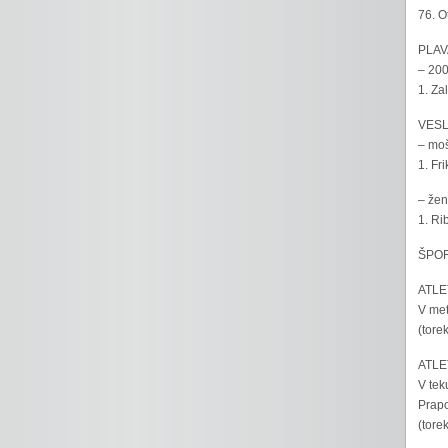
76. O
PLAV
– 200
1. Za
VESL
– moš
1. Fr
– žen
1. Ri
ŠPOR
ATLET
V met
(tore
ATLET
V tek
Prapo
(tore