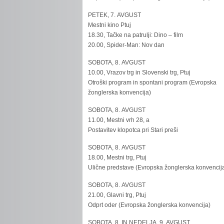
PETEK, 7. AVGUST
Mestni kino Ptuj
18.30, Tačke na patrulji: Dino – film
20.00, Spider-Man: Nov dan
SOBOTA, 8. AVGUST
10.00, Vrazov trg in Slovenski trg, Ptuj
Otroški program in spontani program (Evropska
žonglerska konvencija)
SOBOTA, 8. AVGUST
11.00, Mestni vrh 28, a
Postavitev klopotca pri Stari preši
SOBOTA, 8. AVGUST
18.00, Mestni trg, Ptuj
Ulične predstave (Evropska žonglerska konvencij
SOBOTA, 8. AVGUST
21.00, Glavni trg, Ptuj
Odprt oder (Evropska žonglerska konvencija)
SOBOTA, 8. IN NEDELJA, 9. AVGUST