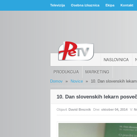
Televizija
Osebna izkaznica
Ekipa
Kontakt
NASLOVNICA
PRODUKCIJA
MARKETING
»
»
Domov
Novice
10. Dan slovenskih lekar
10. Dan slovenskih lekarn posve
Objavil:
David Breznik
Dne:
oktober 04, 2014
V:
N