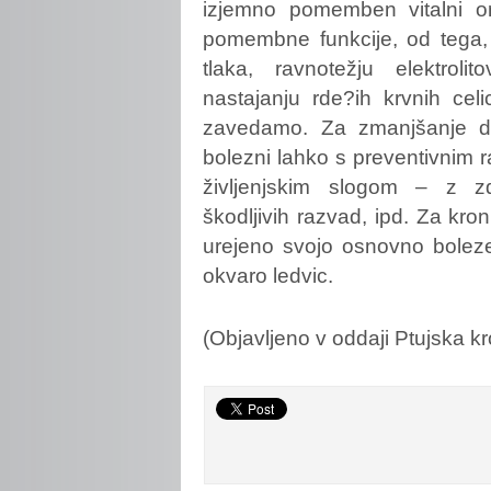
izjemno pomemben vitalni org
pomembne funkcije, od tega, 
tlaka, ravnotežju elektrolit
nastajanju rde?ih krvnih cel
zavedamo. Za zmanjšanje dej
bolezni lahko s preventivnim 
življenjskim slogom – z zd
škodljivih razvad, ipd. Za kr
urejeno svojo osnovno bolezen
okvaro ledvic.
(Objavljeno v oddaji Ptujska k