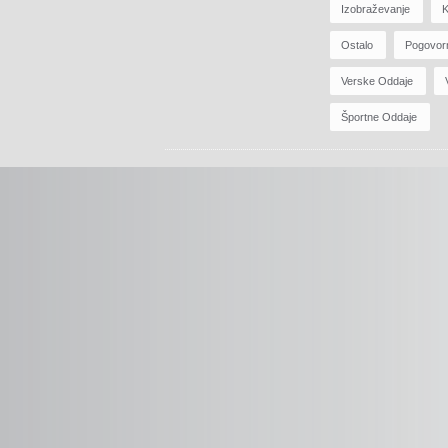
Izobraževanje
K
Ostalo
Pogovor
Verske Oddaje
Športne Oddaje