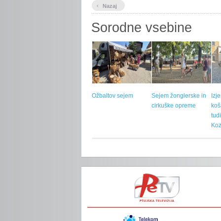
‹
Nazaj
Sorodne vsebine
Ožbaltov sejem
Sejem žonglerske in
Izj
cirkuške opreme
koš
tud
Koz