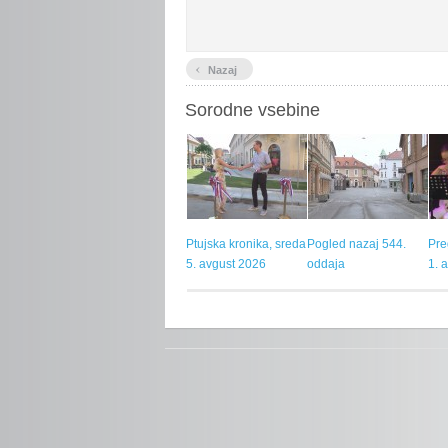
‹
Nazaj
Sorodne vsebine
Ptujska kronika, sreda
Pogled nazaj 544.
Pre
5. avgust 2026
oddaja
1. 