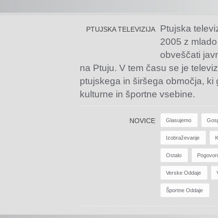
Ptujska televi
PTUJSKA TELEVIZIJA
2005 z mlado
obveščati jav
na Ptuju. V tem času se je televiz
ptujskega in širšega območja, ki
kulturne in športne vsebine.
NOVICE
Glasujemo
Gos
Izobraževanje
K
Ostalo
Pogovor
Verske Oddaje
Športne Oddaje