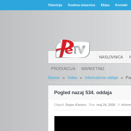
Televizija
Osebna izkaznica
Ekipa
Kontakt
NASLOVNICA
PRODUKCIJA
MARKETING
»
»
»
Domov
Video
Informativne oddaje
Po
Pogled nazaj 534. oddaja
Objavil:
Dejan Klasinc
Dne:
maj 24, 2026
V:
Infor