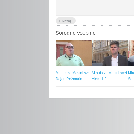
‹
Nazaj
Sorodne vsebine
Minuta za Mestni svet:
Minuta za Mestni svet:
Min
Dejan Rožmarin
Alen Hliš
Ser