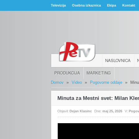
Televizija
Osebna izkaznica
Ekipa
Kontakt
NASLOVNICA
PRODUKCIJA
MARKETING
»
»
»
Domov
Video
Pogovorne oddaje
Minu
Minuta za Mestni svet: Milan Kl
Objavil:
Dejan Klasinc
Dne:
maj 25, 2026
V:
Pogov