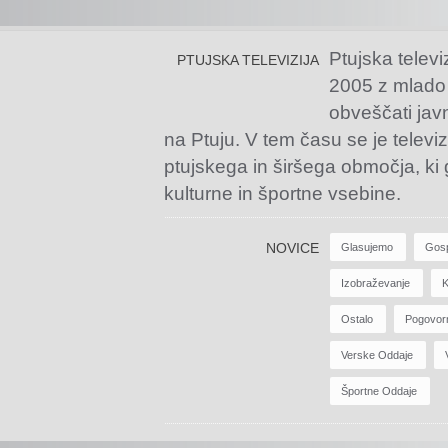
Ptujska televi
PTUJSKA TELEVIZIJA
2005 z mlado
obveščati jav
na Ptuju. V tem času se je televiz
ptujskega in širšega območja, ki
kulturne in športne vsebine.
NOVICE
Glasujemo
Gos
Izobraževanje
K
Ostalo
Pogovor
Verske Oddaje
Športne Oddaje