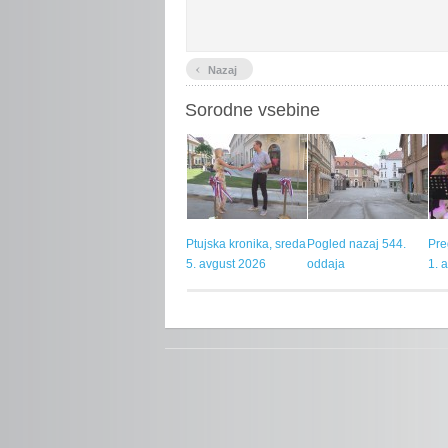
‹
Nazaj
Sorodne vsebine
Ptujska kronika, sreda
Pogled nazaj 544.
Pre
5. avgust 2026
oddaja
1. 