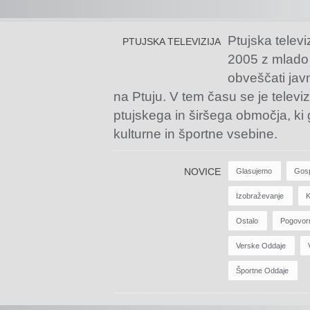
Ptujska televi
PTUJSKA TELEVIZIJA
2005 z mlado
obveščati jav
na Ptuju. V tem času se je televiz
ptujskega in širšega območja, ki
kulturne in športne vsebine.
NOVICE
Glasujemo
Gos
Izobraževanje
K
Ostalo
Pogovor
Verske Oddaje
Športne Oddaje