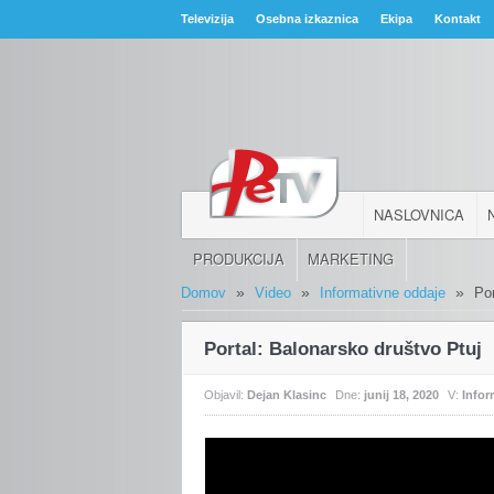
Televizija
Osebna izkaznica
Ekipa
Kontakt
NASLOVNICA
PRODUKCIJA
MARKETING
»
»
»
Domov
Video
Informativne oddaje
Po
Portal: Balonarsko društvo Ptuj
Objavil:
Dejan Klasinc
Dne:
junij 18, 2020
V:
Infor