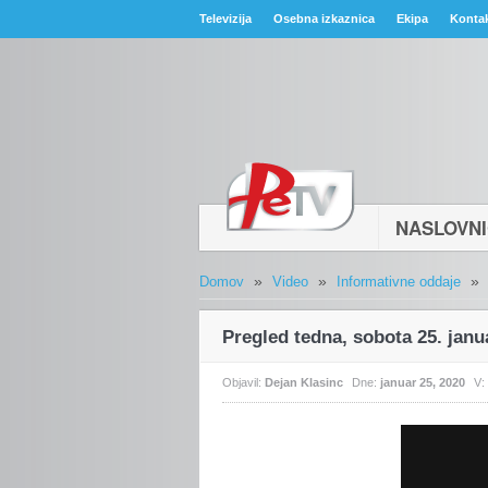
Televizija
Osebna izkaznica
Ekipa
Konta
NASLOVN
»
»
»
Domov
Video
Informativne oddaje
Pregled tedna, sobota 25. janu
Objavil:
Dejan Klasinc
Dne:
januar 25, 2020
V: