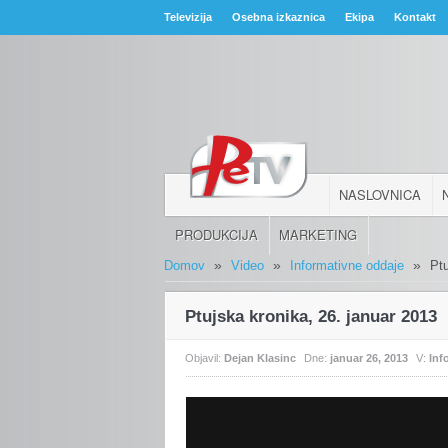
Televizija
Osebna izkaznica
Ekipa
Kontakt
NASLOVNICA
PRODUKCIJA
MARKETING
»
»
»
Domov
Video
Informativne oddaje
Pt
Ptujska kronika, 26. januar 2013
Objavil:
Dejan Klasinc
Dne:
januar 26, 2013
V:
Inf