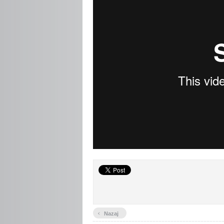
‹
Nazaj