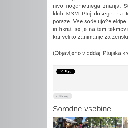
nivo nogometnega znanja. St
klub MSM Ptuj dosegel na tur
poraze. Vse sodelujo?e ekipe so
in hkrati se je na tem tekmova
kar veliko zanimanje za žensk
(Objavljeno v oddaji Ptujska kr
‹
Nazaj
Sorodne vsebine