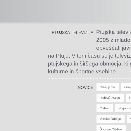
Ptujska televi
PTUJSKA TELEVIZIJA
2005 z mlado
obveščati jav
na Ptuju. V tem času se je televiz
ptujskega in širšega območja, ki
kulturne in športne vsebine.
NOVICE
Glasujemo
Gos
Izobraževanje
K
Ostalo
Pogovor
Verske Oddaje
Športne Oddaje