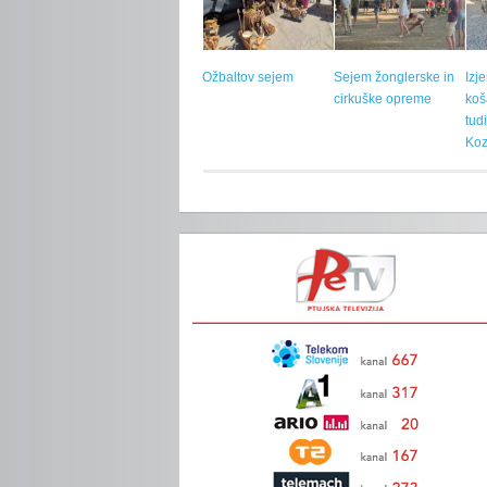
Ožbaltov sejem
Sejem žonglerske in
Izj
cirkuške opreme
koš
tud
Koz