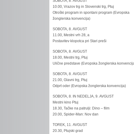
SOBOTA, 8. AVGUST
10.00, Vrazov trg in Slovenski trg, Ptuj
Otroški program in spontani program (Evropska
žonglerska konvencija)
SOBOTA, 8. AVGUST
11.00, Mestni vrh 28, a
Postavitev klopotca pri Stari preši
SOBOTA, 8. AVGUST
18.00, Mestni trg, Ptuj
Ulične predstave (Evropska žonglerska konvencij
SOBOTA, 8. AVGUST
21.00, Glavni trg, Ptuj
Odprt oder (Evropska žonglerska konvencija)
SOBOTA, 8. IN NEDELJA, 9. AVGUST
Mestni kino Ptuj
18.30, Tačke na patrulji: Dino – film
20.00, Spider-Man: Nov dan
TOREK, 11. AVGUST
20.30, Ptujski grad