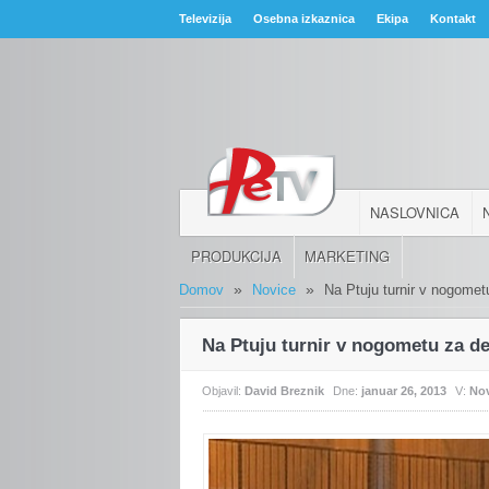
Televizija
Osebna izkaznica
Ekipa
Kontakt
NASLOVNICA
PRODUKCIJA
MARKETING
»
»
Domov
Novice
Na Ptuju turnir v nogomet
Na Ptuju turnir v nogometu za de
Objavil:
David Breznik
Dne:
januar 26, 2013
V:
No