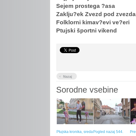
Sejem prostega ?asa
Zaklju?ek Zvezd pod zvezd
Folklorni kimav?evi ve?eri
Ptujski športni vikend
‹
Nazaj
Sorodne vsebine
Ptujska kronika, sreda
Pogled nazaj 544.
Pre