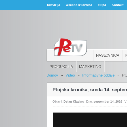
Televizija
Osebna izkaznica
Ekipa
Kontakt
NASLOVNICA
PRODUKCIJA
MARKETING
»
»
»
Domov
Video
Informativne oddaje
Pt
Ptujska kronika, sreda 14. septe
Objavil:
Dejan Klasinc
Dne:
september 14, 2016
V