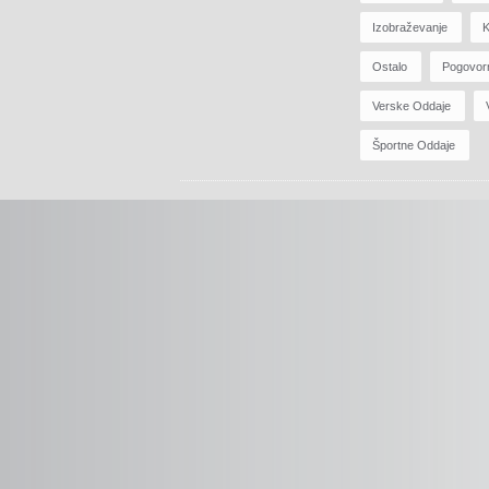
Izobraževanje
K
Ostalo
Pogovor
Verske Oddaje
Športne Oddaje